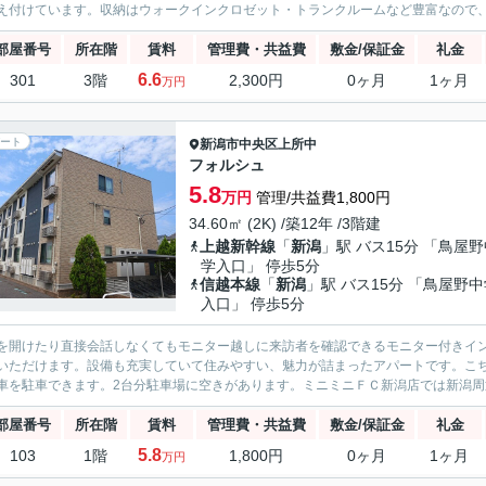
え付けています。収納はウォークインクロゼット・トランクルームなど豊富なので、
部屋番号
所在階
賃料
管理費・共益費
敷金/保証金
礼金
6.6
301
3階
2,300円
0ヶ月
1ヶ月
万円
ート
新潟市中央区
上所中
フォルシュ
5.8
万円
管理/共益費1,800円
34.60㎡ (2K) /築12年 /3階建
上越新幹線
「
新潟
」駅 バス15分 「鳥屋
学入口」 停歩5分
信越本線
「
新潟
」駅 バス15分 「鳥屋野
入口」 停歩5分
を開けたり直接会話しなくてもモニター越しに来訪者を確認できるモニター付きイ
いただけます。設備も充実していて住みやすい、魅力が詰まったアパートです。こ
車を駐車できます。2台分駐車場に空きがあります。ミニミニＦＣ新潟店では新潟周辺
部屋番号
所在階
賃料
管理費・共益費
敷金/保証金
礼金
5.8
103
1階
1,800円
0ヶ月
1ヶ月
万円