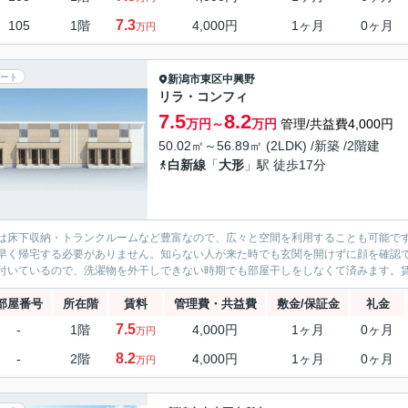
7.3
105
1階
4,000円
1ヶ月
0ヶ月
万円
ート
新潟市東区
中興野
リラ・コンフィ
7.5
8.2
万円～
万円
管理/共益費4,000円
50.02㎡～56.89㎡ (2LDK) /新築 /2階建
白新線
「
大形
」駅 徒歩17分
は床下収納・トランクルームなど豊富なので、広々と空間を利用することも可能で
早く帰宅する必要がありません。知らない人が来た時でも玄関を開けずに顔を確認
付いているので、洗濯物を外干しできない時期でも部屋干しをしなくて済みます。賃料が
部屋番号
所在階
賃料
管理費・共益費
敷金/保証金
礼金
7.5
-
1階
4,000円
1ヶ月
0ヶ月
万円
8.2
-
2階
4,000円
1ヶ月
0ヶ月
万円