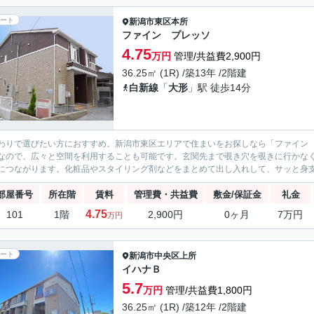
ート
新潟市東区
本所
ファイン プレッソ
4.75
万円
管理/共益費2,900円
36.25㎡ (1R) /築13年 /2階建
白新線
「
大形
」駅 徒歩14分
わりで選びたい方におすすめ。新潟市東区エリアで住まいをお探しなら「ファイン
なので、広々と空間を利用することも可能です。玄関先まで覗き穴を覗きに行かな
につながります。化粧品やスタイリング剤などをまとめて出し入れして、サッと身支
部屋番号
所在階
賃料
管理費・共益費
敷金/保証金
礼金
4.75
101
1階
2,900円
0ヶ月
7万円
万円
ート
新潟市中央区
上所
イハナＢ
5.7
万円
管理/共益費1,800円
36.25㎡ (1R) /築12年 /2階建