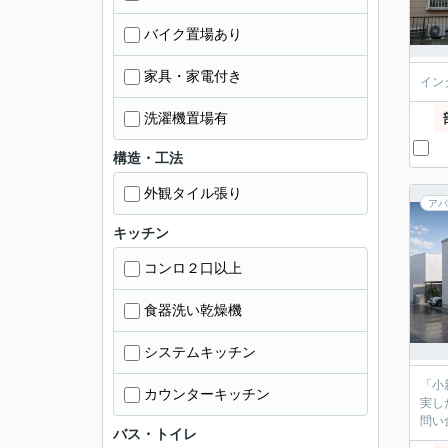
バイク置場あり
家具・家電付き
イン
洗濯機置場有
構造・工法
外観タイル張り
アパ
キッチン
コンロ２口以上
食器洗い乾燥機
システムキッチン
「小
カウンターキッチン
実し
問い
バス・トイレ