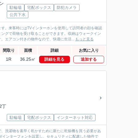
ゾン
駐輪場
宅配ボックス
防犯カメラ
公共下水
す。来客時にはTVインターホンを使用して訪問者の顔を確認
ミングで荷物を受け取ることができます。収納はウォークイン
。エアコン付きの物件なので、快適に生活...
もっと見る
間取り
面積
詳細
お気に入り
1R
36.25㎡
詳細を見る
追加する
2丁
駐輪場
宅配ボックス
インターネット対応
で、洗濯物を素早く乾かすために新たに乾燥機を買う必要があ
Vインターフォンを設置し、セキュリティに配慮した物件で