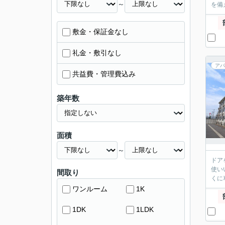
～
を備
敷金・保証金なし
礼金・敷引なし
アパ
共益費・管理費込み
築年数
面積
～
ドア
使い
間取り
くに
ワンルーム
1K
1DK
1LDK