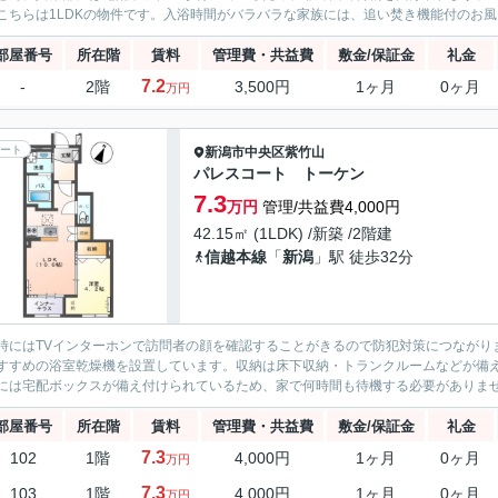
こちらは1LDKの物件です。入浴時間がバラバラな家族には、追い焚き機能付のお風
部屋番号
所在階
賃料
管理費・共益費
敷金/保証金
礼金
7.2
-
2階
3,500円
1ヶ月
0ヶ月
万円
ート
新潟市中央区
紫竹山
パレスコート トーケン
7.3
万円
管理/共益費4,000円
42.15㎡ (1LDK) /新築 /2階建
信越本線
「
新潟
」駅 徒歩32分
時にはTVインターホンで訪問者の顔を確認することがきるので防犯対策につながり
すすめの浴室乾燥機を設置しています。収納は床下収納・トランクルームなどが備
には宅配ボックスが備え付けられているため、家で何時間も待機する必要がありませ
部屋番号
所在階
賃料
管理費・共益費
敷金/保証金
礼金
7.3
102
1階
4,000円
1ヶ月
0ヶ月
万円
7.3
103
1階
4,000円
1ヶ月
0ヶ月
万円