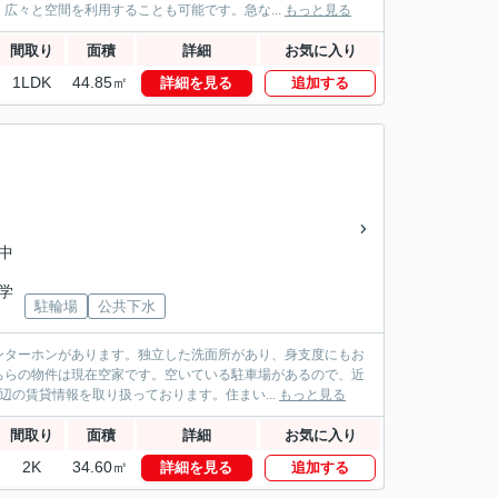
広々と空間を利用することも可能です。急な...
もっと見る
間取り
面積
詳細
お気に入り
1LDK
44.85㎡
詳細を見る
追加する
野中
中学
駐輪場
公共下水
ンターホンがあります。独立した洗面所があり、身支度にもお
ちらの物件は現在空家です。空いている駐車場があるので、近
の賃貸情報を取り扱っております。住まい...
もっと見る
間取り
面積
詳細
お気に入り
2K
34.60㎡
詳細を見る
追加する