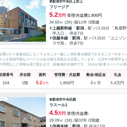
ート
新潟市中央区
上所上
フリージア
5.2
万円
管理/共益費1,800円
34.60㎡ (2K) /築11年 /3階建
上越新幹線
「
新潟
」駅 バス15分 「鳥屋
学入口」 停歩7分
信越本線
「
新潟
」駅 バス15分 「ユニゾ
ラザ前」 停歩7分
を開けたり直接会話しなくてもモニター越しに来訪者を確認できるモニター付きイ
テムを収納可能なスペースがある独立洗面台を設置しています。入浴中や料理中な
の手間なしに荷物を受け取れます。駐輪場付き物件です。3台分の駐車スペースが現在
部屋番号
所在階
賃料
管理費・共益費
敷金/保証金
礼金
5.2
104
1階
1,800円
0ヶ月
5.4万円
万円
ート
新潟市中央区
鐙
ラスール1
4.5
万円
管理/共益費-
28.09㎡ (1K) /築32年 /2階建
信越本線
「
新潟
」駅 徒歩17分