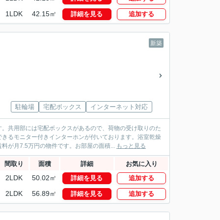
1LDK
42.15㎡
詳細を見る
追加する
新築
駐輪場
宅配ボックス
インターネット対応
す。共用部には宅配ボックスがあるので、荷物の受け取りのた
できるモニター付きインターホンが付いております。浴室乾燥
月7.5万円の物件です。お部屋の面積...
もっと見る
間取り
面積
詳細
お気に入り
2LDK
50.02㎡
詳細を見る
追加する
2LDK
56.89㎡
詳細を見る
追加する