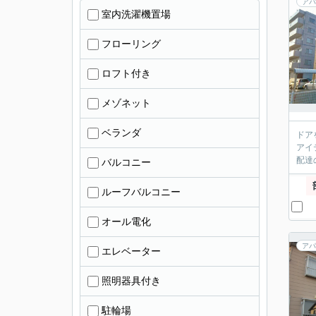
アパ
室内洗濯機置場
フローリング
ロフト付き
メゾネット
ベランダ
ドア
アイ
配達
バルコニー
ルーフバルコニー
オール電化
アパ
エレベーター
照明器具付き
駐輪場