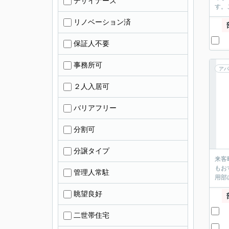
デザイナーズ
す。
リノベーション済
保証人不要
事務所可
アパ
２人入居可
バリアフリー
分割可
分譲タイプ
来客
もお
管理人常駐
用部
眺望良好
二世帯住宅