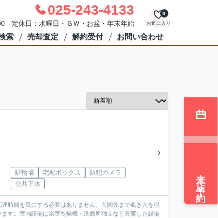
025-243-4133
0
：00 定休日：水曜日・ＧＷ・お盆・年末年始
お気に入り
検索
売却査定
解約受付
お問い合わせ
来店予約
駐輪場
宅配ボックス
防犯カメラ
公共下水
配達時間を気にする必要はありません。玄関先まで覗き穴を覗
ります。室内設備は浴室乾燥機・洗面所独立など充実した設備