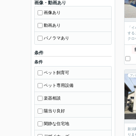
画像・動画あり
画像あり
動画あり
「イ
する
パノラマあり
クロ
条件
条件
ペット飼育可
アパ
ペット専用設備
楽器相談
陽当り良好
閑静な住宅地
新潟
りま