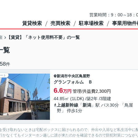
営業時間：9：00～18
賃貸検索
売買検索
駐車場検索
事業用物件
【賃貸】「ネット使用料不要」の一覧
産
一覧
58
件
ート
新潟市中央区
鳥屋野
グランフォルム Ｂ
6.6
万円
管理/共益費2,300円
44.85㎡ (1LDK) /築2年 /3階建
上越新幹線
「
新潟
」駅 バス30分 「鳥屋
野」 停歩1分
を受け取れないときは宅配ボックスに届けられるので、外出や入浴など私生活中に
行かなくてもインターホン越しに誰が来たのかを確認できるので防犯対策につなが