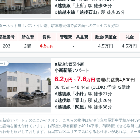
越後線
「
上所
」駅 徒歩35分
信越本線
「
越後石山
」駅 徒歩39分
ターネット無！バストイレ別、駐車場完備で多方面へのアクセス良好◎
部屋番号
所在階
賃料
管理費・共益費
敷金/保証金
礼金
4.5
203
2階
-
4.5万円
4.5万円
万円
ート
新潟市西区
小新
小新新築アパート
6.2
7.6
万円～
万円
管理/共益費4,500円
36.43㎡～48.44㎡ (1LDK) /予定 /2階建
越後線
「
小針
」駅 徒歩21分
越後線
「
青山
」駅 徒歩26分
越後線
「
関屋
」駅 徒歩38分
新新築アパート」のここがイチオシ。こちらの物件は新潟市立鳥屋野中学校が445
た設備を備え付けています。お部屋の専有面積は40.14平米。2駅利用できる場所にあるので利
合わせも歓迎しております。新潟市西区エリアで気になるお住まいがあれば、メールか