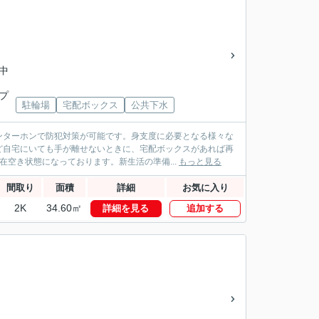
野中
ンプ
駐輪場
宅配ボックス
公共下水
ンターホンで防犯対策が可能です。身支度に必要となる様々な
ど自宅にいても手が離せないときに、宅配ボックスがあれば再
空き状態になっております。新生活の準備...
もっと見る
間取り
面積
詳細
お気に入り
2K
34.60㎡
詳細を見る
追加する