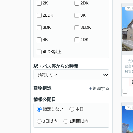
2K
2DK
アパ
2LDK
3K
3DK
3LDK
4K
4DK
4LDK以上
こだ
駅・バス停からの時間
豊富
対策
建物構造
追加する
情報公開日
アパ
指定しない
本日
3日以内
1週間以内