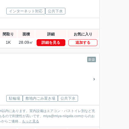
インターネット対応
公共下水
間取り
面積
詳細
お気に入り
1K
28.09㎡
詳細を見る
追加する
新築
駐輪場
敷地内ごみ置き場
公共下水
9m以内にあります。室内設備はエアコン・バストイレ別など充
便性が高いです。miya@miya-niigata.comからのお
らご連絡...
もっと見る