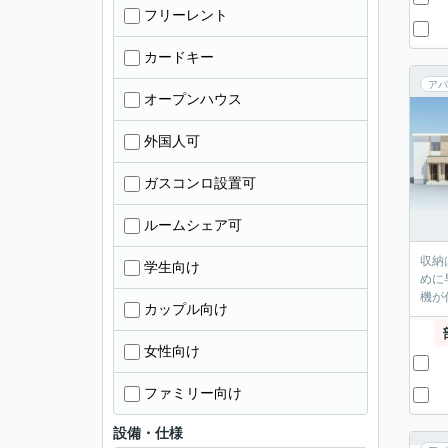
フリーレント
カードキー
アパ
オープンハウス
外国人可
ガスコンロ設置可
ルームシェア可
収納
学生向け
めに
機が
カップル向け
女性向け
ファミリー向け
設備・仕様