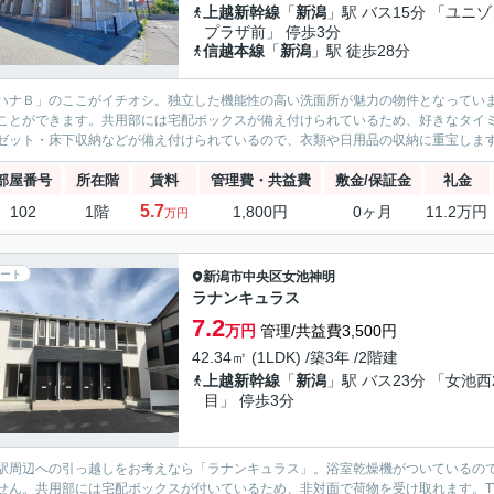
上越新幹線
「
新潟
」駅 バス15分 「ユニ
プラザ前」 停歩3分
信越本線
「
新潟
」駅 徒歩28分
ハナＢ」のここがイチオシ。独立した機能性の高い洗面所が魅力の物件となっていま
ことができます。共用部には宅配ボックスが備え付けられているため、好きなタイ
ゼット・床下収納などが備え付けられているので、衣類や日用品の収納に重宝します
部屋番号
所在階
賃料
管理費・共益費
敷金/保証金
礼金
5.7
102
1階
1,800円
0ヶ月
11.2万円
万円
ート
新潟市中央区
女池神明
ラナンキュラス
7.2
万円
管理/共益費3,500円
42.34㎡ (1LDK) /築3年 /2階建
上越新幹線
「
新潟
」駅 バス23分 「女池西
目」 停歩3分
駅周辺への引っ越しをお考えなら「ラナンキュラス」。浴室乾燥機がついているの
せん。共用部には宅配ボックスが付いているため、非対面で荷物を受け取れます。T