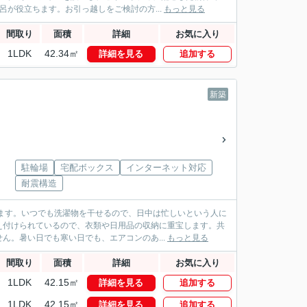
呂が役立ちます。お引っ越しをご検討の方...
もっと見る
間取り
面積
詳細
お気に入り
1LDK
42.34㎡
詳細を見る
追加する
新築
駐輪場
宅配ボックス
インターネット対応
耐震構造
ます。いつでも洗濯物を干せるので、日中は忙しいという人に
え付けられているので、衣類や日用品の収納に重宝します。共
ん。暑い日でも寒い日でも、エアコンのあ...
もっと見る
間取り
面積
詳細
お気に入り
1LDK
42.15㎡
詳細を見る
追加する
1LDK
42.15㎡
詳細を見る
追加する