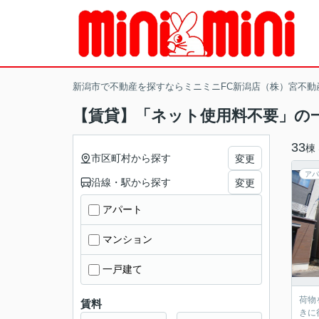
新潟市で不動産を探すならミニミニFC新潟店（株）宮不動
【賃貸】「ネット使用料不要」の
33
棟
市区町村から探す
変更
アパ
沿線・駅から探す
変更
アパート
マンション
一戸建て
荷物
賃料
きに