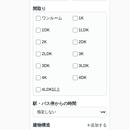
間取り
ワンルーム
1K
1DK
1LDK
2K
2DK
2LDK
3K
3DK
3LDK
4K
4DK
4LDK以上
駅・バス停からの時間
建物構造
追加する