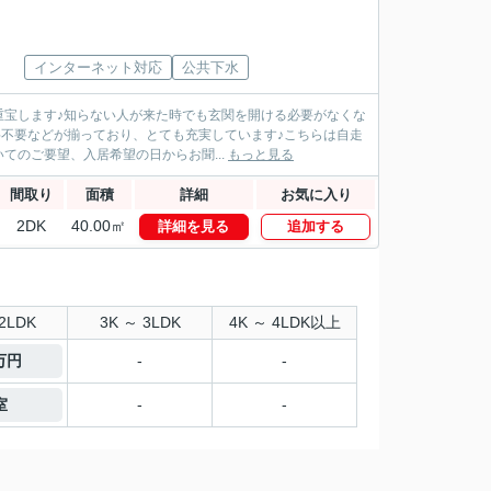
インターネット対応
公共下水
重宝します♪知らない人が来た時でも玄関を開ける必要がなくな
料不要などが揃っており、とても充実しています♪こちらは自走
てのご要望、入居希望の日からお聞...
もっと見る
間取り
面積
詳細
お気に入り
2DK
40.00㎡
詳細を見る
追加する
2LDK
3K ～ 3LDK
4K ～ 4LDK以上
7万円
-
-
室
-
-