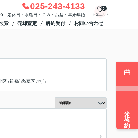
025-243-4133
0
：00 定休日：水曜日・ＧＷ・お盆・年末年始
お気に入り
検索
売却査定
解約受付
お問い合わせ
北区
/
新潟市秋葉区
/
燕市
来店予約