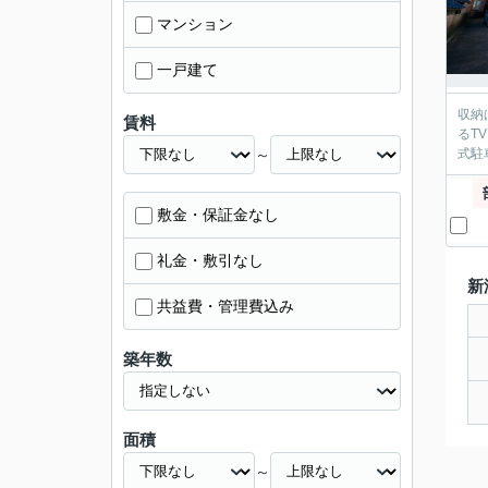
マンション
一戸建て
収納
賃料
るT
～
式駐
敷金・保証金なし
礼金・敷引なし
新
共益費・管理費込み
築年数
面積
～