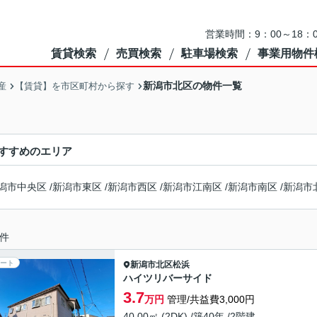
営業時間：9：00～18
賃貸検索
売買検索
駐車場検索
事業用物件
新潟市北区の物件一覧
産
【賃貸】を市区町村から探す
すすめのエリア
潟市中央区
/
新潟市東区
/
新潟市西区
/
新潟市江南区
/
新潟市南区
/
新潟市
件
ート
新潟市北区
松浜
ハイツリバーサイド
3.7
万円
管理/共益費3,000円
40.00㎡ (2DK) /築40年 /2階建