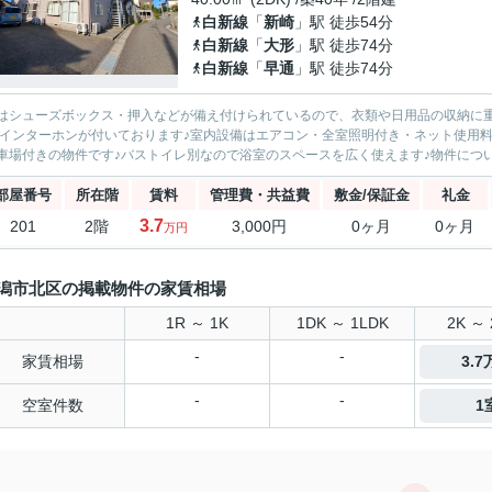
白新線
「
新崎
」駅 徒歩54分
白新線
「
大形
」駅 徒歩74分
白新線
「
早通
」駅 徒歩74分
はシューズボックス・押入などが備え付けられているので、衣類や日用品の収納に
Vインターホンが付いております♪室内設備はエアコン・全室照明付き・ネット使用
車場付きの物件です♪バストイレ別なので浴室のスペースを広く使えます♪物件につい
部屋番号
所在階
賃料
管理費・共益費
敷金/保証金
礼金
3.7
201
2階
3,000円
0ヶ月
0ヶ月
万円
潟市北区の掲載物件の家賃相場
1R ～ 1K
1DK ～ 1LDK
2K ～ 
-
-
家賃相場
3.
-
-
空室件数
1