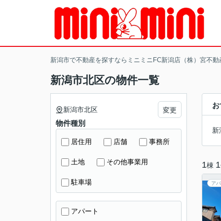
新潟市で不動産を探すならミニミニFC新潟店（株）宮不動
新潟市北区の物件一覧
お
新潟市北区
変更
物件種別
新
居住用
店舗
事務所
土地
その他事業用
1
1
棟
駐車場
アパ
アパート