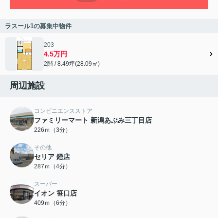
ラスール1の募集中物件
203
4.5万円
2階 / 8.49坪(28.09㎡)
周辺施設
コンビニエンスストア
ファミリーマート 新潟あぶみ三丁目店
226ｍ（3分）
その他
セリア 鐙店
287ｍ（4分）
スーパー
イオン 笹口店
409ｍ（6分）