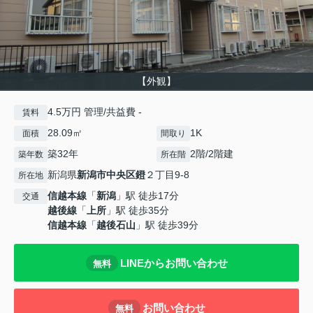
【外観】
4.5万円 管理/共益費 -
賃料
28.09㎡
1K
面積
間取り
築32年
2階/2階建
築年数
所在階
新潟県
新潟市中央区
鐙
２丁目9-8
所在地
信越本線
「
新潟
」駅 徒歩17分
交通
越後線
「
上所
」駅 徒歩35分
信越本線
「
越後石山
」駅 徒歩39分
LINEからお問い合わせ
無料
お問い合わせ
無料