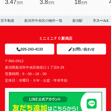
3.47
3.8
18
万円
万円
万円
）宮不動産
新潟市中央区の物件一覧
新潟駅
ラスール1
ミニミニＦＣ新潟店
025-243-4133
お問い合わせ
〒950-0912
新潟県新潟市中央区南笹口１丁目9-29
営業時間：
9：00～18：00
定休日：
水曜日・ＧＷ・お盆・年末年始