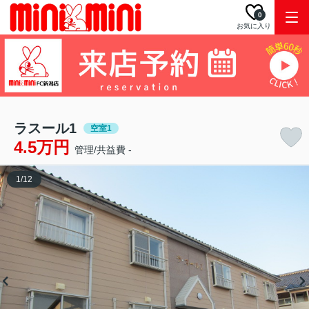
0
お気に入り
ラスール1
空室1
4.5万円
管理/共益費 -
1
/
12