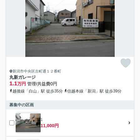
新潟市中央区古町通１２番町
丸新ガレージ
1.1
万円
管理/共益費0円
越後線「白山」駅 徒歩35分
信越本線「新潟」駅 徒歩39分
募集中の区画
1
11,000円