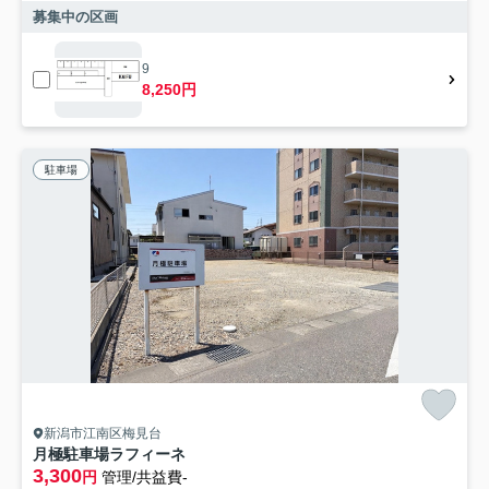
募集中の区画
9
8,250円
駐車場
新潟市江南区梅見台
月極駐車場ラフィーネ
3,300
円
管理/共益費-