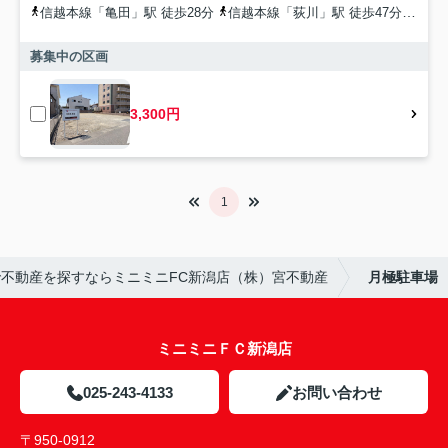
信越本線「亀田」駅 徒歩28分
信越本線「荻川」駅 徒歩47分
信越
募集中の区画
3,300円
1
不動産を探すならミニミニFC新潟店（株）宮不動産
月極駐車場
ミニミニＦＣ新潟店
025-243-4133
お問い合わせ
〒950-0912