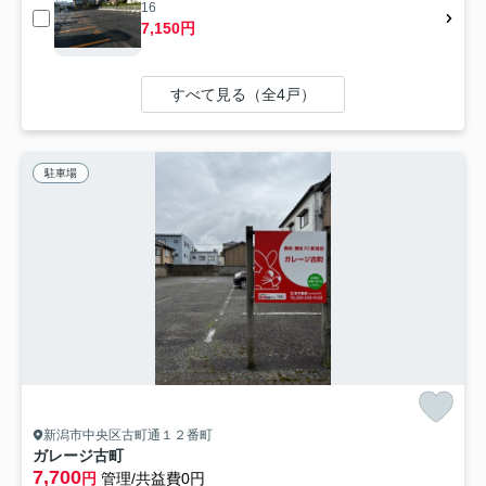
16
7,150円
すべて見る（全4戸）
駐車場
新潟市中央区古町通１２番町
ガレージ古町
7,700
円
管理/共益費0円