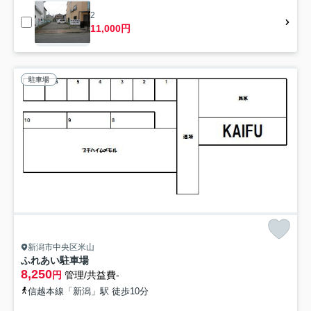
2
11,000円
駐車場
新潟市中央区米山
ふれあい駐車場
8,250
円
管理/共益費-
信越本線「新潟」駅 徒歩10分