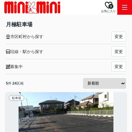
0
お気に入り
月極駐車場
市区町村から探す
変更
沿線・駅から探す
変更
募集中
変更
5
件
24
区画
駐車場