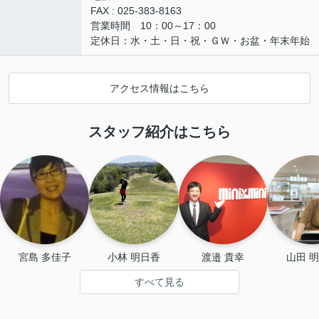
FAX : 025-383-8163
営業時間 10：00～17：00
定休日：水・土・日・祝・ＧＷ・お盆・年末年始
アクセス情報はこちら
スタッフ紹介はこちら
宮島 多佳子
小林 明日香
渡邉 貴幸
山田 
すべて見る