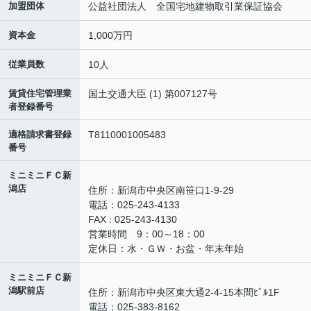
加盟団体
公益社団法人 全国宅地建物取引業保証協会
資本金
1,000万円
従業員数
10人
賃貸住宅管理業
国土交通大臣 (1) 第007127号
者登録番号
適格請求書登録
T8110001005483
番号
ミニミニＦＣ新
潟店
住所：新潟市中央区南笹口1-9-29
電話：025-243-4133
FAX : 025-243-4130
営業時間 9：00～18：00
定休日：水・ＧＷ・お盆・年末年始
ミニミニＦＣ新
潟駅前店
住所：新潟市中央区東大通2-4-15本間ﾋﾞﾙ1F
電話：025-383-8162