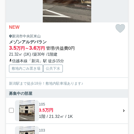
NEW
新潟市中央区米山
メゾンアルデバラン
3.5
3.6
万円～
万円
管理/共益費0円
21.32㎡ (1K) /築30年 /1階建
信越本線「新潟」駅 徒歩15分
敷地内ごみ置き場
公共下水
新潟駅まで徒歩18分！敷地内駐車場あります♪
募集中の部屋
105
3.5万円
1階 / 21.32㎡ / 1K
103