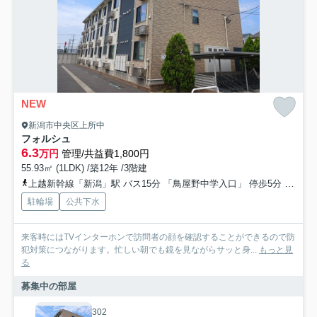
NEW
新潟市中央区上所中
フォルシュ
6.3
万円
管理/共益費1,800円
55.93㎡ (1LDK) /築12年 /3階建
上越新幹線「新潟」駅 バス15分 「鳥屋野中学入口」 停歩5分
信越本
駐輪場
公共下水
来客時にはTVインターホンで訪問者の顔を確認することができるので防
犯対策につながります。忙しい朝でも鏡を見ながらサッと身...
もっと見
る
募集中の部屋
302