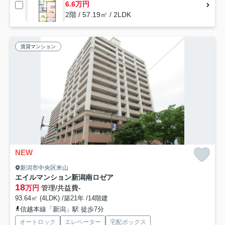
6.6万円
2階 / 57.19㎡ / 2LDK
賃貸マンション
NEW
新潟市中央区米山
エイルマンション新潟南ロゼア
18
万円
管理/共益費-
93.64㎡ (4LDK) /築21年 /14階建
信越本線「新潟」駅 徒歩7分
オートロック
エレベーター
宅配ボックス