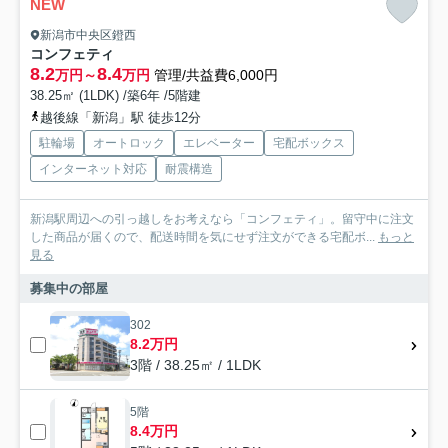
NEW
新潟市中央区鐙西
コンフェティ
8.2
8.4
万円～
万円
管理/共益費6,000円
38.25㎡ (1LDK) /築6年 /5階建
越後線「新潟」駅 徒歩12分
駐輪場
オートロック
エレベーター
宅配ボックス
インターネット対応
耐震構造
新潟駅周辺への引っ越しをお考えなら「コンフェティ」。留守中に注文
した商品が届くので、配送時間を気にせず注文ができる宅配ボ...
もっと
見る
募集中の部屋
302
8.2万円
3階 / 38.25㎡ / 1LDK
5階
8.4万円