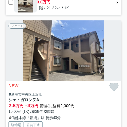
3.6万円
1階 / 21.32㎡ / 1K
アパート
NEW
新潟市中央区上近江
シェ・ガロンヌA
2.8
3
万円～
万円
管理/共益費2,000円
19.00㎡ (1K) /築38年 /2階建
信越本線「新潟」駅 徒歩43分
駐輪場
公共下水