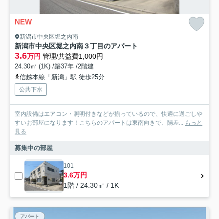
NEW
新潟市中央区堀之内南
新潟市中央区堀之内南３丁目のアパート
3.6
万円
管理/共益費1,000円
24.30㎡ (1K) /築37年 /2階建
信越本線「新潟」駅 徒歩25分
公共下水
室内設備はエアコン・照明付きなどが揃っているので、快適に過ごしや
すいお部屋になります！こちらのアパートは東南向きで、陽差...
もっと
見る
募集中の部屋
101
3.6万円
1階 / 24.30㎡ / 1K
アパート