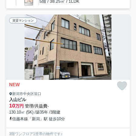
5階 / 38.25㎡ / 1LDK
賃貸マンション
NEW
新潟市中央区笹口
入山ビル
10
万円
管理/共益費-
130.10㎡ (5K) /築35年 /3階建
信越本線「新潟」駅 徒歩10分
3階ワンフロア1世帯の物件です♪