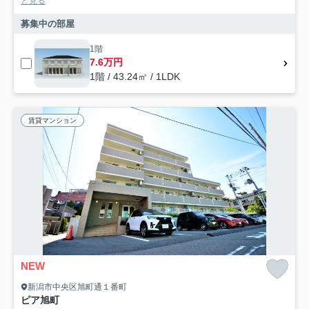
と見る
募集中の部屋
1階
7.6万円
1階 / 43.24㎡ / 1LDK
賃貸マンション
NEW
新潟市中央区旭町通１番町
ピア旭町