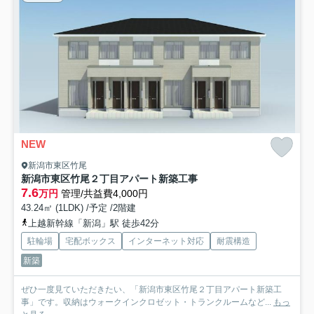
NEW
新潟市東区竹尾
新潟市東区竹尾２丁目アパート新築工事
7.6
万円
管理/共益費4,000円
43.24㎡ (1LDK) /予定 /2階建
上越新幹線「新潟」駅 徒歩42分
駐輪場
宅配ボックス
インターネット対応
耐震構造
新築
ぜひ一度見ていただきたい、「新潟市東区竹尾２丁目アパート新築工
事」です。収納はウォークインクロゼット・トランクルームなど...
もっ