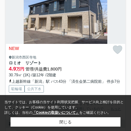
NEW
新潟市西区寺地
ロミオ リゾート
4.9
万円
管理/共益費1,800円
30.79㎡ (1K) /築12年 /2階建
上越新幹線「新潟」駅 バス43分 「済生会第二病院前」 停歩7分
駐輪場
公共下水
当サイトでは、お客様の当サイト利用状況把握、サービス向上検討を目的と
知らない人が来た時でも玄関を開ける必要がなくなるモニター付きイン
して、クッキー（Cookie）を使用しています。
ターホンが付いております。独立洗面台を採用しているので、...
もっと
詳しくは、当社の
「Cookieの取扱いについて」
をご確認ください。
見る
閉じる
募集中の部屋