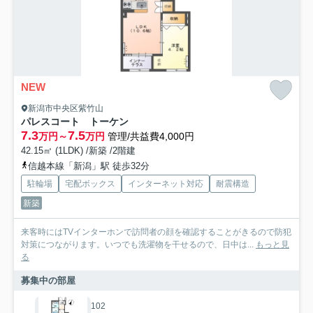
NEW
新潟市中央区紫竹山
パレスコート トーケン
7.3
7.5
万円～
万円
管理/共益費4,000円
42.15㎡ (1LDK) /新築 /2階建
信越本線「新潟」駅 徒歩32分
駐輪場
宅配ボックス
インターネット対応
耐震構造
新築
来客時にはTVインターホンで訪問者の顔を確認することがきるので防犯
対策につながります。いつでも洗濯物を干せるので、日中は...
もっと見
る
募集中の部屋
102