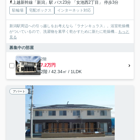
上越新幹線「新潟」駅 バス23分 「女池西2丁目」 停歩3分
駐輪場
宅配ボックス
インターネット対応
新潟駅周辺への引っ越しをお考えなら「ラナンキュラス」。浴室乾燥機
がついているので、洗濯物を素早く乾かすために新たに乾燥機...
もっと
見る
募集中の部屋
2階
7.2万円
2階 / 42.34㎡ / 1LDK
アパート