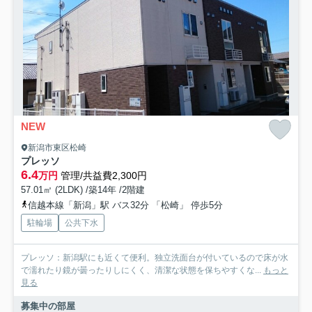
NEW
新潟市東区松崎
プレッソ
6.4
万円
管理/共益費2,300円
57.01㎡ (2LDK) /築14年 /2階建
信越本線「新潟」駅 バス32分 「松崎」 停歩5分
駐輪場
公共下水
プレッソ：新潟駅にも近くて便利。独立洗面台が付いているので床が水
で濡れたり鏡が曇ったりしにくく、清潔な状態を保ちやすくな...
もっと
見る
募集中の部屋