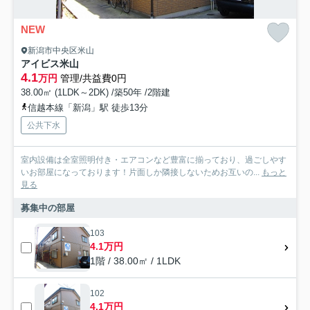
NEW
新潟市中央区米山
アイビス米山
4.1
万円
管理/共益費0円
38.00㎡ (1LDK～2DK) /築50年 /2階建
信越本線「新潟」駅 徒歩13分
公共下水
室内設備は全室照明付き・エアコンなど豊富に揃っており、過ごしやす
いお部屋になっております！片面しか隣接しないためお互いの...
もっと
見る
募集中の部屋
103
4.1万円
1階 / 38.00㎡ / 1LDK
102
4.1万円