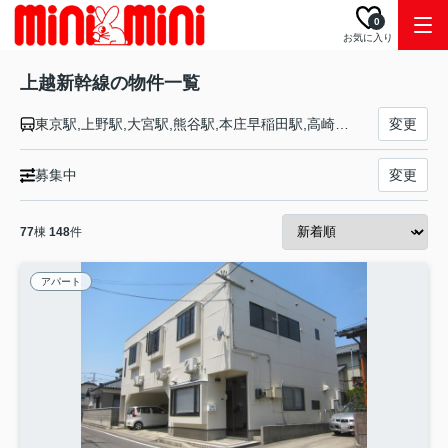
0
お気に入り
上越新幹線の物件一覧
東京駅,上野駅,大宮駅,熊谷駅,本庄早稲田駅,高崎駅,上毛高原駅,越後湯沢駅,ガーラ湯沢駅,浦佐駅,長岡駅,燕三条駅,新潟駅
変更
募集中
変更
77
棟
148
件
アパート