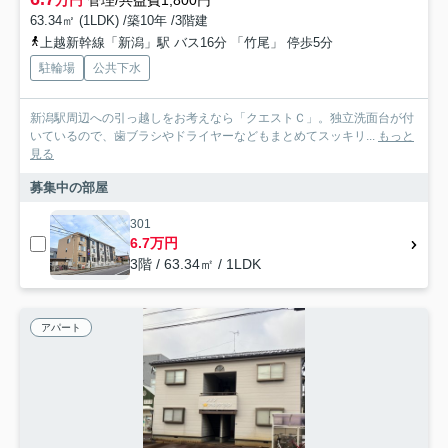
63.34㎡ (1LDK) /築10年 /3階建
上越新幹線「新潟」駅 バス16分 「竹尾」 停歩5分
駐輪場
公共下水
新潟駅周辺への引っ越しをお考えなら「クエストＣ」。独立洗面台が付
いているので、歯ブラシやドライヤーなどもまとめてスッキリ...
もっと
見る
募集中の部屋
301
6.7万円
3階 / 63.34㎡ / 1LDK
アパート