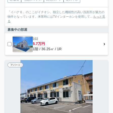
「イハナＢ」のここがイチオシ。独立した機能性の高い洗面所が魅力の
物件となっています。来客時にはTVインターホンを使用して...
もっと見
る
募集中の部屋
102
5.7万円
1階 / 36.25㎡ / 1R
アパート