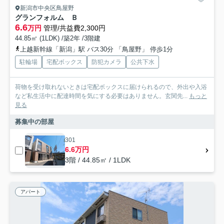
新潟市中央区鳥屋野
グランフォルム Ｂ
6.6
万円
管理/共益費2,300円
44.85㎡ (1LDK) /築2年 /3階建
上越新幹線「新潟」駅 バス30分 「鳥屋野」 停歩1分
駐輪場
宅配ボックス
防犯カメラ
公共下水
荷物を受け取れないときは宅配ボックスに届けられるので、外出や入浴
など私生活中に配達時間を気にする必要はありません。玄関先...
もっと
見る
募集中の部屋
301
6.6万円
3階 / 44.85㎡ / 1LDK
アパート