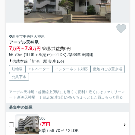
新潟市中央区天神尾
アーデル天神尾
7
7.9
万円～
万円
管理/共益費0円
56.70㎡ (1LDK＋S(納戸)～2LDK) /築38年 /6階建
信越本線「新潟」駅 徒歩16分
駐輪場
エレベーター
インターネット対応
敷地内ごみ置き場
公共下水
アーデル天神尾：越後線上所駅にも近くて便利！近くにはファミリーマ
ート 新潟天神尾一丁目店(徒歩3分)がありちょっとした買...
もっと見る
募集中の部屋
506
7万円
5階 / 56.70㎡ / 2LDK