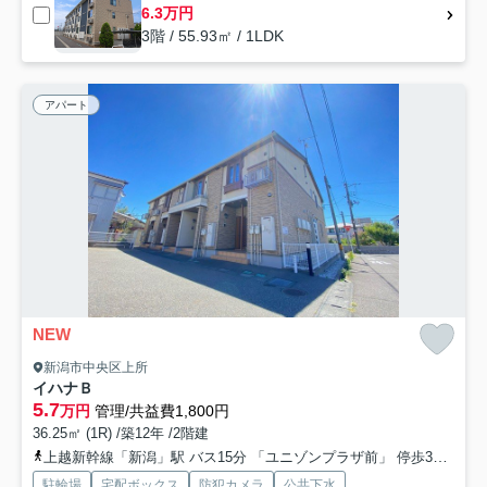
6.3万円
3階 / 55.93㎡ / 1LDK
アパート
NEW
新潟市中央区上所
イハナＢ
5.7
万円
管理/共益費1,800円
36.25㎡ (1R) /築12年 /2階建
上越新幹線「新潟」駅 バス15分 「ユニゾンプラザ前」 停歩3分
信
駐輪場
宅配ボックス
防犯カメラ
公共下水