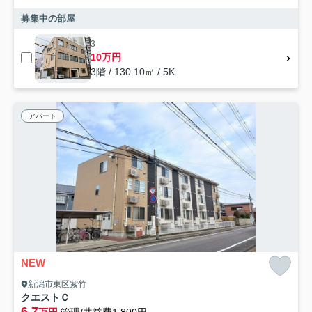
募集中の部屋
3
10万円
3階 / 130.10㎡ / 5K
アパート
NEW
新潟市東区紫竹
クエストＣ
6.7
万円
管理/共益費1,800円