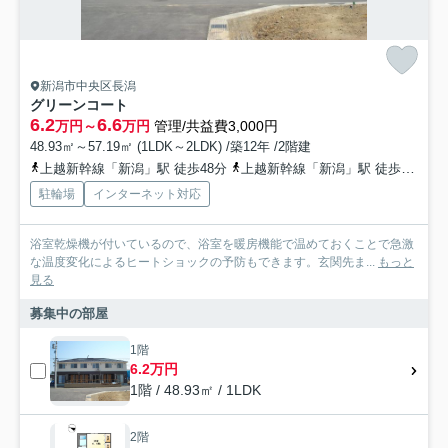
新潟市中央区長潟
グリーンコート
6.2
6.6
万円～
万円
管理/共益費3,000円
48.93㎡～57.19㎡ (1LDK～2LDK) /築12年 /2階建
上越新幹線「新潟」駅 徒歩48分
上越新幹線「新潟」駅 徒歩47分
駐輪場
インターネット対応
浴室乾燥機が付いているので、浴室を暖房機能で温めておくことで急激
な温度変化によるヒートショックの予防もできます。玄関先ま...
もっと
見る
募集中の部屋
1階
6.2万円
1階 / 48.93㎡ / 1LDK
2階