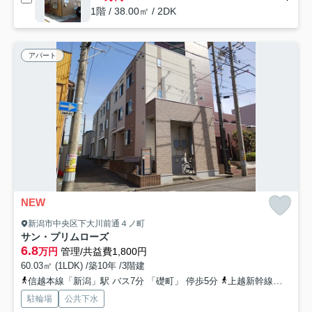
1階 / 38.00㎡ / 2DK
アパート
NEW
新潟市中央区下大川前通４ノ町
サン・プリムローズ
6.8
万円
管理/共益費1,800円
60.03㎡ (1LDK) /築10年 /3階建
信越本線「新潟」駅 バス7分 「礎町」 停歩5分
上越新幹線「新潟」駅 徒歩23分
駐輪場
公共下水