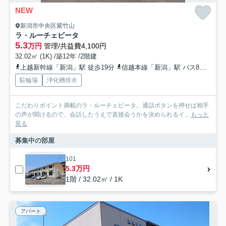
NEW
新潟市中央区紫竹山
ラ・ルーチェビータ
5.3
万円
管理/共益費4,100円
32.02㎡ (1K) /築12年 /2階建
上越新幹線「新潟」駅 徒歩19分
信越本線「新潟」駅 バス8分 「紫竹山」 停歩6分
駐輪場
浄化槽排水
こだわりポイント満載のラ・ルーチェビータ。通話ボタンを押せば相手
の声が聞けるので、会話したうえで直接会うかを決められるイ...
もっと
見る
募集中の部屋
101
5.3万円
1階 / 32.02㎡ / 1K
アパート