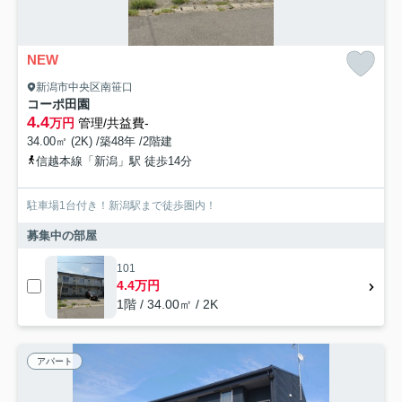
NEW
新潟市中央区南笹口
コーポ田園
4.4
万円
管理/共益費-
34.00㎡ (2K) /築48年 /2階建
信越本線「新潟」駅 徒歩14分
駐車場1台付き！新潟駅まで徒歩圏内！
募集中の部屋
101
4.4万円
1階 / 34.00㎡ / 2K
アパート