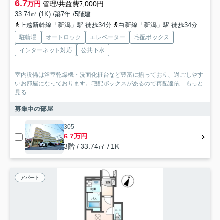
6.7
万円
管理/共益費7,000円
33.74㎡ (1K) /築7年 /5階建
上越新幹線「新潟」駅 徒歩34分
白新線「新潟」駅 徒歩34分
駐輪場
オートロック
エレベーター
宅配ボックス
インターネット対応
公共下水
室内設備は浴室乾燥機・洗面化粧台など豊富に揃っており、過ごしやす
いお部屋になっております。宅配ボックスがあるので再配達依...
もっと
見る
募集中の部屋
305
6.7万円
3階 / 33.74㎡ / 1K
アパート