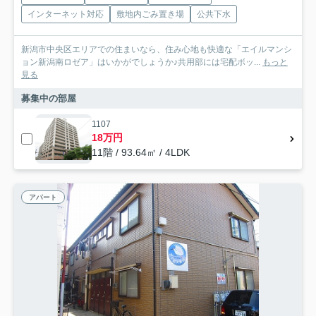
インターネット対応
敷地内ごみ置き場
公共下水
新潟市中央区エリアでの住まいなら、住み心地も快適な「エイルマンシ
ョン新潟南ロゼア」はいかがでしょうか♪共用部には宅配ボッ...
もっと
見る
募集中の部屋
1107
18万円
11階 / 93.64㎡ / 4LDK
アパート