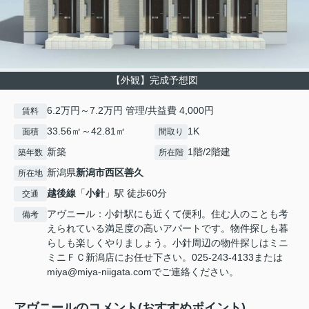
【外観】完成予想図
6.2万円～7.2万円 管理/共益費 4,000円
賃料
33.56㎡～42.81㎡
1K
面積
間取り
新築
1階/2階建
築年数
所在階
新潟県
新潟市西区
善久
所在地
越後線
「
小針
」駅 徒歩60分
交通
アヴニール：小針駅にも近くて便利。住む人のことも考
備考
えられている満足度の高いアパートです。物件探しも暮
らしも楽しくやりましょう。小針周辺の物件探しはミニ
ミニＦＣ新潟店にお任せ下さい。025-243-4133または
miya@miya-niigata.comでご連絡ください。
アヴニールのコメント(おすすめポイント)