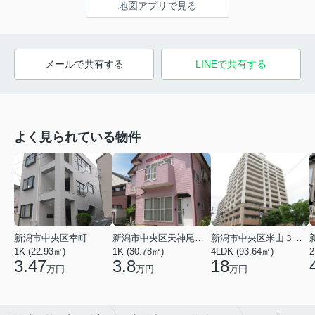
地図アプリで見る
メールで共有する
LINEで共有する
よく見られている物件
新潟市中央区幸町
新潟市中央区天神尾２丁目
新潟市中央区米山３丁目
1K (22.93㎡)
1K (30.78㎡)
4LDK (93.64㎡)
2
3.47
3.8
18
万円
万円
万円