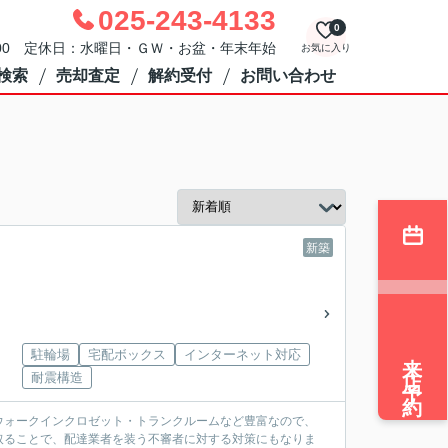
025-243-4133
0
：00 定休日：水曜日・ＧＷ・お盆・年末年始
お気に入り
検索
売却査定
解約受付
お問い合わせ
新築
来店予約
駐輪場
宅配ボックス
インターネット対応
耐震構造
ウォークインクロゼット・トランクルームなど豊富なので、
取ることで、配達業者を装う不審者に対する対策にもなりま