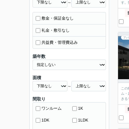
～
す。
敷金・保証金なし
礼金・敷引なし
アパ
共益費・管理費込み
築年数
面積
～
この
ム・
間取り
きる
ワンルーム
1K
1DK
1LDK