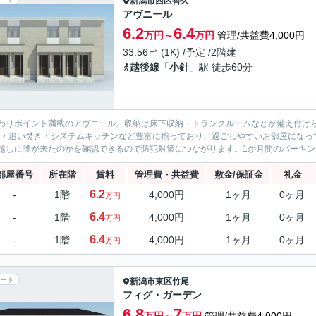
新潟市西区
善久
アヴニール
6.2
6.4
万円～
万円
管理/共益費4,000円
33.56㎡ (1K) /予定 /2階建
越後線
「
小針
」駅 徒歩60分
わりポイント満載のアヴニール。収納は床下収納・トランクルームなどが備え付け
S・追い焚き・システムキッチンなど豊富に揃っており、過ごしやすいお部屋になっ
越しに誰が来たのかを確認できるので防犯対策につながります。1か月間のパーキングス
部屋番号
所在階
賃料
管理費・共益費
敷金/保証金
礼金
6.2
-
1階
4,000円
1ヶ月
0ヶ月
万円
6.4
-
1階
4,000円
1ヶ月
0ヶ月
万円
6.4
-
1階
4,000円
1ヶ月
0ヶ月
万円
ート
新潟市東区
竹尾
フィグ・ガーデン
6.8
7