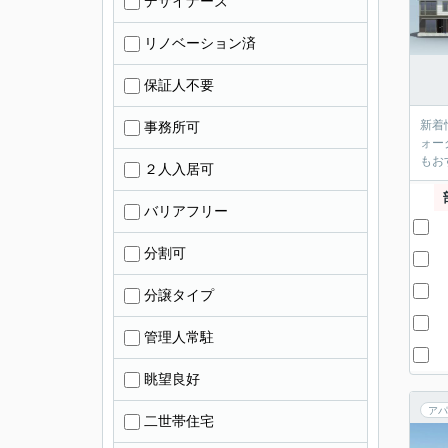
デザイナーズ
リノベーション済
保証人不要
新着
事務所可
ォー
もお
２人入居可
バリアフリー
分割可
分譲タイプ
管理人常駐
眺望良好
アパ
二世帯住宅