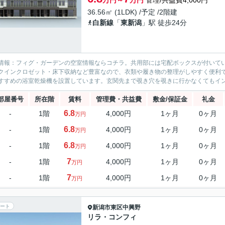
万円～
万円
管理/共益費4,000円
36.56㎡ (1LDK) /予定 /2階建
白新線
「
東新潟
」駅 徒歩24分
情報：フィグ・ガーデンの空室情報ならコチラ。共用部には宅配ボックスが付いて
クインクロゼット・床下収納など豊富なので、衣類や履き物の整理がしやすく便利
すすめの浴室乾燥機を設置しています。玄関先まで覗き穴を覗きに行かなくてもイン
部屋番号
所在階
賃料
管理費・共益費
敷金/保証金
礼金
6.8
-
1階
4,000円
1ヶ月
0ヶ月
万円
6.8
-
1階
4,000円
1ヶ月
0ヶ月
万円
6.8
-
1階
4,000円
1ヶ月
0ヶ月
万円
7
-
1階
4,000円
1ヶ月
0ヶ月
万円
7
-
1階
4,000円
1ヶ月
0ヶ月
万円
ート
新潟市東区
中興野
リラ・コンフィ