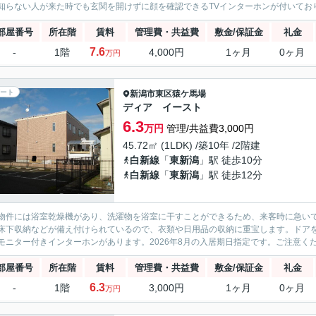
知らない人が来た時でも玄関を開けずに顔を確認できるTVインターホンが付いており
部屋番号
所在階
賃料
管理費・共益費
敷金/保証金
礼金
7.6
-
1階
4,000円
1ヶ月
0ヶ月
万円
ート
新潟市東区
猿ケ馬場
ディア イースト
6.3
万円
管理/共益費3,000円
45.72㎡ (1LDK) /築10年 /2階建
白新線
「
東新潟
」駅 徒歩10分
白新線
「
東新潟
」駅 徒歩12分
物件には浴室乾燥機があり、洗濯物を浴室に干すことができるため、来客時に急い
床下収納などが備え付けられているので、衣類や日用品の収納に重宝します。ドア
モニター付きインターホンがあります。2026年8月の入居期日指定です。ご注意くだ
部屋番号
所在階
賃料
管理費・共益費
敷金/保証金
礼金
6.3
-
1階
3,000円
1ヶ月
0ヶ月
万円