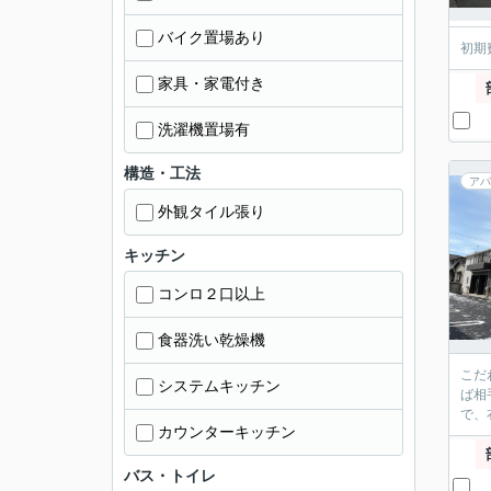
バイク置場あり
初期
家具・家電付き
洗濯機置場有
構造・工法
アパ
外観タイル張り
キッチン
コンロ２口以上
食器洗い乾燥機
こだ
システムキッチン
ば相
で、
カウンターキッチン
バス・トイレ