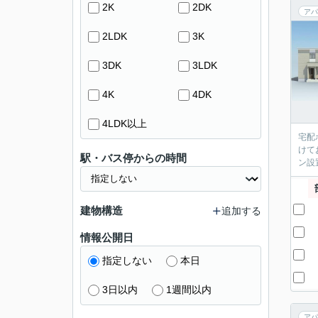
2K
2DK
アパ
2LDK
3K
3DK
3LDK
4K
4DK
4LDK以上
宅配
けて
駅・バス停からの時間
ン設
建物構造
追加する
情報公開日
指定しない
本日
3日以内
1週間以内
アパ