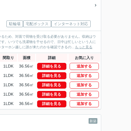
駐輪場
宅配ボックス
インターネット対応
いるため、対面で荷物を受け取る必要がありません。収納はウ
です。いつでも洗濯物を干せるので、日中は忙しいという人に
ターホン越しに誰が来たのかを確認できるの...
もっと見る
間取り
面積
詳細
お気に入り
1LDK
36.56㎡
詳細を見る
追加する
1LDK
36.56㎡
詳細を見る
追加する
1LDK
36.56㎡
詳細を見る
追加する
1LDK
36.56㎡
詳細を見る
追加する
1LDK
36.56㎡
詳細を見る
追加する
新築