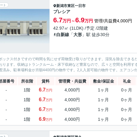
ート
新潟市東区
一日市
プレシア
6.7
6.9
万円～
万円
管理/共益費4,000円
42.97㎡ (1LDK) /予定 /2階建
白新線
「
大形
」駅 徒歩30分
ボックス付きですので時間を気にせず荷物受け取りができます。湿気を除去できる
おります。収納はトランクルーム・床下収納など豊富なので、広々と空間を利用する
置済み。駐車場料金が月額4400円の物件です。2人入居可能の物件です。エアコン付
部屋番号
所在階
賃料
管理費・共益費
敷金/保証金
礼金
6.7
-
1階
4,000円
1ヶ月
0ヶ月
万円
6.7
-
1階
4,000円
1ヶ月
0ヶ月
万円
6.7
-
1階
4,000円
1ヶ月
0ヶ月
万円
6.9
-
1階
4,000円
1ヶ月
0ヶ月
万円
ート