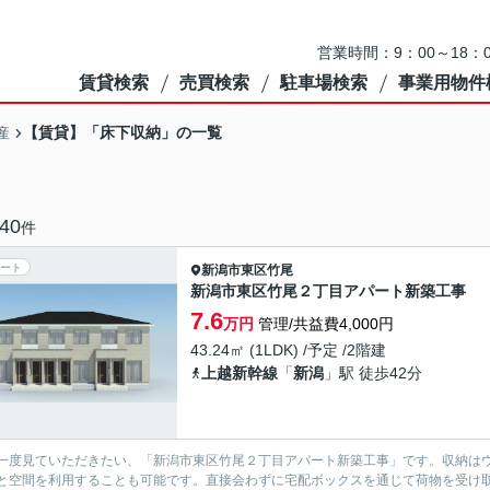
営業時間：9：00～18
賃貸検索
売買検索
駐車場検索
事業用物件
【賃貸】「床下収納」の一覧
産
40
件
ート
新潟市東区
竹尾
新潟市東区竹尾２丁目アパート新築工事
7.6
万円
管理/共益費4,000円
43.24㎡ (1LDK) /予定 /2階建
上越新幹線
「
新潟
」駅 徒歩42分
一度見ていただきたい、「新潟市東区竹尾２丁目アパート新築工事」です。収納は
と空間を利用することも可能です。直接会わずに宅配ボックスを通じて荷物を受け