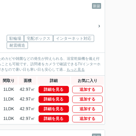
新築
駐輪場
宅配ボックス
インターネット対応
耐震構造
ためカビや雑菌などの発生が抑えられる、浴室乾燥機を備え付
ことも可能です。訪問者をカメラで確認できるTVインターホ
きなので暑い日も寒い日も安心して過...
もっと見る
間取り
面積
詳細
お気に入り
1LDK
42.97㎡
詳細を見る
追加する
1LDK
42.97㎡
詳細を見る
追加する
1LDK
42.97㎡
詳細を見る
追加する
1LDK
42.97㎡
詳細を見る
追加する