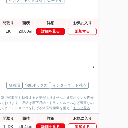
インターネット対応
公共下水
間取り
面積
詳細
お気に入り
1K
28.00㎡
詳細を見る
追加する
駐輪場
宅配ボックス
インターネット対応
、家で何時間も待機する必要がありません。通話ボタンを押せ
っております。収納は床下収納・トランクルームなど豊富なの
てヒートショックを防げる浴室乾燥機を備え...
もっと見る
間取り
面積
詳細
お気に入り
1LDK
49.44㎡
詳細を見る
追加する