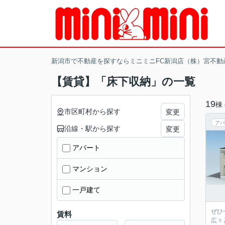
新潟市で不動産を探すならミニミニFC新潟店（株）宮不動
【賃貸】「床下収納」の一覧
19
棟
市区町村から探す
変更
アパ
沿線・駅から探す
変更
アパート
マンション
一戸建て
ぜひ
賃料
広々