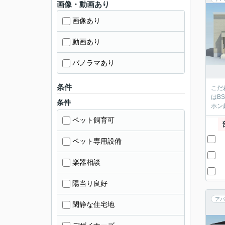
画像・動画あり
画像あり
動画あり
パノラマあり
条件
こだ
はB
条件
ホン
ペット飼育可
ペット専用設備
楽器相談
陽当り良好
アパ
閑静な住宅地