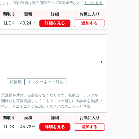
ます。室内設備は洗面所独立・浴室乾燥機など...
もっと見る
間取り
面積
詳細
お気に入り
1LDK
43.24㎡
詳細を見る
追加する
駐輪場
インターネット対応
で洗濯物を片付ける必要がなくなります。収納はトランクルー
を開けたり直接会話しなくてもモニター越しに来訪者を確認で
さい。ミニミニＦＣ新潟店オススメの賃...
もっと見る
間取り
面積
詳細
お気に入り
1LDK
45.72㎡
詳細を見る
追加する