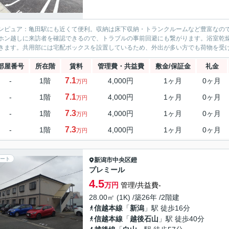
ンピュア：亀田駅にも近くて便利。収納は床下収納・トランクルームなど豊富なの
ホン越しに来訪者を確認できるので、トラブルの事前回避にも繋がります。浴室乾
きます。共用部には宅配ボックスを設置しているため、外出が多い方でも荷物を受け
部屋番号
所在階
賃料
管理費・共益費
敷金/保証金
礼金
7.1
-
1階
4,000円
1ヶ月
0ヶ月
万円
7.1
-
1階
4,000円
1ヶ月
0ヶ月
万円
7.3
-
1階
4,000円
1ヶ月
0ヶ月
万円
7.3
-
1階
4,000円
1ヶ月
0ヶ月
万円
ート
新潟市中央区
鐙
プレミール
4.5
万円
管理/共益費-
28.00㎡ (1K) /築26年 /2階建
信越本線
「
新潟
」駅 徒歩16分
信越本線
「
越後石山
」駅 徒歩40分