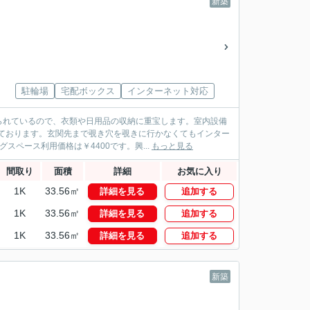
新築
駐輪場
宅配ボックス
インターネット対応
られているので、衣類や日用品の収納に重宝します。室内設備
ております。玄関先まで覗き穴を覗きに行かなくてもインター
ペース利用価格は￥4400です。興...
もっと見る
間取り
面積
詳細
お気に入り
1K
33.56㎡
詳細を見る
追加する
1K
33.56㎡
詳細を見る
追加する
1K
33.56㎡
詳細を見る
追加する
新築