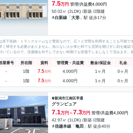
7.5
万円
管理/共益費4,000円
50.02㎡ (2LDK) /新築 /2階建
白新線
「
大形
」駅 徒歩17分
は床下収納・トランクルームなど豊富なので、広々と空間を利用することも可能で
早く帰宅する必要がありません。知らない人が来た時でも玄関を開けずに顔を確認
付いているので、洗濯物を外干しできない時期でも部屋干しをしなくて済みます。賃料が
部屋番号
所在階
賃料
管理費・共益費
敷金/保証金
礼金
7.5
-
1階
4,000円
1ヶ月
0ヶ月
万円
7.5
-
1階
4,000円
1ヶ月
0ヶ月
万円
ート
新潟市江南区
早通
グランピュア
7.1
7.3
万円～
万円
管理/共益費4,000円
42.97㎡ (1LDK) /新築 /2階建
信越本線
「
亀田
」駅 徒歩40分