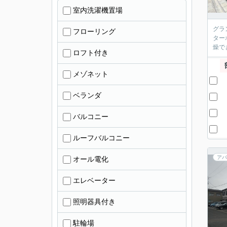
室内洗濯機置場
グラ
フローリング
ター
燥で
ロフト付き
メゾネット
ベランダ
バルコニー
ルーフバルコニー
アパ
オール電化
エレベーター
照明器具付き
駐輪場