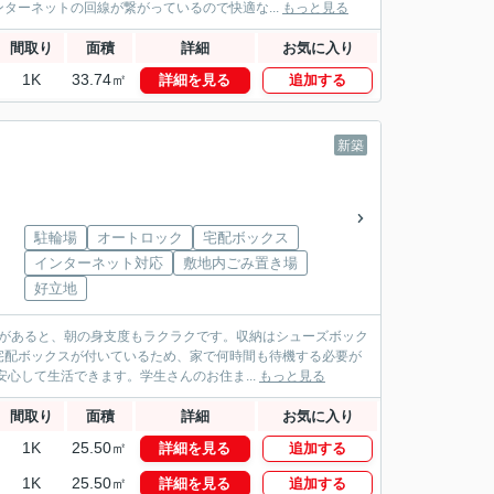
ターネットの回線が繋がっているので快適な...
もっと見る
間取り
面積
詳細
お気に入り
1K
33.74㎡
詳細を見る
追加する
新築
駐輪場
オートロック
宅配ボックス
インターネット対応
敷地内ごみ置き場
好立地
台があると、朝の身支度もラクラクです。収納はシューズボック
宅配ボックスが付いているため、家で何時間も待機する必要が
心して生活できます。学生さんのお住ま...
もっと見る
間取り
面積
詳細
お気に入り
1K
25.50㎡
詳細を見る
追加する
1K
25.50㎡
詳細を見る
追加する