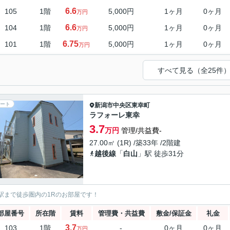
6.6
105
1階
5,000円
1ヶ月
0ヶ月
万円
6.6
104
1階
5,000円
1ヶ月
0ヶ月
万円
6.75
101
1階
5,000円
1ヶ月
0ヶ月
万円
すべて見る（全25件
ート
新潟市中央区
東幸町
ラフォーレ東幸
3.7
万円
管理/共益費-
27.00㎡ (1R) /築33年 /2階建
越後線
「
白山
」駅 徒歩31分
駅まで徒歩圏内の1Rのお部屋です！
部屋番号
所在階
賃料
管理費・共益費
敷金/保証金
礼金
3.7
103
1階
-
0ヶ月
0ヶ月
万円