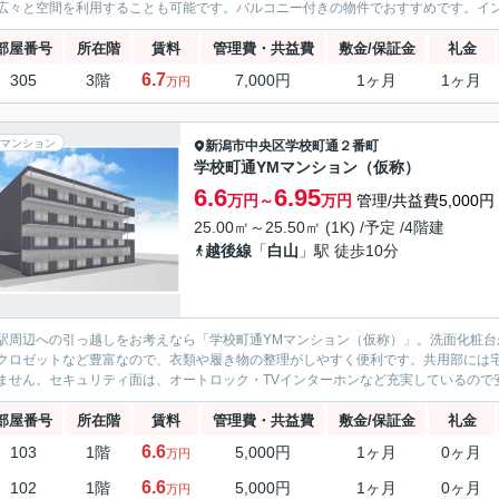
広々と空間を利用することも可能です。バルコニー付きの物件でおすすめです。イン
部屋番号
所在階
賃料
管理費・共益費
敷金/保証金
礼金
6.7
305
3階
7,000円
1ヶ月
1ヶ月
万円
マンション
新潟市中央区
学校町通２番町
学校町通YMマンション（仮称）
6.6
6.95
万円～
万円
管理/共益費5,000円
25.00㎡～25.50㎡ (1K) /予定 /4階建
越後線
「
白山
」駅 徒歩10分
駅周辺への引っ越しをお考えなら「学校町通YMマンション（仮称）」。洗面化粧
クロゼットなど豊富なので、衣類や履き物の整理がしやすく便利です。共用部には
ません。セキュリティ面は、オートロック・TVインターホンなど充実しているので安
部屋番号
所在階
賃料
管理費・共益費
敷金/保証金
礼金
6.6
103
1階
5,000円
1ヶ月
0ヶ月
万円
6.6
102
1階
5,000円
1ヶ月
0ヶ月
万円