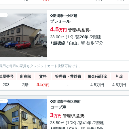
ート
新潟市中央区
鐙
プレミール
4.5
万円
管理/共益費-
28.00㎡ (1K) /築26年 /2階建
越後線
「
白山
」駅 徒歩57分
費用と毎月の家賃もクレジットカード決済可能です。
部屋番号
所在階
賃料
管理費・共益費
敷金/保証金
礼金
4.5
203
2階
-
4.5万円
4.5万円
万円
ート
新潟市中央区
寿町
コープ寿
3
万円
管理/共益費-
23.50㎡ (1DK) /築41年 /2階建
越後線
「
白山
」駅 徒歩45分