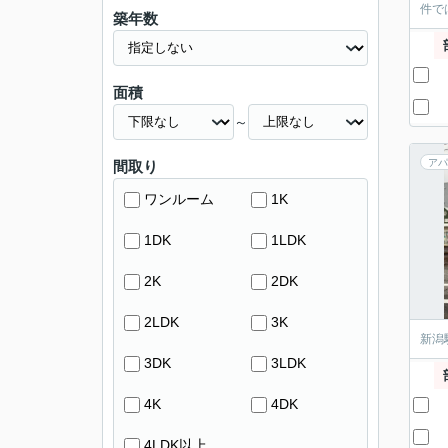
件で
築年数
面積
～
アパ
間取り
ワンルーム
1K
1DK
1LDK
2K
2DK
2LDK
3K
新潟
3DK
3LDK
4K
4DK
4LDK以上