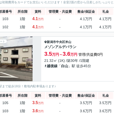
は初期費用をカードでお支払いいただけます！全室2面の窓から日差しがたっぷりと差
部屋番号
所在階
賃料
管理費・共益費
敷金/保証金
礼金
4.1
103
1階
-
4.1万円
4.1万円
万円
4.1
102
1階
-
4.1万円
4.1万円
万円
ート
新潟市中央区
米山
メゾンアルデバラン
3.5
3.6
万円～
万円
管理/共益費0円
21.32㎡ (1K) /築30年 /1階建
越後線
「
白山
」駅 徒歩45分
駅まで徒歩18分！敷地内駐車場あります♪
部屋番号
所在階
賃料
管理費・共益費
敷金/保証金
礼金
3.5
105
1階
-
3.5万円
3.5万円
万円
3.6
103
1階
-
3.6万円
3.6万円
万円