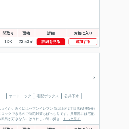
間取り
面積
詳細
お気に入り
1DK
23.50㎡
詳細を見る
追加する
オートロック
宅配ボックス
公共下水
うか。近くにはセブンイレブン 新潟上所2丁目店(徒歩5分)
にロックできるので防犯対策もばっちりです。共用部には宅配
呂が好きな方にはうれしい追い焚き...
もっと見る