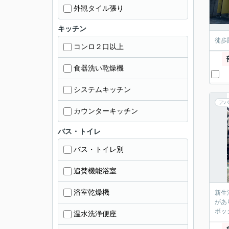
外観タイル張り
キッチン
徒歩
コンロ２口以上
食器洗い乾燥機
システムキッチン
アパ
カウンターキッチン
バス・トイレ
バス・トイレ別
追焚機能浴室
浴室乾燥機
新生
があ
ボッ
温水洗浄便座