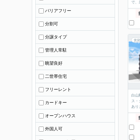
で、
バリアフリー
分割可
分譲タイプ
賃貸
管理人常駐
眺望良好
二世帯住宅
フリーレント
白山
ス・
カードキー
あり
オープンハウス
外国人可