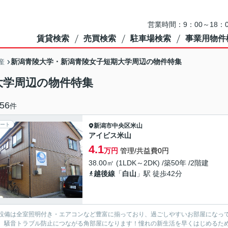
営業時間：9：00～18
賃貸検索
売買検索
駐車場検索
事業用物件
新潟青陵大学・新潟青陵女子短期大学周辺の物件特集
産
大学周辺の物件特集
56
件
ート
新潟市中央区
米山
アイビス米山
4.1
万円
管理/共益費0円
38.00㎡ (1LDK～2DK) /築50年 /2階建
越後線
「
白山
」駅 徒歩42分
設備は全室照明付き・エアコンなど豊富に揃っており、過ごしやすいお部屋になっ
、騒音トラブル防止につながる角部屋になります！憧れの新生活を早くはじめるた