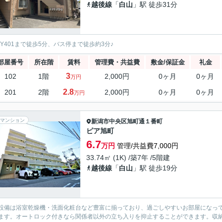
越後線
「
白山
」駅 徒歩31分
kkY401まで徒歩5分、バス停まで徒歩約3分♪
部屋番号
所在階
賃料
管理費・共益費
敷金/保証金
礼金
3
102
1階
2,000円
0ヶ月
0ヶ月
万円
2.8
201
2階
2,000円
0ヶ月
0ヶ月
万円
マンション
新潟市中央区
旭町通１番町
ピア旭町
6.7
万円
管理/共益費7,000円
33.74㎡ (1K) /築7年 /5階建
越後線
「
白山
」駅 徒歩19分
設備は浴室乾燥機・洗面化粧台など豊富に揃っており、過ごしやすいお部屋になっ
ます。オートロック付きなら関係者以外の立ち入りを抑止することができます。収