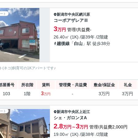
ート
新潟市中央区
網川原
コーポアザレアⅢ
3
万円
管理/共益費-
26.40㎡ (1K) /築39年 /2階建
越後線
「
白山
」駅 徒歩38分
ト(ネコ)飼育可の1Kアパートです♪
部屋番号
所在階
賃料
管理費・共益費
敷金/保証金
礼金
3
103
1階
-
3万円
3万円
万円
ート
新潟市中央区
上近江
シェ・ガロンヌA
2.8
3
万円～
万円
管理/共益費2,000円
19.00㎡ (1K) /築38年 /2階建