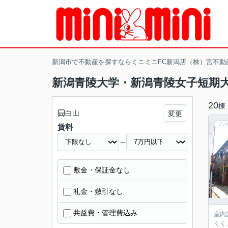
新潟市で不動産を探すならミニミニFC新潟店（株）宮不動
新潟青陵大学・新潟青陵女子短期
20
棟
白山
変更
アパ
賃料
～
敷金・保証金なし
礼金・敷引なし
共益費・管理費込み
室内
くく