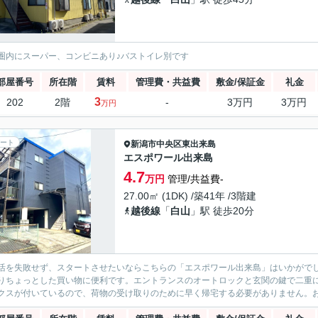
圏内にスーパー、コンビニあり♪バストイレ別です
部屋番号
所在階
賃料
管理費・共益費
敷金/保証金
礼金
3
202
2階
-
3万円
3万円
万円
ート
新潟市中央区
東出来島
エスポワール出来島
4.7
万円
管理/共益費-
27.00㎡ (1DK) /築41年 /3階建
越後線
「
白山
」駅 徒歩20分
活を失敗せず、スタートさせたいならこちらの「エスポワール出来島」はいかがでしょ
りちょっとした買い物に便利です。エントランスのオートロックと玄関の鍵で二重
クスが付いているので、荷物の受け取りのために早く帰宅する必要がありません。お風