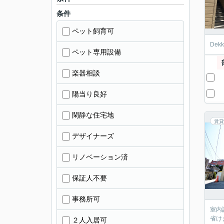
条件
ペット飼育可
De
ペット専用設備
楽器相談
陽当り良好
閑静な住宅地
賃貸
デザイナーズ
リノベーション済
保証人不要
事務所可
室内
省け
２人入居可