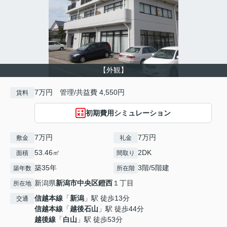
【外観】
7万円 管理/共益費 4,550円
賃料
初期費用シミュレーション
7万円
7万円
敷金
礼金
53.46㎡
2DK
面積
間取り
築35年
3階/5階建
築年数
所在階
新潟県
新潟市中央区
鐙西
１丁目
所在地
信越本線
「
新潟
」駅 徒歩13分
交通
信越本線
「
越後石山
」駅 徒歩44分
越後線
「
白山
」駅 徒歩53分