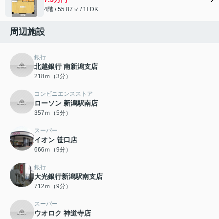
4階 / 55.87㎡ / 1LDK
周辺施設
銀行
北越銀行 南新潟支店
218ｍ（3分）
コンビニエンスストア
ローソン 新潟駅南店
357ｍ（5分）
スーパー
イオン 笹口店
666ｍ（9分）
銀行
大光銀行新潟駅南支店
712ｍ（9分）
スーパー
ウオロク 神道寺店