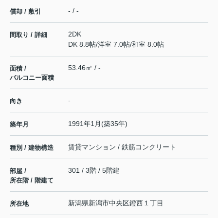
- / -
償却 / 敷引
2DK
間取り / 詳細
DK 8.8帖
/
洋室 7.0帖
/
和室 8.0帖
53.46㎡ / -
面積 /
バルコニー面積
-
向き
1991年1月(築35年)
築年月
賃貸マンション / 鉄筋コンクリート
種別 / 建物構造
301 / 3階 / 5階建
部屋 /
所在階 / 階建て
新潟県
新潟市中央区
鐙西
１丁目
所在地