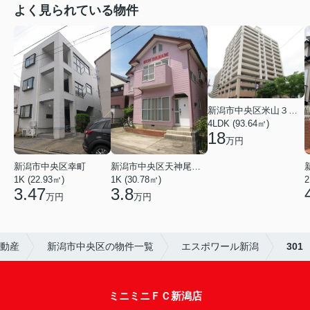
よく見られている物件
新潟市中央区米山３丁目
4LDK (93.64㎡)
18
万円
新潟市中央区幸町
新潟市中央区天神尾２丁目
1K (22.93㎡)
1K (30.78㎡)
2
3.47
3.8
万円
万円
不動産
新潟市中央区の物件一覧
エスポワール新潟
301
ミニミニＦＣ新潟店