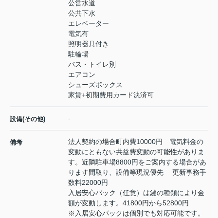
公営水道
公共下水
エレベーター
電気有
照明器具付き
駐輪場
バス・トイレ別
エアコン
シューズボックス
家賃+初期費用カード決済可
-
設備(その他)
法人契約の場合町内費10000円 電気料金の
備考
変動にともない共益費変動の可能性がありま
す。近隣駐車場8800円をご案内する場合があ
ります間取り、設備等現況優先 更新事務手
数料22000円
入居安心パック（任意）は鍵の種類により金
額が変動します。41800円から52800円
※入居安心パックは個別でも対応可能です。