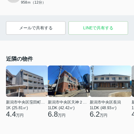
958ｍ（12分）
メールで共有する
LINEで共有する
近隣の物件
新潟市中央区窪田町７丁目
新潟市中央区天神２丁目
新潟市中央区長潟
1K (25.81㎡)
1LDK (42.42㎡)
1LDK (48.93㎡)
1
4.4
6.8
6.2
万円
万円
万円