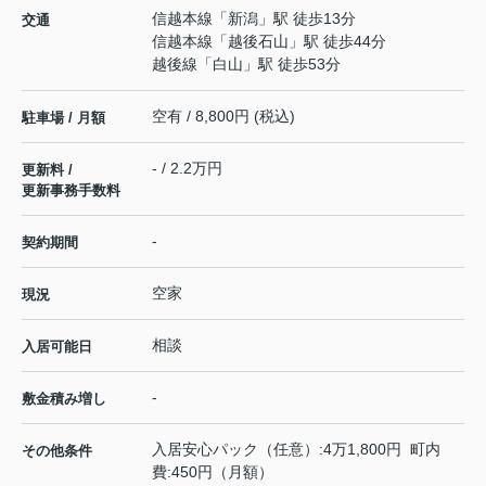
信越本線
「
新潟
」駅 徒歩13分
交通
信越本線
「
越後石山
」駅 徒歩44分
越後線
「
白山
」駅 徒歩53分
空有 / 8,800円 (税込)
駐車場 / 月額
- / 2.2万円
更新料 /
更新事務手数料
-
契約期間
空家
現況
相談
入居可能日
-
敷金積み増し
入居安心パック（任意）:4万1,800円 町内
その他条件
費:450円（月額）