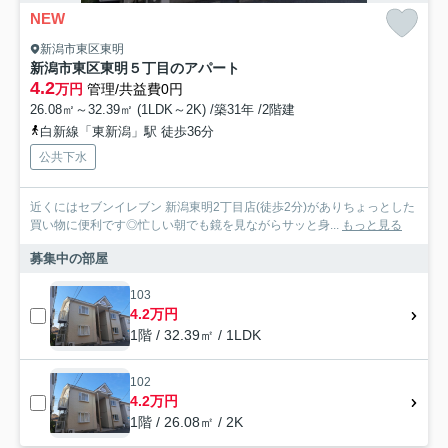
NEW
新潟市東区東明
新潟市東区東明５丁目のアパート
4.2
万円
管理/共益費0円
26.08㎡～32.39㎡ (1LDK～2K) /築31年 /2階建
白新線「東新潟」駅 徒歩36分
公共下水
近くにはセブンイレブン 新潟東明2丁目店(徒歩2分)がありちょっとした
買い物に便利です◎忙しい朝でも鏡を見ながらサッと身...
もっと見る
募集中の部屋
103
4.2万円
1階 / 32.39㎡ / 1LDK
102
4.2万円
1階 / 26.08㎡ / 2K