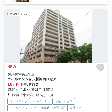
賃貸マンション
NEW
新潟市中央区米山
エイルマンション新潟南ロゼア
18
万円
管理/共益費-
93.64㎡ (4LDK) /築21年 /14階建
白新線「東新潟」駅 徒歩65分
オートロック
エレベーター
宅配ボックス
インターネット対応
敷地内ごみ置き場
公共下水