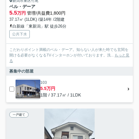
新潟市東区竹尾
ベル・デーア
5.5
万円
管理/共益費1,800円
37.17㎡ (1LDK) /築14年 /2階建
白新線「東新潟」駅 徒歩26分
公共下水
こだわりポイント満載のベル・デーア。知らない人が来た時でも玄関を
開ける必要がなくなるTVインターホンが付いております。洗...
もっと見
る
募集中の部屋
103
5.5万円
1階 / 37.17㎡ / 1LDK
一戸建て