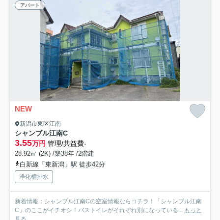
アパート
NEW
新潟市東区江南
シャンブル江南C
3.55
万円
管理/共益費-
28.92㎡ (2K) /築38年 /2階建
白新線「東新潟」駅 徒歩42分
浄化槽排水
新着情報：シャンブル江南Cの空室情報ならコチラ！「シャンブル江南
C」のここがイチオシ！バストイレがそれぞれ別になっている...
もっと
見る