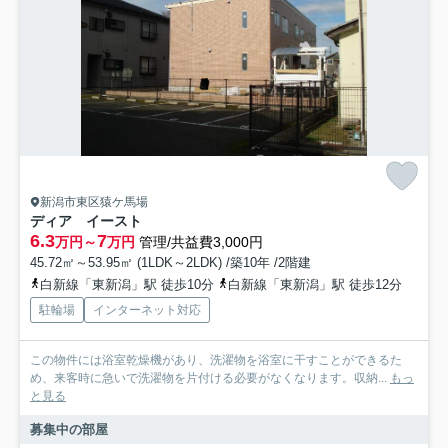
新潟市東区猿ケ馬場
ディア イースト
6.3
7
万円～
万円
管理/共益費3,000円
45.72㎡～53.95㎡ (1LDK～2LDK) /築10年 /2階建
白新線「東新潟」駅 徒歩10分
白新線「東新潟」駅 徒歩12分
駐輪場
インターネット対応
この物件には浴室乾燥機があり、洗濯物を浴室に干すことができるた
め、来客時に急いで洗濯物を片付ける必要がなくなります。収納...
もっ
と見る
募集中の部屋