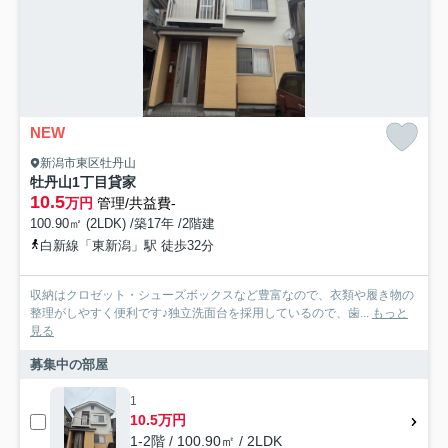
NEW
新潟市東区牡丹山
牡丹山1丁目貸家
10.5
万円
管理/共益費-
100.90㎡ (2LDK) /築17年 /2階建
白新線「東新潟」駅 徒歩32分
収納はクロゼット・シューズボックスなど豊富なので、衣類や履き物の
整理がしやすく便利です♪独立洗面台を採用しているので、歯...
もっと
見る
募集中の部屋
1
10.5万円
1-2階 / 100.90㎡ / 2LDK