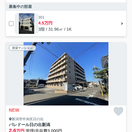
募集中の部屋
301
4.5万円
3階 / 31.96㎡ / 1K
賃貸マンション
NEW
新潟市中央区日の出
パレドール日の出新潟
2.6
万円
管理/共益費3,000円