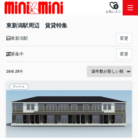
0
お気に入り
東新潟駅周辺 賃貸特集
東新潟駅
変更
募集中
変更
16
棟
29
件
アパート