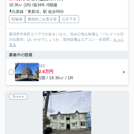
18.36㎡ (1R) /築34年 /6階建
白新線「東新潟」駅 徒歩59分
駐輪場
敷地内ごみ置き場
公共下水
新潟市中央区エリアでの住まいなら、住み心地も快適な「パレドール日
の出新潟」はいかがでしょうか。室内設備はエアコン・全室照...
もっと
見る
募集中の部屋
112
2.6万円
1階 / 18.36㎡ / 1R
アパート