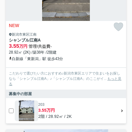
NEW
新潟市東区江南
シャンブル江南A
3.55
万円
管理/共益費-
28.92㎡ (2K) /築38年 /2階建
白新線「東新潟」駅 徒歩43分
こだわりで選びたい方におすすめ♪新潟市東区エリアで住まいをお探し
なら「シャンブル江南A」♪「シャンブル江南A」のここがイ...
もっと見
る
募集中の部屋
203
3.55万円
2階 / 28.92㎡ / 2K