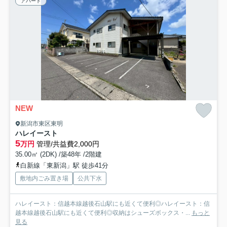
アパート
NEW
新潟市東区東明
ハレイースト
5
万円
管理/共益費2,000円
35.00㎡ (2DK) /築48年 /2階建
白新線「東新潟」駅 徒歩41分
敷地内ごみ置き場
公共下水
ハレイースト：信越本線越後石山駅にも近くて便利◎ハレイースト：信
越本線越後石山駅にも近くて便利◎収納はシューズボックス・...
もっと
見る