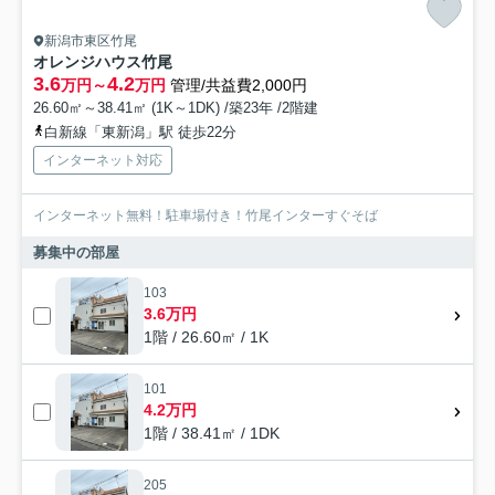
新潟市東区竹尾
オレンジハウス竹尾
3.6
4.2
万円～
万円
管理/共益費2,000円
26.60㎡～38.41㎡ (1K～1DK) /築23年 /2階建
白新線「東新潟」駅 徒歩22分
インターネット対応
インターネット無料！駐車場付き！竹尾インターすぐそば
募集中の部屋
103
3.6万円
1階 / 26.60㎡ / 1K
101
4.2万円
1階 / 38.41㎡ / 1DK
205