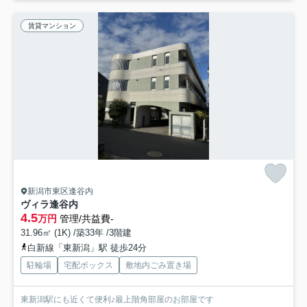
賃貸マンション
新潟市東区逢谷内
ヴィラ逢谷内
4.5
万円
管理/共益費-
31.96㎡ (1K) /築33年 /3階建
白新線「東新潟」駅 徒歩24分
駐輪場
宅配ボックス
敷地内ごみ置き場
東新潟駅にも近くて便利♪最上階角部屋のお部屋です