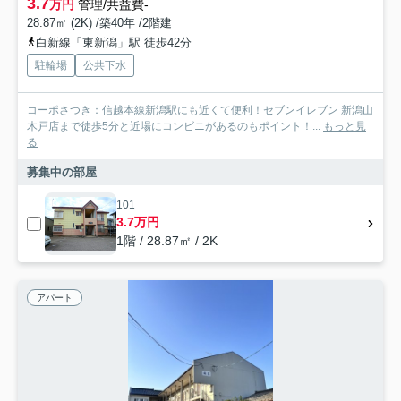
3.7
万円
管理/共益費-
28.87㎡ (2K) /築40年 /2階建
白新線「東新潟」駅 徒歩42分
駐輪場
公共下水
コーポさつき：信越本線新潟駅にも近くて便利！セブンイレブン 新潟山
木戸店まで徒歩5分と近場にコンビニがあるのもポイント！...
もっと見
る
募集中の部屋
101
3.7万円
1階 / 28.87㎡ / 2K
アパート