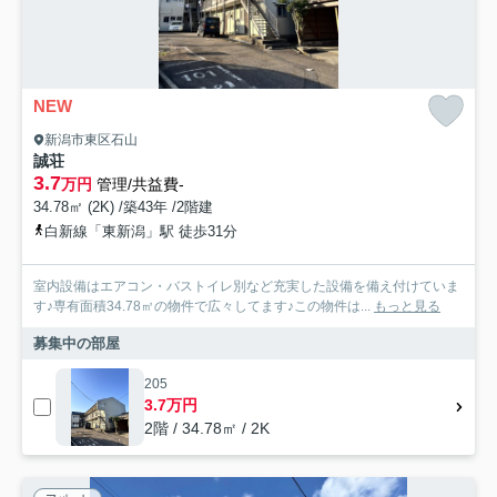
NEW
新潟市東区石山
誠荘
3.7
万円
管理/共益費-
34.78㎡ (2K) /築43年 /2階建
白新線「東新潟」駅 徒歩31分
室内設備はエアコン・バストイレ別など充実した設備を備え付けていま
す♪専有面積34.78㎡の物件で広々してます♪この物件は...
もっと見る
募集中の部屋
205
3.7万円
2階 / 34.78㎡ / 2K