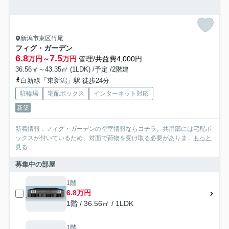
新潟市東区竹尾
フィグ・ガーデン
6.8
7.5
万円～
万円
管理/共益費4,000円
36.56㎡～43.35㎡ (1LDK) /予定 /2階建
白新線「東新潟」駅 徒歩24分
駐輪場
宅配ボックス
インターネット対応
新築
新着情報：フィグ・ガーデンの空室情報ならコチラ。共用部には宅配ボ
ックスが付いているため、対面で荷物を受け取る必要がありま...
もっと
見る
募集中の部屋
1階
6.8万円
1階 / 36.56㎡ / 1LDK
1階