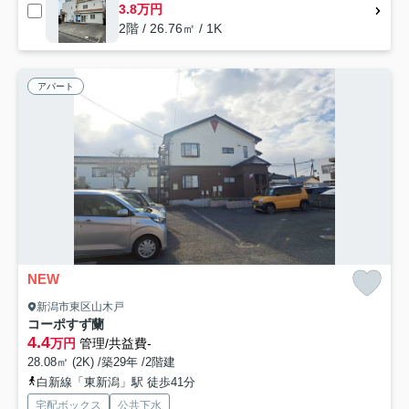
3.8万円
2階 / 26.76㎡ / 1K
アパート
NEW
新潟市東区山木戸
コーポすず蘭
4.4
万円
管理/共益費-
28.08㎡ (2K) /築29年 /2階建
白新線「東新潟」駅 徒歩41分
宅配ボックス
公共下水