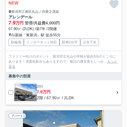
NEW
新潟市江南区丸山ノ内善之丞組
アレンデール
7.9
万円
管理/共益費4,000円
67.90㎡ (2LDK) /築7年 /2階建
白新線「東新潟」駅 徒歩55分
駐輪場
インターネット対応
駐車2台可
公共下水
ファミリー向けのポイント、新潟市立丸山小学校が徒歩3分のところに
あります！洗面化粧台もありますので、毎日の身支度もしっか...
もっと
見る
募集中の部屋
203
7.9万円
2階 / 67.90㎡ / 2LDK
アパート