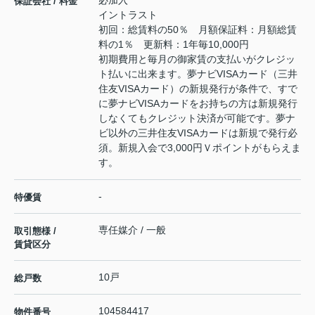
必加入
保証会社 / 料金
イントラスト
初回：総賃料の50％ 月額保証料：月額総賃
料の1％ 更新料：1年毎10,000円
初期費用と毎月の御家賃の支払いがクレジッ
ト払いに出来ます。夢ナビVISAカード（三井
住友VISAカード）の新規発行が条件で、すで
に夢ナビVISAカードをお持ちの方は新規発行
しなくてもクレジット決済が可能です。夢ナ
ビ以外の三井住友VISAカードは新規で発行必
須。新規入会で3,000円Ｖポイントがもらえま
す。
-
特優賃
専任媒介 / 一般
取引態様 /
賃貸区分
10戸
総戸数
104584417
物件番号