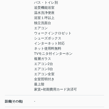
バス・トイレ別
追焚機能浴室
温水洗浄便座
浴室１坪以上
独立洗面台
エアコン
ウォークインクロゼット
シューズボックス
インターネット対応
ネット使用料無料
TVモニタ付インターホン
複層ガラス
エアコン2台
エアコン3台
エアコン全室
全室照明付き
最上階
家賃+初期費用カード決済可
-
設備(その他)