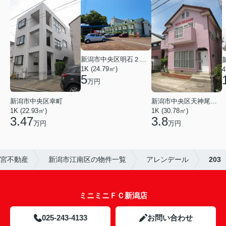
新潟市中央区明石２丁目
1K (24.79㎡)
4
5
万円
新潟市中央区幸町
新潟市中央区天神尾２丁目
1K (22.93㎡)
1K (30.78㎡)
3.47
3.8
万円
万円
）宮不動産
新潟市江南区の物件一覧
アレンデール
203
ミニミニＦＣ新潟店
025-243-4133
お問い合わせ