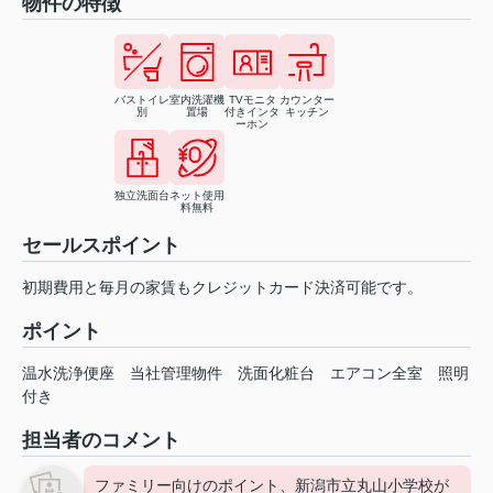
物件の特徴
バストイレ
室内洗濯機
TVモニタ
カウンター
別
置場
付きインタ
キッチン
ーホン
独立洗面台
ネット使用
料無料
セールスポイント
初期費用と毎月の家賃もクレジットカード決済可能です。
ポイント
温水洗浄便座
当社管理物件
洗面化粧台
エアコン全室
照明
付き
担当者のコメント
ファミリー向けのポイント、新潟市立丸山小学校が