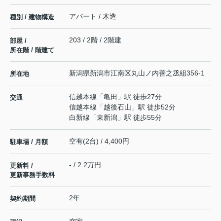
アパート / 木造
種別 / 建物構造
203 / 2階 / 2階建
部屋 /
所在階 / 階建て
新潟県
新潟市江南区
丸山ノ内善之丞組
356-1
所在地
信越本線
「
亀田
」駅 徒歩27分
交通
信越本線
「
越後石山
」駅 徒歩52分
白新線
「
東新潟
」駅 徒歩55分
空有(2台) / 4,400円
駐車場 / 月額
- / 2.2万円
更新料 /
更新事務手数料
2年
契約期間