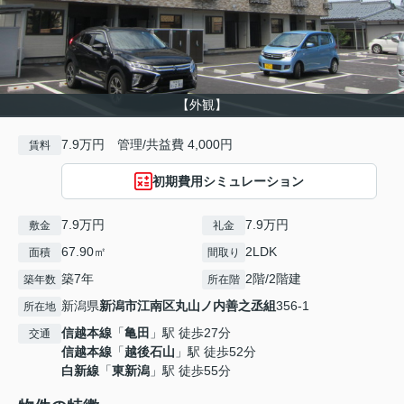
【外観】
7.9万円 管理/共益費 4,000円
賃料
初期費用シミュレーション
7.9万円
7.9万円
敷金
礼金
67.90㎡
2LDK
面積
間取り
築7年
2階/2階建
築年数
所在階
新潟県
新潟市江南区
丸山ノ内善之丞組
356-1
所在地
信越本線
「
亀田
」駅 徒歩27分
交通
信越本線
「
越後石山
」駅 徒歩52分
白新線
「
東新潟
」駅 徒歩55分