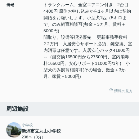
トランクルーム、全室エアコン付き 2台目
備考
4400円 原則お申し込みから1ヶ月以内に契約
開始をお願いします。小型犬1匹（5キロま
で）のみ飼育相談可(敷金＋3カ月、賃料＋
5000円)
間取り、設備等現況優先 更新事務手数料
2.2万円 入居安心サポート必須、鍵交換、室
内消毒は任意です。入居安心パック41800円
～（鍵交換16500円から27500円、室内消毒
料16500円、安心サポート11000円/1年) 小
型犬のみ飼育相談可(その場合、敷金＋3か
月、家賃＋5000円)
情報の見方
周辺施設
小学校
新潟市立丸山小学校
238ｍ（3分）