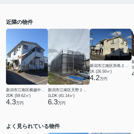
近隣の物件
新潟市江南区所島２丁目
3
1K (26.50㎡)
4.2
万円
新潟市江南区横越中央２丁目
新潟市江南区天野２丁目
2DK (59.62㎡)
1LDK (41.14㎡)
4.3
6.3
万円
万円
よく見られている物件