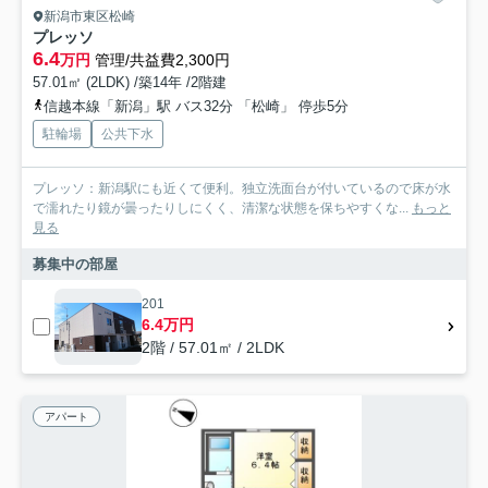
新潟市東区松崎
プレッソ
6.4
万円
管理/共益費2,300円
57.01㎡ (2LDK) /築14年 /2階建
信越本線「新潟」駅 バス32分 「松崎」 停歩5分
駐輪場
公共下水
プレッソ：新潟駅にも近くて便利。独立洗面台が付いているので床が水
で濡れたり鏡が曇ったりしにくく、清潔な状態を保ちやすくな...
もっと
見る
募集中の部屋
201
6.4万円
2階 / 57.01㎡ / 2LDK
アパート