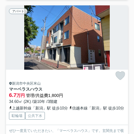
アパート
新潟市中央区米山
マーベラスハウス
6.7
万円
管理/共益費1,800円
34.60㎡ (2K) /築10年 /3階建
上越新幹線「新潟」駅 徒歩10分
信越本線「新潟」駅 徒歩10分
駐輪場
公共下水
ぜひ一度見ていただきたい、「マーベラスハウス」です。玄関先まで覗