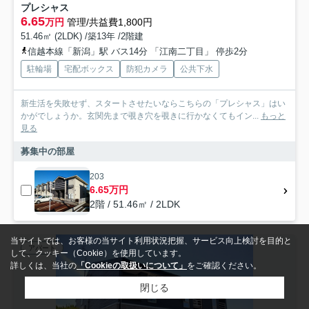
プレシャス
6.65
万円
管理/共益費1,800円
51.46㎡ (2LDK) /築13年 /2階建
信越本線「新潟」駅 バス14分 「江南二丁目」 停歩2分
駐輪場
宅配ボックス
防犯カメラ
公共下水
新生活を失敗せず、スタートさせたいならこちらの「プレシャス」はい
かがでしょうか。玄関先まで覗き穴を覗きに行かなくてもイン...
もっと
見る
募集中の部屋
203
6.65万円
2階 / 51.46㎡ / 2LDK
当サイトでは、お客様の当サイト利用状況把握、サービス向上検討を目的と
アパート
して、クッキー（Cookie）を使用しています。
詳しくは、当社の
「Cookieの取扱いについて」
をご確認ください。
閉じる