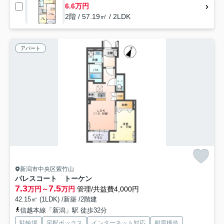
6.6万円
2階 / 57.19㎡ / 2LDK
アパート
新潟市中央区紫竹山
パレスコート トーケン
7.3
7.5
万円～
万円
管理/共益費4,000円
42.15㎡ (1LDK) /新築 /2階建
信越本線「新潟」駅 徒歩32分
駐輪場
宅配ボックス
インターネット対応
耐震構造