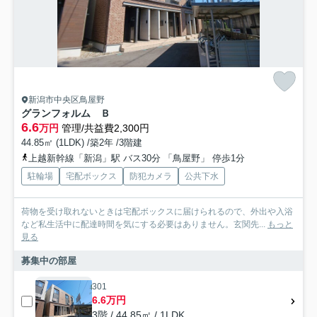
新潟市中央区鳥屋野
グランフォルム Ｂ
6.6
万円
管理/共益費2,300円
44.85㎡ (1LDK) /築2年 /3階建
上越新幹線「新潟」駅 バス30分 「鳥屋野」 停歩1分
駐輪場
宅配ボックス
防犯カメラ
公共下水
荷物を受け取れないときは宅配ボックスに届けられるので、外出や入浴
など私生活中に配達時間を気にする必要はありません。玄関先...
もっと
見る
募集中の部屋
301
6.6万円
3階 / 44.85㎡ / 1LDK