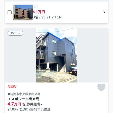
301
5.1万円
3階 / 29.21㎡ / 1R
アパート
NEW
新潟市中央区東出来島
エスポワール出来島
4.7
万円
管理/共益費-
27.00㎡ (1DK) /築41年 /3階建