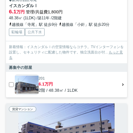
新潟市西区寺尾
イスカンダルⅠ
6.1
万円
管理/共益費1,800円
48.38㎡ (1LDK) /築11年 /2階建
越後線「寺尾」駅 徒歩9分
越後線「小針」駅 徒歩20分
駐輪場
公共下水
新着情報：イスカンダルⅠの空室情報ならコチラ。TVインターフォンを
設置し、セキュリティに配慮した物件です。独立洗面台が付...
もっと見
る
募集中の部屋
201
6.1万円
2階 / 48.38㎡ / 1LDK
賃貸マンション