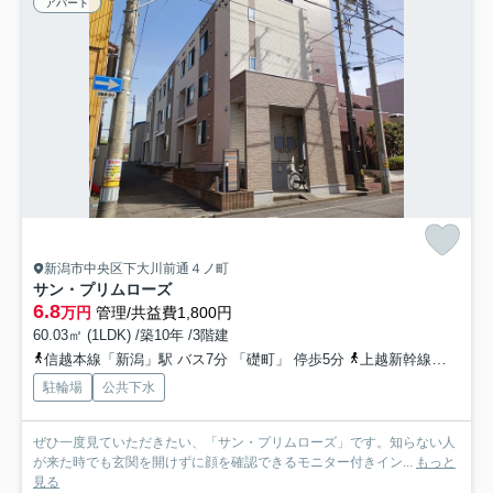
アパート
新潟市中央区下大川前通４ノ町
サン・プリムローズ
6.8
万円
管理/共益費1,800円
60.03㎡ (1LDK) /築10年 /3階建
信越本線「新潟」駅 バス7分 「礎町」 停歩5分
上越新幹線「新潟」駅 徒歩23分
駐輪場
公共下水
ぜひ一度見ていただきたい、「サン・プリムローズ」です。知らない人
が来た時でも玄関を開けずに顔を確認できるモニター付きイン...
もっと
見る