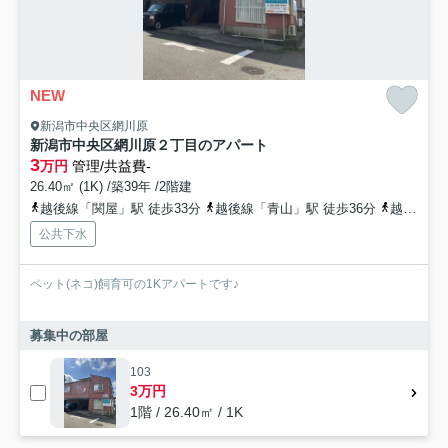
NEW
新潟市中央区網川原
新潟市中央区網川原２丁目のアパート
3
万円
管理/共益費-
26.40㎡ (1K) /築39年 /2階建
越後線「関屋」駅 徒歩33分
越後線「青山」駅 徒歩36分
越後線「白山」駅 徒歩38分
公共下水
ペット(ネコ)飼育可の1Kアパートです♪
募集中の部屋
103
3万円
1階 / 26.40㎡ / 1K