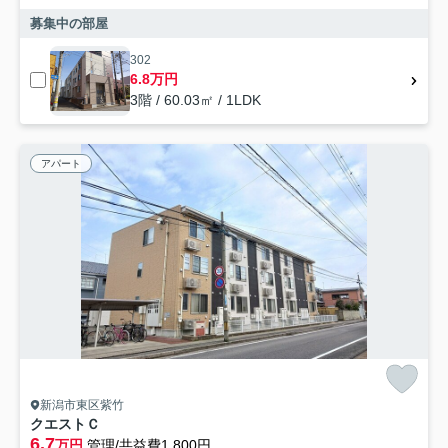
募集中の部屋
302
6.8万円
3階 / 60.03㎡ / 1LDK
アパート
新潟市東区紫竹
クエストＣ
6.7
万円
管理/共益費1,800円