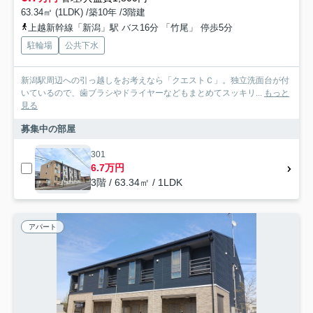
63.34㎡ (1LDK) /築10年 /3階建
上越新幹線「新潟」駅 バス16分 「竹尾」 停歩5分
駐輪場
公共下水
新潟駅周辺への引っ越しをお考えなら「クエストＣ」。独立洗面台が付
いているので、歯ブラシやドライヤーなどもまとめてスッキリ...
もっと
見る
募集中の部屋
301
6.7万円
3階 / 63.34㎡ / 1LDK
アパート