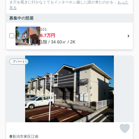
き穴を覗きに行かなくてもインターホン越しに誰が来たのかを...
もっと
見る
募集中の部屋
101
6.7万円
1階 / 34.60㎡ / 2K
アパート
新潟市東区江南