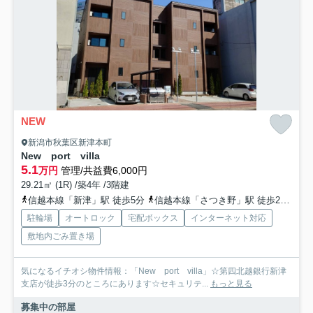
NEW
新潟市秋葉区新津本町
New port villa
5.1
万円
管理/共益費6,000円
29.21㎡ (1R) /築4年 /3階建
信越本線「新津」駅 徒歩5分
信越本線「さつき野」駅 徒歩24分
磐
駐輪場
オートロック
宅配ボックス
インターネット対応
敷地内ごみ置き場
気になるイチオシ物件情報：「New port villa」☆第四北越銀行新津
支店が徒歩3分のところにあります☆セキュリテ...
もっと見る
募集中の部屋