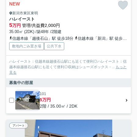
NEW
新潟市東区東明
ハレイースト
5
万円
管理/共益費2,000円
35.00㎡ (2DK) /築48年 /2階建
信越本線「越後石山」駅 徒歩18分
信越本線「新潟」駅 徒歩38分
敷地内ごみ置き場
公共下水
ハレイースト：信越本線越後石山駅にも近くて便利◎ハレイースト：信
越本線越後石山駅にも近くて便利◎収納はシューズボックス・...
もっと
見る
募集中の部屋
101
5万円
2階 / 35.00㎡ / 2DK
アパート