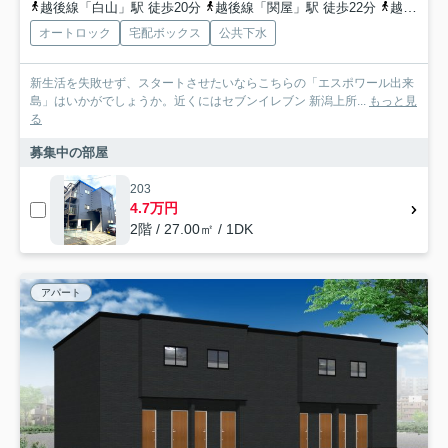
越後線「白山」駅 徒歩20分
越後線「関屋」駅 徒歩22分
越後線「上所」駅 徒歩27分
オートロック
宅配ボックス
公共下水
新生活を失敗せず、スタートさせたいならこちらの「エスポワール出来
島」はいかがでしょうか。近くにはセブンイレブン 新潟上所...
もっと見
る
募集中の部屋
203
4.7万円
2階 / 27.00㎡ / 1DK
アパート