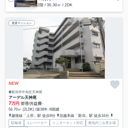
2階 / 35.30㎡ / 2DK
賃貸マンション
NEW
新潟市中央区天神尾
アーデル天神尾
7
万円
管理/共益費-
56.70㎡ (2LDK) /築38年 /6階建
越後線「上所」駅 徒歩8分
信越本線「新潟」駅 徒歩16分
越後線「
駐輪場
エレベーター
インターネット対応
敷地内ごみ置き場