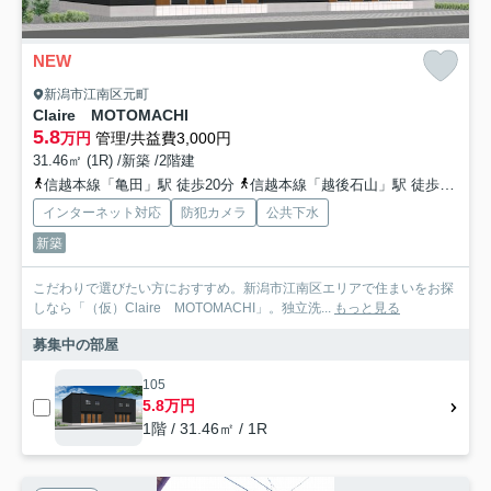
NEW
新潟市江南区元町
Claire MOTOMACHI
5.8
万円
管理/共益費3,000円
31.46㎡ (1R) /新築 /2階建
信越本線「亀田」駅 徒歩20分
信越本線「越後石山」駅 徒歩50分
インターネット対応
防犯カメラ
公共下水
新築
こだわりで選びたい方におすすめ。新潟市江南区エリアで住まいをお探
しなら「（仮）Claire MOTOMACHI」。独立洗...
もっと見る
募集中の部屋
105
5.8万円
1階 / 31.46㎡ / 1R