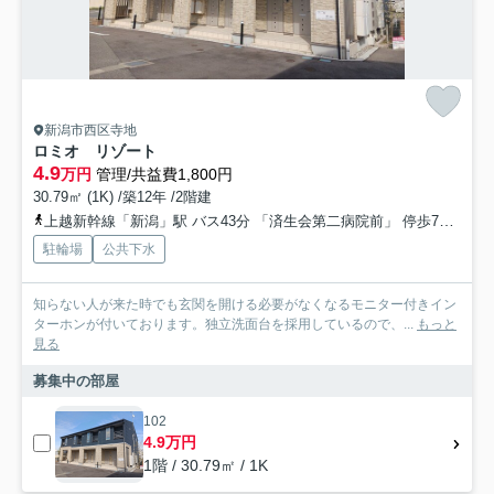
新潟市西区寺地
ロミオ リゾート
4.9
万円
管理/共益費1,800円
30.79㎡ (1K) /築12年 /2階建
上越新幹線「新潟」駅 バス43分 「済生会第二病院前」 停歩7分
越後
駐輪場
公共下水
知らない人が来た時でも玄関を開ける必要がなくなるモニター付きイン
ターホンが付いております。独立洗面台を採用しているので、...
もっと
見る
募集中の部屋
102
4.9万円
1階 / 30.79㎡ / 1K