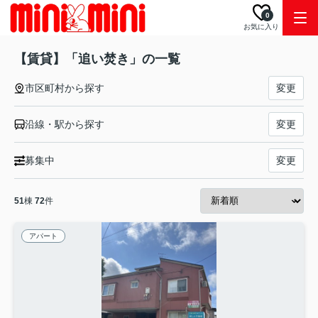
0
お気に入り
【賃貸】「追い焚き」の一覧
市区町村から探す
変更
沿線・駅から探す
変更
募集中
変更
51
棟
72
件
アパート