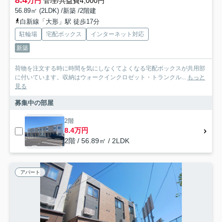
8.4
万円
管理/共益費4,000円
56.89㎡ (2LDK) /新築 /2階建
白新線「大形」駅 徒歩17分
駐輪場
宅配ボックス
インターネット対応
新築
荷物を注文する時に時間を気にしなくてよくなる宅配ボックスが共用部
に付いています。収納はウォークインクロゼット・トランクル...
もっと
見る
募集中の部屋
2階
8.4万円
2階 / 56.89㎡ / 2LDK
アパート