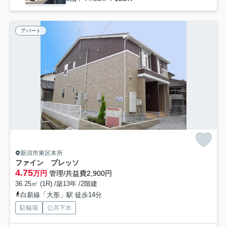
アパート
新潟市東区本所
ファイン プレッソ
4.75
万円
管理/共益費2,900円
36.25㎡ (1R) /築13年 /2階建
白新線「大形」駅 徒歩14分
駐輪場
公共下水