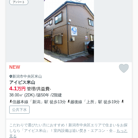
アパート
NEW
新潟市中央区米山
アイビス米山
4.1
万円
管理/共益費-
38.00㎡ (2DK) /築50年 /2階建
信越本線「新潟」駅 徒歩13分
越後線「上所」駅 徒歩19分
越後線
公共下水
こだわりで選びたい方におすすめ！新潟市中央区エリアで住まいをお探
しなら「アイビス米山」！室内設備は追い焚き・エアコン・全...
もっと
見る