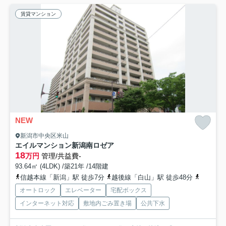
賃貸マンション
NEW
新潟市中央区米山
エイルマンション新潟南ロゼア
18
万円
管理/共益費-
93.64㎡ (4LDK) /築21年 /14階建
信越本線「新潟」駅 徒歩7分
越後線「白山」駅 徒歩48分
白新線「
オートロック
エレベーター
宅配ボックス
インターネット対応
敷地内ごみ置き場
公共下水