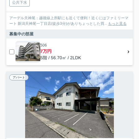
公共下水
アーデル天神尾：越後線上所駅にも近くて便利！近くにはファミリーマ
ート 新潟天神尾一丁目店(徒歩3分)がありちょっとした買...
もっと見る
募集中の部屋
506
7万円
5階 / 56.70㎡ / 2LDK
アパート