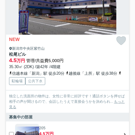
NEW
新潟市中央区紫竹山
松尾ビル
4.5
万円
管理/共益費5,000円
35.30㎡ (2DK) /築42年 /4階建
信越本線「新潟」駅 徒歩20分
越後線「上所」駅 徒歩38分
信越本
駐輪場
公共下水
独立した洗面所の物件は、女性に非常に好評です！通話ボタンを押せば
相手の声が聞けるので、会話したうえで直接会うかを決められ...
もっと
見る
募集中の部屋
205
4.5万円