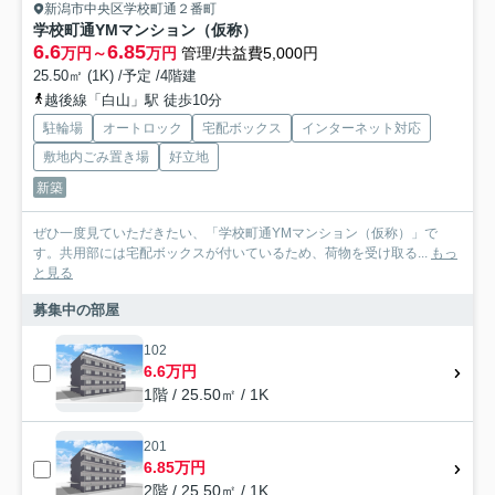
新潟市中央区学校町通２番町
学校町通YMマンション（仮称）
6.6
6.85
万円～
万円
管理/共益費5,000円
25.50㎡ (1K) /予定 /4階建
越後線「白山」駅 徒歩10分
駐輪場
オートロック
宅配ボックス
インターネット対応
敷地内ごみ置き場
好立地
新築
ぜひ一度見ていただきたい、「学校町通YMマンション（仮称）」で
す。共用部には宅配ボックスが付いているため、荷物を受け取る...
もっ
と見る
募集中の部屋
102
6.6万円
1階 / 25.50㎡ / 1K
201
6.85万円
2階 / 25.50㎡ / 1K