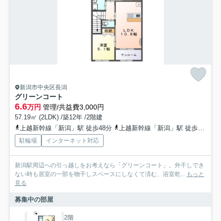
新潟市中央区長潟
グリーンコート
6.6
万円
管理/共益費3,000円
57.19㎡ (2LDK) /築12年 /2階建
上越新幹線「新潟」駅 徒歩48分
上越新幹線「新潟」駅 徒歩47分
駐輪場
インターネット対応
新潟駅周辺への引っ越しをお考えなら「グリーンコート」。外干しでき
ない時も居室の一部を物干しスペースにしなくて済む、浴室乾...
もっと
見る
募集中の部屋
2階