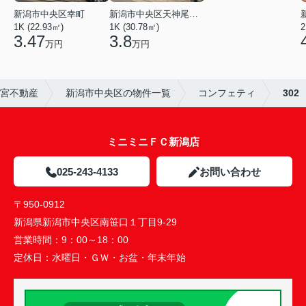
新潟市中央区幸町
新潟市中央区天神尾２丁目
1K (22.93㎡)
1K (30.78㎡)
2
3.47
3.8
万円
万円
）宮不動産
新潟市中央区の物件一覧
コンフェティ
302
ミニミニＦＣ新潟店
025-243-4133
お問い合わせ
〒950-0912
新潟県新潟市中央区南笹口１丁目9-29
営業時間：
9：00～18：00
定休日：
水曜日・ＧＷ・お盆・年末年始