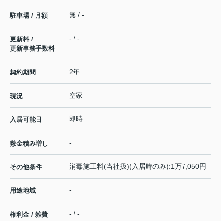
無 / -
駐車場 / 月額
- / -
更新料 /
更新事務手数料
2年
契約期間
空家
現況
即時
入居可能日
-
敷金積み増し
消毒施工料(当社扱)(入居時のみ):1万7,050円
その他条件
-
用途地域
- / -
権利金 / 雑費