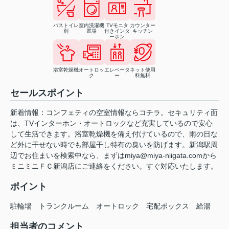
バストイレ
室内洗濯機
TVモニタ
カウンター
別
置場
付きインタ
キッチン
ーホン
浴室乾燥機
オートロッ
エレベータ
ネット使用
ク
ー
料無料
セールスポイント
新着情報：コンフェティの空室情報ならコチラ。セキュリティ面
は、TVインターホン・オートロックなど充実しているので安心
して生活できます。浴室乾燥機を備え付けているので、雨の日な
ど外に干せない時でも部屋干し特有の臭いを防げます。新潟駅周
辺でお住まいを検索中なら、まずはmiya@miya-niigata.comから
ミニミニＦＣ新潟店にご連絡をください。すぐ対応いたします。
ポイント
駐輪場
トランクルーム
オートロック
宅配ボックス
給湯
担当者のコメント