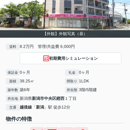
【外観】外観写真（昼）
8.2万円 管理/共益費 6,000円
賃料
初期費用シミュレーション
0ヶ月
0ヶ月
保証金
礼金
38.25㎡
1LDK
面積
間取り
築6年
3階/5階建
築年数
所在階
新潟県
新潟市中央区
鐙西
１丁目
所在地
越後線
「
新潟
」駅 徒歩12分
交通
物件の特徴