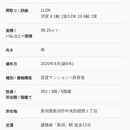
1LDK
間取り / 詳細
洋室 4.1帖 1室
/
LDK 10.6帖 1室
38.25㎡ / -
面積 /
バルコニー面積
南
向き
2020年4月(築6年)
築年月
賃貸マンション / 鉄骨造
種別 / 建物構造
302 / 3階 / 5階建
部屋 /
所在階 / 階建て
新潟県
新潟市中央区
鐙西
１丁目
所在地
越後線
「
新潟
」駅 徒歩12分
交通