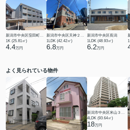
新潟市中央区窪田町７丁目
新潟市中央区天神２丁目
新潟市中央区長潟
1K (25.81㎡)
1LDK (42.42㎡)
1LDK (48.93㎡)
1
4.4
6.8
6.2
万円
万円
万円
よく見られている物件
新潟市中央区米山３丁目
4LDK (93.64㎡)
18
万円