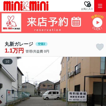
0
お気に入り
丸新ガレージ
空室2
1.1万円
管理/共益費 0円
1
/
2