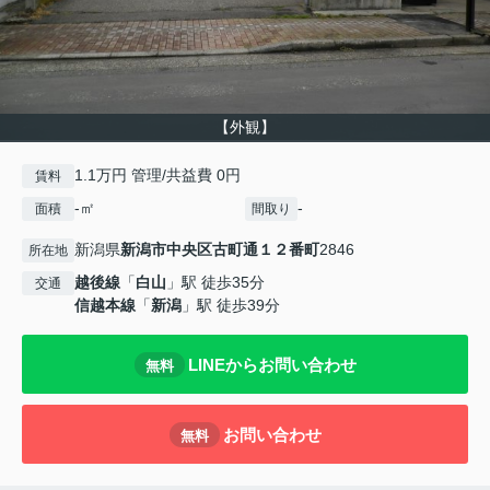
【外観】
1.1万円 管理/共益費 0円
賃料
-㎡
-
面積
間取り
新潟県
新潟市中央区
古町通１２番町
2846
所在地
越後線
「
白山
」駅 徒歩35分
交通
信越本線
「
新潟
」駅 徒歩39分
LINEからお問い合わせ
無料
お問い合わせ
無料