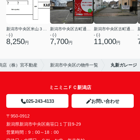
新潟市中央区米山３丁目
新潟市中央区古町通１２番町
新潟市中央区古町通１２番町
- (-)
- (-)
- (-)
- 
8,250
7,700
11,000
円
円
円
潟店（株）宮不動産
新潟市中央区の物件一覧
丸新ガレージ
ミニミニＦＣ新潟店
025-243-4133
お問い合わせ
〒950-0912
新潟県新潟市中央区南笹口１丁目9-29
営業時間：
9：00～18：00