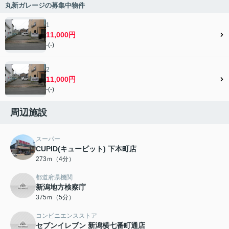
丸新ガレージの募集中物件
1
11,000円
-(-)
2
11,000円
-(-)
周辺施設
スーパー
CUPID(キューピット) 下本町店
273ｍ（4分）
都道府県機関
新潟地方検察庁
375ｍ（5分）
コンビニエンスストア
セブンイレブン 新潟横七番町通店