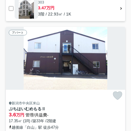
303
3.47万円
3階 / 22.93㎡ / 1K
アパート
新潟市中央区米山
ぷちはいむめもるⅡ
3.6
万円
管理/共益費-
17.35㎡ (1R) /築33年 /2階建
越後線「白山」駅 徒歩47分