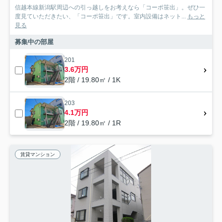
信越本線新潟駅周辺への引っ越しをお考えなら「コーポ笹出」。ぜひ一
度見ていただきたい、「コーポ笹出」です。室内設備はネット...
もっと
見る
募集中の部屋
201
3.6万円
2階 / 19.80㎡ / 1K
203
4.1万円
2階 / 19.80㎡ / 1R
賃貸マンション