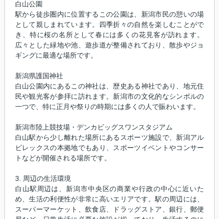
白山公園
駅から徒歩圏内に位置するこの公園は、新潟市民の憩いの場
として親しまれています。四季折々の自然を楽しむことがで
き、特に桜の名所として春には多くの花見客が訪れます。
広々とした緑地や池、遊歩道が整備されており、散歩やジョ
ギングに最適な場所です。
新潟県護国神社
白山公園内にあるこの神社は、歴史ある神社であり、地元住
民や観光客が参拝に訪れます。新潟市の文化的なシンボルの
一つで、特に正月や祭りの時期には多くの人で賑わいます。
新潟市陸上競技場・デンカビッグスワンスタジアム
白山駅から少し離れた場所にあるスポーツ施設で、新潟アル
ビレックスの本拠地でもあり、スポーツイベントやコンサー
トなどが開催される場所です。
3. 周辺の生活環境
白山駅周辺は、新潟市中央区の商業や行政の中心に近いた
め、生活の利便性が非常に高いエリアです。駅の周辺には、
スーパーマーケット、飲食店、ドラッグストア、銀行、郵便