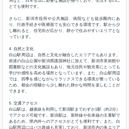
局など、日常生活に必要な施設が揃っており、生活するのに
とても便利です。
さらに、新潟市役所や公共施設、病院なども徒歩圏内にあ
り、行政手続きや医療面でも安心できる環境です。駅から少
し離れると、住宅街が広がり、静かで住みやすいエリアとな
っています。
4. 自然と文化
白山駅周辺は、自然と文化が融合したエリアでもあります。
前述の白山公園や新潟県護国神社に加えて、新潟市美術館や
図書館などの文化施設もあり、地元住民や観光客にとっても
学びや感性を高める場所となっています。また、白山駅周辺
では、四季を感じながらリラックスできる環境が整っている
ため、都会の喧騒から少し離れた静かな時間を楽しむことが
できます。
5. 交通アクセス
白山駅は、越後線を利用して新潟駅までわずか1駅（約2分）
でアクセス可能です。新潟駅は、新幹線や在来線の主要駅で
あるため、県内外へのアクセスがとても便利です。また、白
山駅周辺にはバス路線も充実しており、新潟市内の各エリア