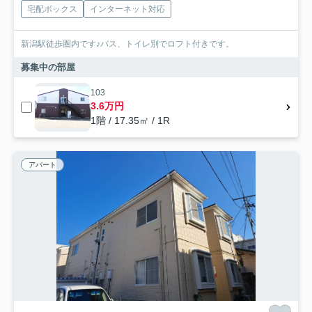
宅配ボックス
インターネット対応
新潟駅徒歩圏内です♪バス、トイレ別でロフト付きです。
募集中の部屋
103
3.6万円
1階 / 17.35㎡ / 1R
アパート