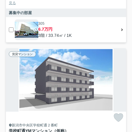
見る
募集中の部屋
305
6.7万円
3階 / 33.74㎡ / 1K
賃貸マンション
新潟市中央区学校町通２番町
学校町通YMマンション（仮称）