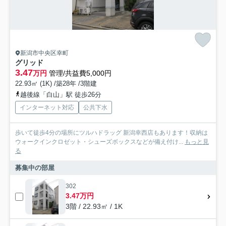
新潟市中央区幸町
グリッド
3.47
万円
管理/共益費5,000円
22.93㎡ (1K) /築28年 /3階建
越後線「白山」駅 徒歩26分
インターネット対応
公共下水
歩いて徒歩4分の場所にツルハドラッグ 新潟幸西店もあります！収納は
ウォークインクロゼット・シューズボックスなどが備え付け...
もっと見
る
募集中の部屋
302
3.47万円
3階 / 22.93㎡ / 1K