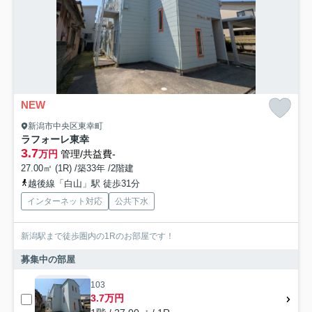
NEW
新潟市中央区東幸町
ラフォーレ東幸
3.7
万円
管理/共益費-
27.00㎡ (1R) /築33年 /2階建
越後線「白山」駅 徒歩31分
インターネット対応
公共下水
新潟駅まで徒歩圏内の1Rのお部屋です！
募集中の部屋
103
3.7万円