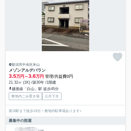
新潟市中央区米山
メゾンアルデバラン
3.5
3.6
万円～
万円
管理/共益費0円
21.32㎡ (1K) /築30年 /1階建
越後線「白山」駅 徒歩45分
敷地内ごみ置き場
公共下水
新潟駅まで徒歩18分！敷地内駐車場あります♪
募集中の部屋