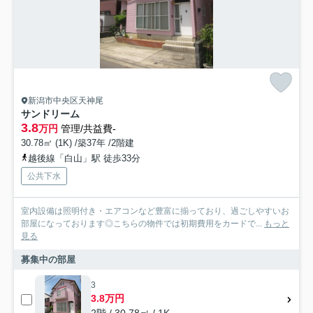
新潟市中央区天神尾
サンドリーム
3.8
万円
管理/共益費-
30.78㎡ (1K) /築37年 /2階建
越後線「白山」駅 徒歩33分
公共下水
室内設備は照明付き・エアコンなど豊富に揃っており、過ごしやすいお
部屋になっております◎こちらの物件では初期費用をカードで...
もっと
見る
募集中の部屋
3
3.8万円