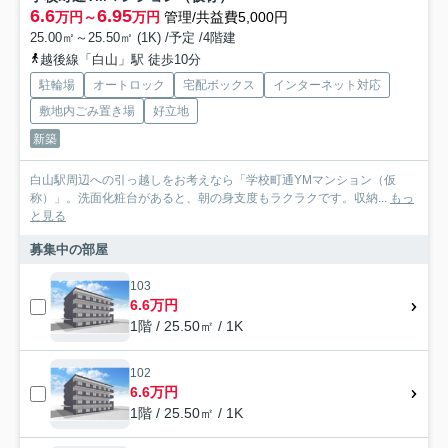
6.6
6.95
万円～
万円
管理/共益費5,000円
25.00㎡～25.50㎡ (1K) /予定 /4階建
越後線「白山」駅 徒歩10分
駐輪場
オートロック
宅配ボックス
インターネット対応
敷地内ごみ置き場
好立地
新築
白山駅周辺への引っ越しをお考えなら「学校町通YMマンション（仮
称）」。洗面化粧台があると、朝の身支度もラクラクです。収納...
もっ
と見る
募集中の部屋
103
6.6万円
1階 / 25.50㎡ / 1K
102
6.6万円
1階 / 25.50㎡ / 1K