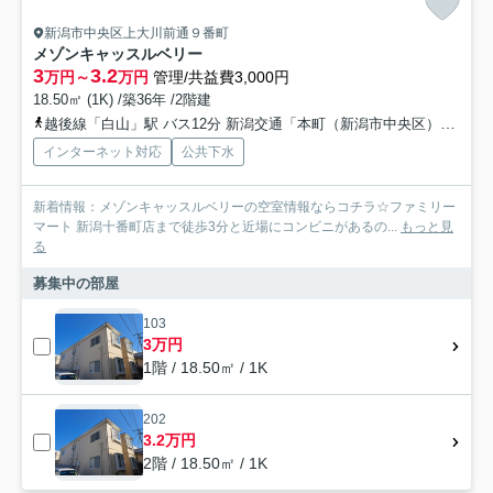
新潟市中央区上大川前通９番町
メゾンキャッスルベリー
3
3.2
万円～
万円
管理/共益費3,000円
18.50㎡ (1K) /築36年 /2階建
越後線「白山」駅 バス12分 新潟交通「本町（新潟市中央区）」 停歩7分
インターネット対応
公共下水
新着情報：メゾンキャッスルベリーの空室情報ならコチラ☆ファミリー
マート 新潟十番町店まで徒歩3分と近場にコンビニがあるの...
もっと見
る
募集中の部屋
103
3万円
1階 / 18.50㎡ / 1K
202
3.2万円
2階 / 18.50㎡ / 1K