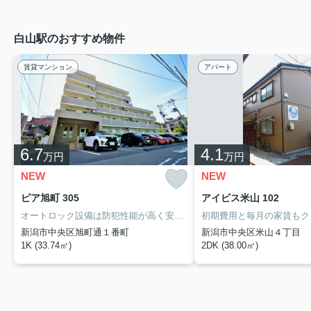
白山駅のおすすめ物件
賃貸マンション
アパート
6.7
4.1
万円
万円
NEW
NEW
ピア旭町 305
アイビス米山 102
オートロック設備は防犯性能が高く安心して生活ができます。室内設備は浴室乾燥機・洗面化粧台などが揃っているので、快適に過ごしやすいお部屋になります。ニーズが高い1Kのお部屋、一人暮らしをする方にもおすすめです。新潟市中央区での新生活を始めるなら、ミニミニＦＣ新潟店が住まい探しのお手伝いをいたします。ご要望やこだわりはmiya@miya-niigata.comよりお待ちしております。
新潟市中央区旭町通１番町
新潟市中央区米山４丁目
1K (33.74㎡)
2DK (38.00㎡)