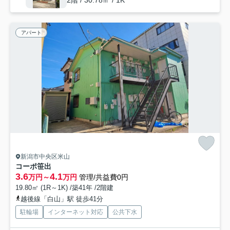
2階 / 30.78㎡ / 1K
アパート
新潟市中央区米山
コーポ笹出
3.6
4.1
万円～
万円
管理/共益費0円
19.80㎡ (1R～1K) /築41年 /2階建
越後線「白山」駅 徒歩41分
駐輪場
インターネット対応
公共下水