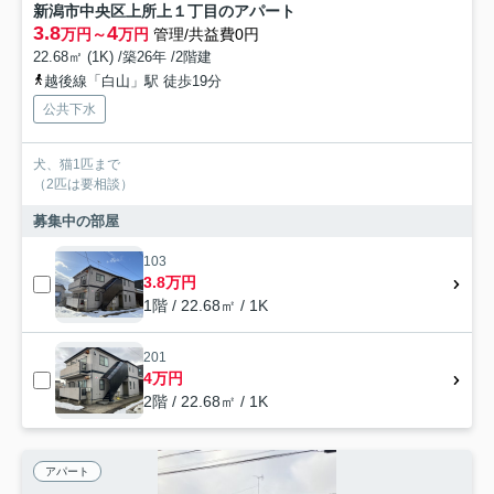
新潟市中央区上所上１丁目のアパート
3.8
4
万円～
万円
管理/共益費0円
22.68㎡ (1K) /築26年 /2階建
越後線「白山」駅 徒歩19分
公共下水
犬、猫1匹まで
（2匹は要相談）
募集中の部屋
103
3.8万円
1階 / 22.68㎡ / 1K
201
4万円
2階 / 22.68㎡ / 1K
アパート