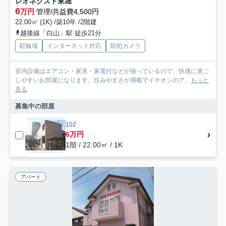
レオネクスト東堀
6
万円
管理/共益費4,500円
22.00㎡ (1K) /築10年 /2階建
越後線「白山」駅 徒歩21分
駐輪場
インターネット対応
防犯カメラ
室内設備はエアコン・家具・家電付などが揃っているので、快適に過ご
しやすいお部屋になります。住みやすさが満載でイチオシのア...
もっと
見る
募集中の部屋
102
6万円
1階 / 22.00㎡ / 1K
アパート