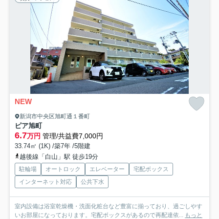
NEW
新潟市中央区旭町通１番町
ピア旭町
6.7
万円
管理/共益費7,000円
33.74㎡ (1K) /築7年 /5階建
越後線「白山」駅 徒歩19分
駐輪場
オートロック
エレベーター
宅配ボックス
インターネット対応
公共下水
室内設備は浴室乾燥機・洗面化粧台など豊富に揃っており、過ごしやす
いお部屋になっております。宅配ボックスがあるので再配達依...
もっと