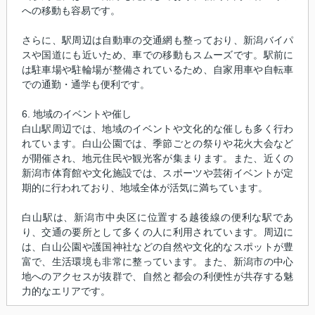
への移動も容易です。
さらに、駅周辺は自動車の交通網も整っており、新潟バイパ
スや国道にも近いため、車での移動もスムーズです。駅前に
は駐車場や駐輪場が整備されているため、自家用車や自転車
での通勤・通学も便利です。
6. 地域のイベントや催し
白山駅周辺では、地域のイベントや文化的な催しも多く行わ
れています。白山公園では、季節ごとの祭りや花火大会など
が開催され、地元住民や観光客が集まります。また、近くの
新潟市体育館や文化施設では、スポーツや芸術イベントが定
期的に行われており、地域全体が活気に満ちています。
白山駅は、新潟市中央区に位置する越後線の便利な駅であ
り、交通の要所として多くの人に利用されています。周辺に
は、白山公園や護国神社などの自然や文化的なスポットが豊
富で、生活環境も非常に整っています。また、新潟市の中心
地へのアクセスが抜群で、自然と都会の利便性が共存する魅
力的なエリアです。