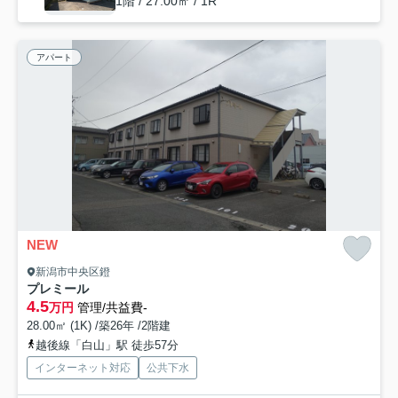
1階 / 27.00㎡ / 1R
アパート
NEW
新潟市中央区鐙
プレミール
4.5
万円
管理/共益費-
28.00㎡ (1K) /築26年 /2階建
越後線「白山」駅 徒歩57分
インターネット対応
公共下水