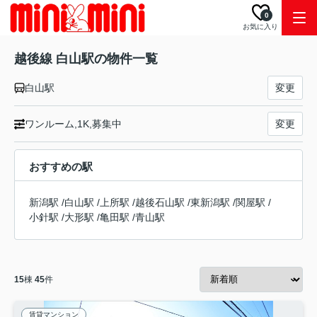
0
お気に入り
越後線 白山駅の物件一覧
白山駅
変更
ワンルーム,1K,募集中
変更
おすすめの駅
新潟駅
/
白山駅
/
上所駅
/
越後石山駅
/
東新潟駅
/
関屋駅
/
小針駅
/
大形駅
/
亀田駅
/
青山駅
15
棟
45
件
賃貸マンション