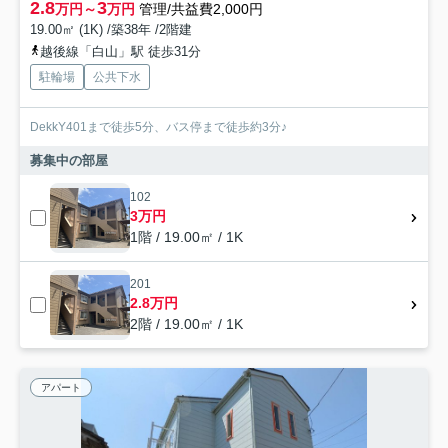
2.8
3
万円～
万円
管理/共益費2,000円
19.00㎡ (1K) /築38年 /2階建
越後線「白山」駅 徒歩31分
駐輪場
公共下水
DekkY401まで徒歩5分、バス停まで徒歩約3分♪
募集中の部屋
102
3万円
1階 / 19.00㎡ / 1K
201
2.8万円
2階 / 19.00㎡ / 1K
アパート