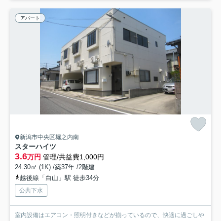
アパート
新潟市中央区堀之内南
スターハイツ
3.6
万円
管理/共益費1,000円
24.30㎡ (1K) /築37年 /2階建
越後線「白山」駅 徒歩34分
公共下水
室内設備はエアコン・照明付きなどが揃っているので、快適に過ごしや