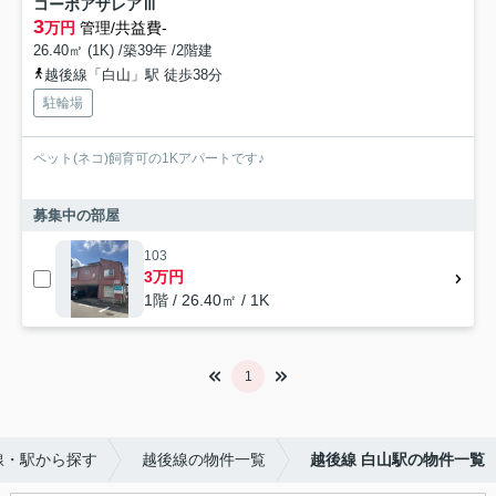
コーポアザレアⅢ
3
万円
管理/共益費-
26.40㎡ (1K) /築39年 /2階建
越後線「白山」駅 徒歩38分
駐輪場
ペット(ネコ)飼育可の1Kアパートです♪
募集中の部屋
103
3万円
1階 / 26.40㎡ / 1K
1
線・駅から探す
越後線の物件一覧
越後線 白山駅の物件一覧