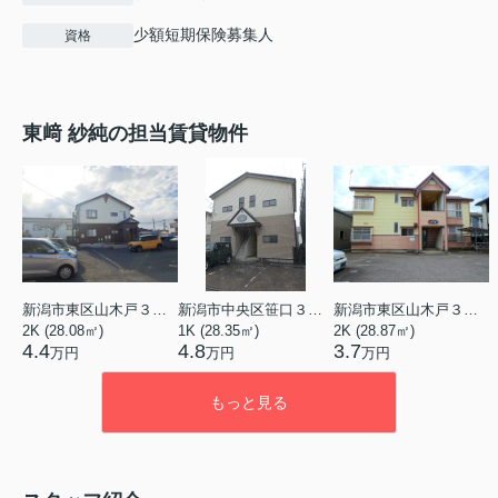
少額短期保険募集人
資格
東﨑 紗純の担当賃貸物件
新潟市東区山木戸３丁目
新潟市中央区笹口３丁目
新潟市東区山木戸３丁目
2K (28.08㎡)
1K (28.35㎡)
2K (28.87㎡)
4.4
4.8
3.7
万円
万円
万円
もっと見る