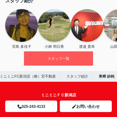
スタッフ紹介
宮島 多佳子
小林 明日香
渡邉 貴幸
山田
スタッフ一覧
ミニミニFC新潟店（株）宮不動産
スタッフ紹介
東﨑 紗純
ミニミニＦＣ新潟店
025-243-4133
お問い合わせ