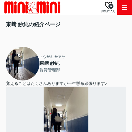
0
お気に入り
東﨑 紗純の紹介ページ
トウザキ サアヤ
東﨑 紗純
賃貸管理部
覚えることはたくさんありますが一生懸命頑張ります♪