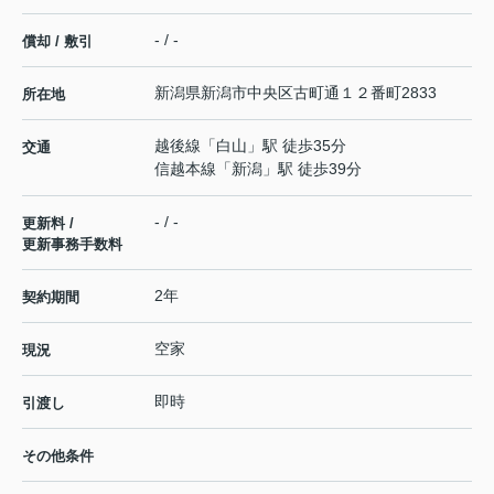
- / -
償却 / 敷引
新潟県
新潟市中央区
古町通１２番町
2833
所在地
越後線
「
白山
」駅 徒歩35分
交通
信越本線
「
新潟
」駅 徒歩39分
- / -
更新料 /
更新事務手数料
2年
契約期間
空家
現況
即時
引渡し
その他条件