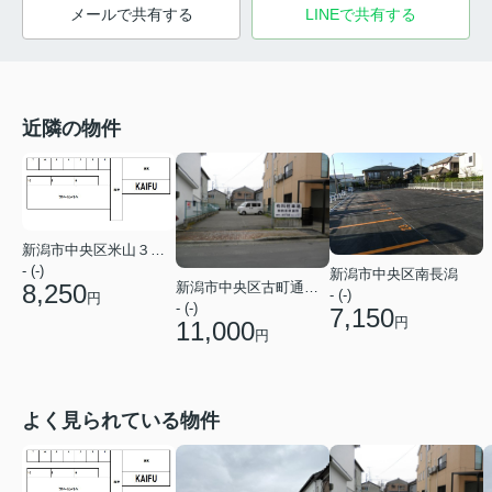
メールで共有する
LINEで共有する
近隣の物件
新潟市中央区米山３丁目
- (-)
新潟市中央区南長潟
8,250
新潟市中央区古町通１２番町
- (-)
円
- (-)
7,150
円
11,000
円
よく見られている物件