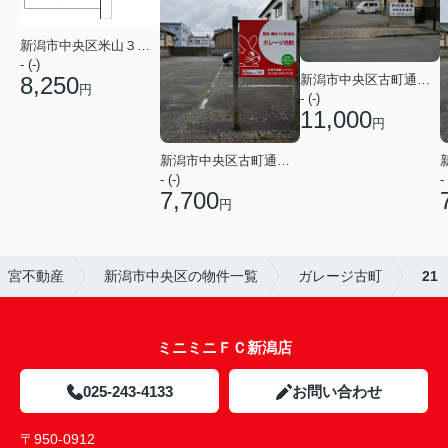
新潟市中央区米山３丁目
- (-)
8,250
新潟市中央区古町通１２番町
円
- (-)
11,000
円
新潟市中央区古町通１２番町
- (-)
- 
7,700
円
）宮不動産
新潟市中央区の物件一覧
ガレージ古町
21
ミニミニＦＣ新潟店
025-243-4133
お問い合わせ
〒950-0912