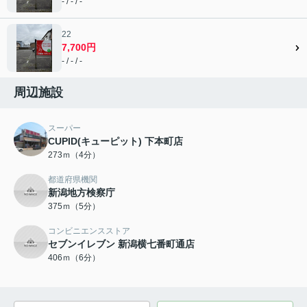
- / - / -
22
7,700円
- / - / -
周辺施設
スーパー
CUPID(キューピット) 下本町店
273ｍ（4分）
都道府県機関
新潟地方検察庁
375ｍ（5分）
コンビニエンスストア
セブンイレブン 新潟横七番町通店
406ｍ（6分）