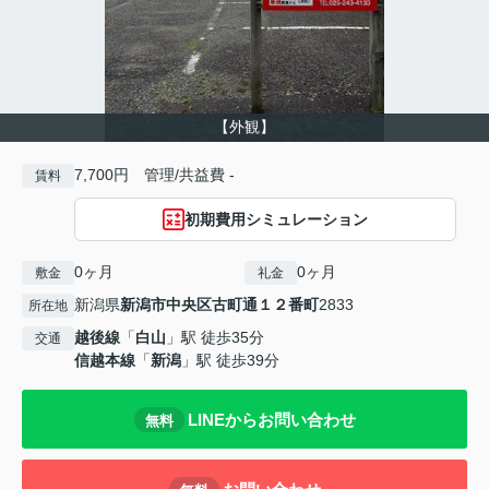
【外観】
7,700円 管理/共益費 -
賃料
初期費用シミュレーション
0ヶ月
0ヶ月
敷金
礼金
新潟県
新潟市中央区
古町通１２番町
2833
所在地
越後線
「
白山
」駅 徒歩35分
交通
信越本線
「
新潟
」駅 徒歩39分
LINEからお問い合わせ
無料