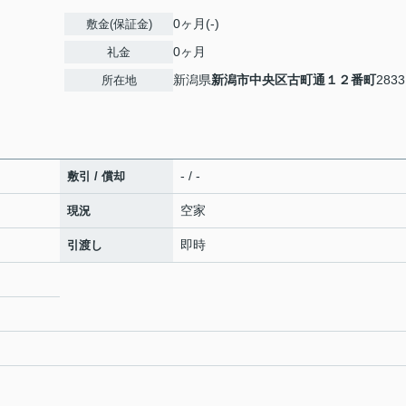
0ヶ月(-)
敷金(保証金)
0ヶ月
礼金
新潟県
新潟市中央区
古町通１２番町
2833
所在地
- / -
敷引 / 償却
空家
現況
即時
引渡し