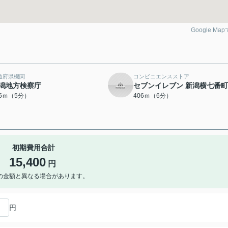
Google Ma
道府県機関
コンビニエンスストア
潟地方検察庁
セブンイレブン 新潟横七番
75ｍ（5分）
406ｍ（6分）
初期費用合計
15,400
円
の金額と異なる場合があります。
円