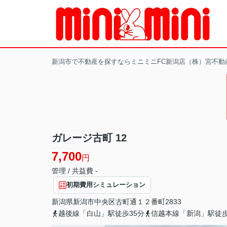
新潟市で不動産を探すならミニミニFC新潟店（株）宮不動
ガレージ古町 12
7,700
円
管理 / 共益費 -
初期費用シミュレーション
新潟県
新潟市中央区
古町通１２番町
2833
越後線「白山」駅徒歩35分
信越本線「新潟」駅徒歩