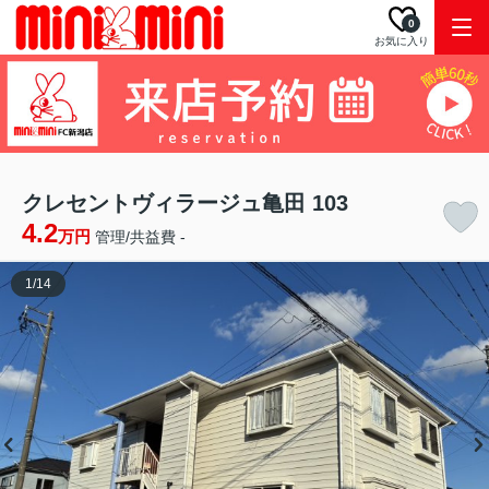
0
お気に入り
クレセントヴィラージュ亀田 103
4.2
万円
管理/共益費 -
1
/
14