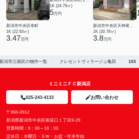
1K (24.79㎡)
4
5
万円
新潟市中央区幸町
新潟市中央区天神尾２丁目
1K (22.93㎡)
1K (30.78㎡)
3.47
3.8
万円
万円
新潟市江南区の物件一覧
クレセントヴィラージュ亀田
103
ミニミニＦＣ新潟店
025-243-4133
お問い合わせ
〒950-0912
新潟県新潟市中央区南笹口１丁目9-29
営業時間：
9：00～18：00
定休日：
水曜日・ＧＷ・お盆・年末年始