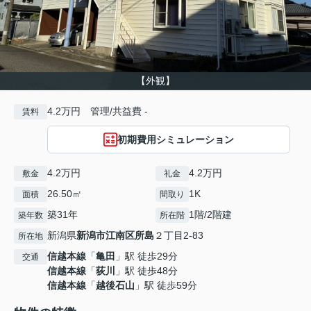
【外観】
4.2万円 管理/共益費 -
賃料
初期費用シミュレーション
4.2万円
4.2万円
敷金
礼金
26.50㎡
1K
面積
間取り
築31年
1階/2階建
築年数
所在階
新潟県
新潟市江南区
所島
２丁目2-83
所在地
信越本線
「
亀田
」駅 徒歩29分
交通
信越本線
「
荻川
」駅 徒歩48分
信越本線
「
越後石山
」駅 徒歩59分