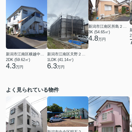
新潟市江南区所島２丁目
3K (54.65㎡)
2
4.8
万円
新潟市江南区横越中央２丁目
新潟市江南区天野２丁目
2DK (59.62㎡)
1LDK (41.14㎡)
4.3
6.3
万円
万円
よく見られている物件
新潟市中央区明石２丁目