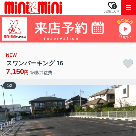
0
お気に入り
NEW
スワンパーキング 16
7,150
円
管理/共益費 -
1
/
2