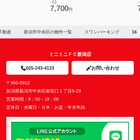
- (-)
- 
7,700
円
不動産
新潟市中央区の物件一覧
スワンパーキング
16
ミニミニＦＣ新潟店
025-243-4133
お問い合わせ
〒950-0912
新潟県新潟市中央区南笹口１丁目9-29
営業時間：
9：00～18：00
定休日：
水曜日・ＧＷ・お盆・年末年始