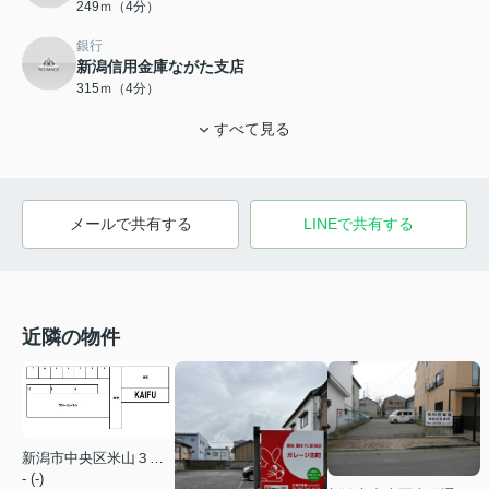
249ｍ（4分）
銀行
新潟信用金庫ながた支店
315ｍ（4分）
すべて見る
メールで共有する
LINEで共有する
近隣の物件
新潟市中央区米山３丁目
- (-)