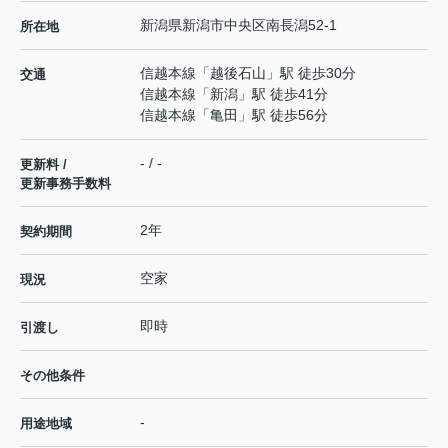
新潟県
新潟市中央区
南長潟
52-1
所在地
信越本線
「
越後石山
」駅 徒歩30分
交通
信越本線
「
新潟
」駅 徒歩41分
信越本線
「
亀田
」駅 徒歩56分
- / -
更新料 /
更新事務手数料
2年
契約期間
空家
現況
即時
引渡し
その他条件
-
用途地域