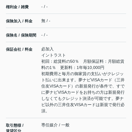
- / -
権利金 / 雑費
無 / -
保険加入 / 料金
- / -
保険名 / 保険期間
必加入
保証会社 / 料金
イントラスト
初回：総賃料の50％ 月額保証料：月額総賃
料の1％ 更新料：1年毎10,000円
初期費用と毎月の御家賃の支払いがクレジッ
ト払いに出来ます。夢ナビVISAカード（三井
住友VISAカード）の新規発行が条件で、すで
に夢ナビVISAカードをお持ちの方は新規発行
しなくてもクレジット決済が可能です。夢ナ
ビ以外の三井住友VISAカードは新規で発行必
須。
専任媒介 / 一般
取引態様 /
賃貸区分