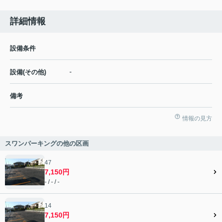
詳細情報
設備条件
-
設備(その他)
備考
情報の見方
スワンパーキングの他の区画
47
7,150円
- / - / -
14
7,150円