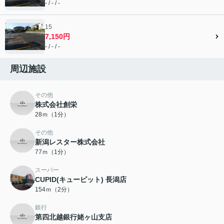
- / - / -
15
7,150円
- / - / -
周辺施設
その他
株式会社創栄
28ｍ（1分）
その他
新潟レスター株式会社
77ｍ（1分）
スーパー
CUPID(キューピット) 長潟店
154ｍ（2分）
銀行
第四北越銀行姥ヶ山支店