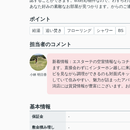
認することができます。BS対応物件なので、わずらわ
あなた好みの素敵なお部屋が見つかります。
からのご
ポイント
給湯
追い焚き
フローリング
シャワー
BS
担当者のコメント
新着情報：エスターテの空室情報ならコチ
ます。直接会わずにインターホン越しに来
ビを見ながら調理ができるのも対面式キッ
小林 明日香
していて住みやすい、魅力が詰まったアパ
潟店には賃貸情報が豊富にございます。お問い合わせは
基本情報
-
保証金
敷金積み増し
-