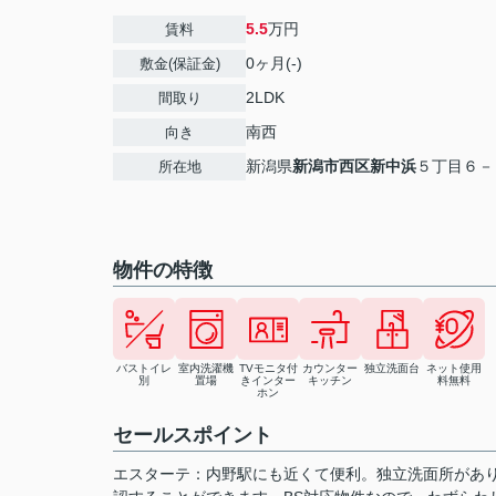
5.5
万円
賃料
0ヶ月(-)
敷金(保証金)
2LDK
間取り
南西
向き
新潟県
新潟市西区
新中浜
５丁目６－
所在地
物件の特徴
バストイレ
室内洗濯機
TVモニタ付
カウンター
独立洗面台
ネット使用
別
置場
きインター
キッチン
料無料
ホン
セールスポイント
エスターテ：内野駅にも近くて便利。独立洗面所があり