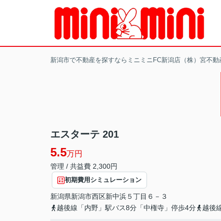
新潟市で不動産を探すならミニミニFC新潟店（株）宮不動
エスターテ 201
5.5
万円
管理 / 共益費 2,300円
初期費用シミュレーション
新潟県
新潟市西区
新中浜
５丁目６－３
越後線「内野」駅バス8分「中権寺」停歩4分
越後