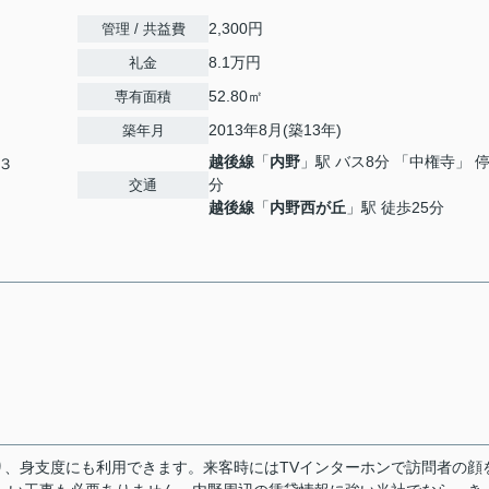
2,300円
管理 / 共益費
8.1万円
礼金
52.80㎡
専有面積
2013年8月(築13年)
築年月
越後線
「
内野
」駅 バス8分 「中権寺」 停
３
分
交通
越後線
「
内野西が丘
」駅 徒歩25分
、身支度にも利用できます。来客時にはTVインターホンで訪問者の顔