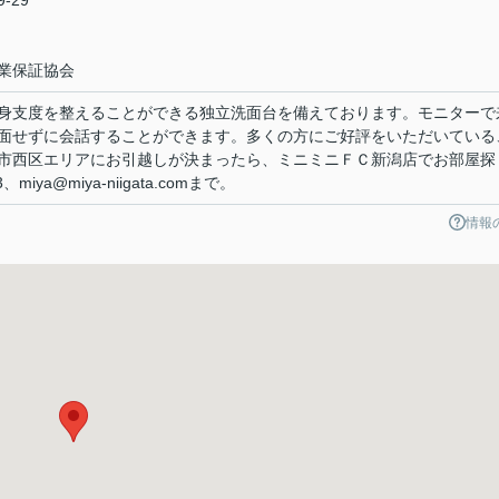
-29
業保証協会
身支度を整えることができる独立洗面台を備えております。モニターで
面せずに会話することができます。多くの方にご好評をいただいている
市西区エリアにお引越しが決まったら、ミニミニＦＣ新潟店でお部屋探
iya@miya-niigata.comまで。
情報