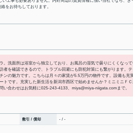
しい工事も必要ありません。内野周辺の賃貸情報に強い当社でなら、き
連絡をお待ちしております。
ラ。洗面所は浴室から独立しており、お風呂の湿気で曇りにくくなって
訪者を確認できるので、トラブル回避にも防犯対策にも繋がります。テ
チンの魅力です。こちらは月々の家賃が5.5万円の物件です。設備も充
ートです。充実した新生活を新潟市西区で始めませんか？ミニミニＦＣ
お気軽に025-243-4133、miya@miya-niigata.comまで。
- / -
敷引 / 償却