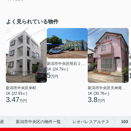
よく見られている物件
新潟市中央区明石２丁目
1K (24.79㎡)
4
5
万円
新潟市中央区幸町
新潟市中央区天神尾２丁目
1K (22.93㎡)
1K (30.78㎡)
3.47
3.8
万円
万円
動産
新潟市中央区の物件一覧
レオパレスアルテス
103