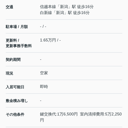
信越本線
「
新潟
」駅 徒歩16分
交通
白新線
「
新潟
」駅 徒歩16分
- / -
駐車場 / 月額
1.65万円 / -
更新料 /
更新事務手数料
-
契約期間
空家
現況
即時
入居可能日
-
敷金積み増し
鍵交換代:1万6,500円 室内清掃費用:5万2,250
その他条件
円