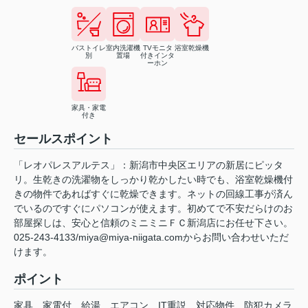
バストイレ
室内洗濯機
TVモニタ
浴室乾燥機
別
置場
付きインタ
ーホン
家具・家電
付き
セールスポイント
「レオパレスアルテス」：新潟市中央区エリアの新居にピッタ
リ。生乾きの洗濯物をしっかり乾かしたい時でも、浴室乾燥機付
きの物件であればすぐに乾燥できます。ネットの回線工事が済ん
でいるのですぐにパソコンが使えます。初めてで不安だらけのお
部屋探しは、安心と信頼のミニミニＦＣ新潟店にお任せ下さい。
025-243-4133/miya@miya-niigata.comからお問い合わせいただ
けます。
ポイント
家具
家電付
給湯
エアコン
IT重説
対応物件
防犯カメラ