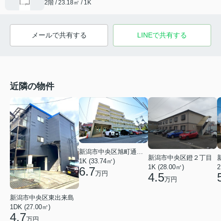
2階 / 23.18㎡ / 1K
メールで共有する
LINEで共有する
近隣の物件
新潟市中央区旭町通１番町
新潟市中央区鐙２丁目
1K (33.74㎡)
1K (28.00㎡)
2
6.7
万円
4.5
万円
新潟市中央区東出来島
1DK (27.00㎡)
4.7
万円