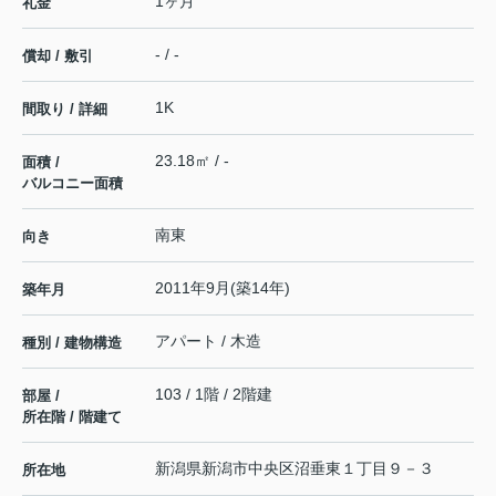
1ヶ月
礼金
- / -
償却 / 敷引
1K
間取り / 詳細
23.18㎡ / -
面積 /
バルコニー面積
南東
向き
2011年9月(築14年)
築年月
アパート / 木造
種別 / 建物構造
103 / 1階 / 2階建
部屋 /
所在階 / 階建て
新潟県
新潟市中央区
沼垂東
１丁目９－３
所在地