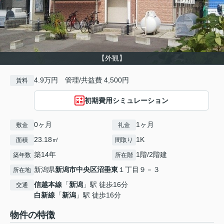
【外観】
4.9万円 管理/共益費 4,500円
賃料
初期費用シミュレーション
0ヶ月
1ヶ月
敷金
礼金
23.18㎡
1K
面積
間取り
築14年
1階/2階建
築年数
所在階
新潟県
新潟市中央区
沼垂東
１丁目９－３
所在地
信越本線
「
新潟
」駅 徒歩16分
交通
白新線
「
新潟
」駅 徒歩16分
物件の特徴