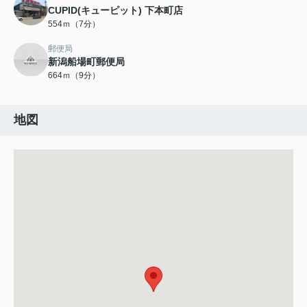
CUPID(キューピット) 下本町店
554ｍ（7分）
郵便局
新潟船場町郵便局
664ｍ（9分）
地図