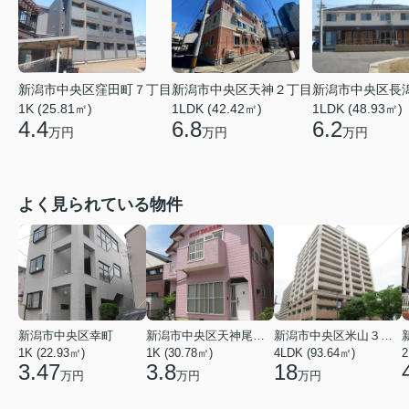
新潟市中央区窪田町７丁目
新潟市中央区天神２丁目
新潟市中央区長
1K (25.81㎡)
1LDK (42.42㎡)
1LDK (48.93㎡)
4.4
6.8
6.2
万円
万円
万円
よく見られている物件
新潟市中央区幸町
新潟市中央区天神尾２丁目
新潟市中央区米山３丁目
1K (22.93㎡)
1K (30.78㎡)
4LDK (93.64㎡)
2
3.47
3.8
18
万円
万円
万円