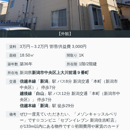
【外観】
3万円～3.2万円 管理/共益費 3,000円
賃料
18.50㎡
1K
面積
間取り
築36年
1階/2階建
築年数
所在階
新潟県
新潟市中央区
上大川前通９番町
所在地
信越本線
「
新潟
」駅 バス8分 新潟交通「本町（新潟市
交通
中央区）」 停歩7分
越後線
「
白山
」駅 バス12分 新潟交通「本町（新潟市中
央区）」 停歩7分
信越本線
「
新潟
」駅 徒歩29分
ぜひ一度見ていただきたい、「メゾンキャッスルベリ
備考
ー」です☆コンビニ「セブンイレブン 新潟住吉町店」
が133m以内にある物件です☆初期費用や家賃のカード