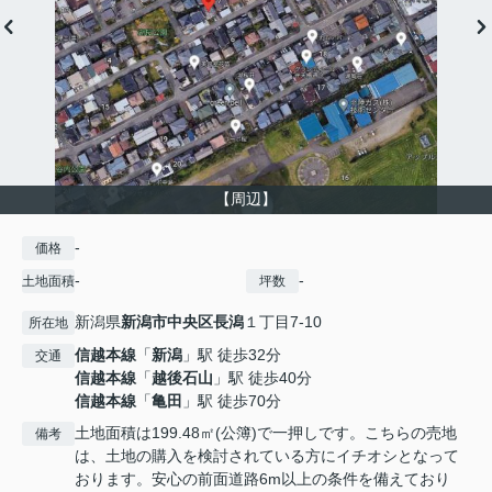
【周辺】
-
価格
-
-
土地面積
坪数
新潟県
新潟市中央区
長潟
１丁目7-10
所在地
信越本線
「
新潟
」駅 徒歩32分
交通
信越本線
「
越後石山
」駅 徒歩40分
信越本線
「
亀田
」駅 徒歩70分
土地面積は199.48㎡(公簿)で一押しです。こちらの売地
備考
は、土地の購入を検討されている方にイチオシとなって
おります。安心の前面道路6m以上の条件を備えており