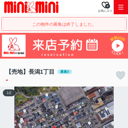
0
お気に入り
この物件の募集は終了しました。
【売地】長潟1丁目
募集0
-
1
/
2