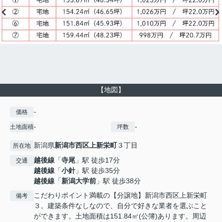
【地図】
-
価格
-
-
土地面積
坪数
新潟県
新潟市西区
上新栄町
３丁目
所在地
越後線
「
寺尾
」駅 徒歩17分
交通
越後線
「
小針
」駅 徒歩35分
越後線
「
新潟大学前
」駅 徒歩38分
こだわりポイント満載の【分譲地】新潟市西区上新栄町
備考
３。建築条件なしなので、自分で好きな業者を選ぶこと
ができます。土地面積は151.84㎡(公簿)あります。周辺