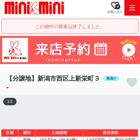
0
お気に入り
この物件の募集は終了しました。
【分譲地】新潟市西区上新栄町３
募集0
-
1
/
2