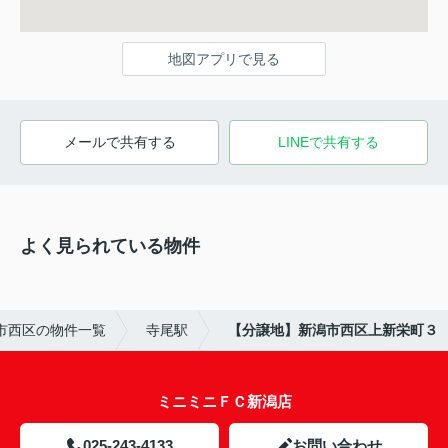
地図アプリで見る
メールで共有する
LINEで共有する
よく見られている物件
市西区の物件一覧
寺尾駅
【分譲地】新潟市西区上新栄町３
ミニミニＦＣ新潟店
025-243-4133
お問い合わせ