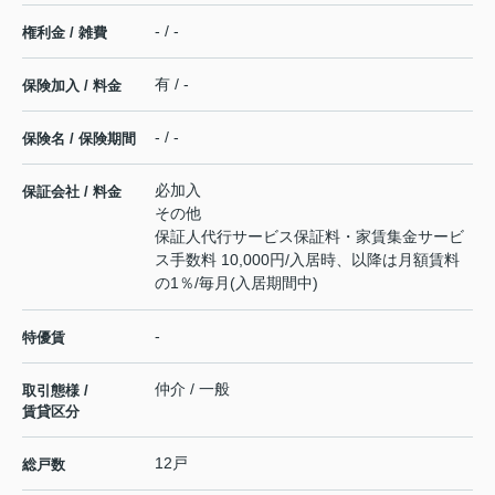
- / -
権利金 / 雑費
有 / -
保険加入 / 料金
- / -
保険名 / 保険期間
必加入
保証会社 / 料金
その他
保証人代行サービス保証料・家賃集金サービ
ス手数料 10,000円/入居時、以降は月額賃料
の1％/毎月(入居期間中)
-
特優賃
仲介 / 一般
取引態様 /
賃貸区分
12戸
総戸数