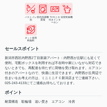
バストイレ
室内洗濯機
TVモニタ
浴室乾燥機
別
置場
付きインタ
ーホン
ネット使用
料無料
セールスポイント
新潟市西区内野西2丁目新築アパート：内野西が丘駅にも近くて
便利。宅配ボックスを利用すれば不在時や家にいながら対応でき
ないときでも、再配達を待たずに荷物を受け取れます。エアコン
付きのアパートなので、快適に生活できます。内野西が丘周辺で
住まいをお考えの方は、ミニミニＦＣ新潟店までご連絡下さい。
025-243-4133にてご連絡お待ちしております。
ポイント
耐震構造
駐輪場
追い焚き
エアコン
冷房