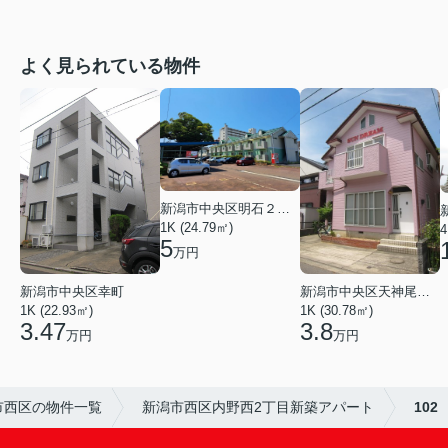
よく見られている物件
新潟市中央区明石２丁目
1K (24.79㎡)
4
5
万円
新潟市中央区幸町
新潟市中央区天神尾２丁目
1K (22.93㎡)
1K (30.78㎡)
3.47
3.8
万円
万円
市西区の物件一覧
新潟市西区内野西2丁目新築アパート
102