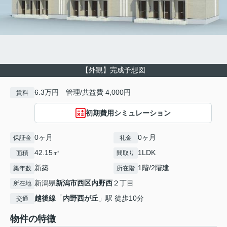
【外観】完成予想図
6.3万円 管理/共益費 4,000円
賃料
初期費用シミュレーション
0ヶ月
0ヶ月
保証金
礼金
42.15㎡
1LDK
面積
間取り
新築
1階/2階建
築年数
所在階
新潟県
新潟市西区
内野西
２丁目
所在地
越後線
「
内野西が丘
」駅 徒歩10分
交通
物件の特徴