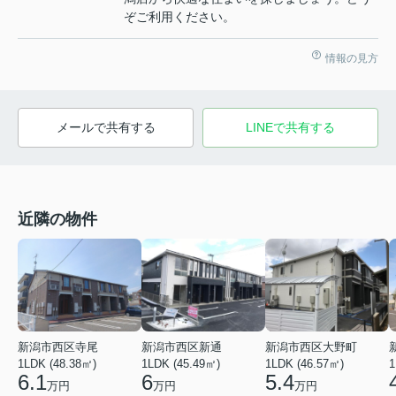
ぞご利用ください。
情報の見方
メールで共有する
LINEで共有する
近隣の物件
新潟市西区寺尾
新潟市西区新通
新潟市西区大野町
1LDK (48.38㎡)
1LDK (45.49㎡)
1LDK (46.57㎡)
1
6.1
6
5.4
万円
万円
万円