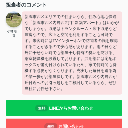
担当者のコメント
新潟市西区エリアでの住まいなら、住み心地も快適
な「新潟市西区内野西2丁目新築アパート」はいかが
でしょうか。収納はトランクルーム・床下収納など
小林 明日
豊富なので、広々と空間を利用することも可能で
香
す。来客時にはTVインターホンで訪問者の顔を確認
することがきるので安心感があります。雨の日など
外に干せない時でも部屋干し特有の臭いを防げる、
浴室乾燥機を設置しております。共用部には宅配ボ
ックスが備え付けられているため、家で何時間も待
機する必要がなくなります。充実した毎日を送る為
の第一歩がお部屋探しです。新潟市西区や内野西が
丘付近へのお引っ越しをご検討しているなら、ぜひ
当社にお任せ下さい。
LINEからお問い合わせ
無料
お問い合わせ
無料