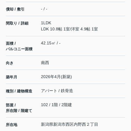
- / -
償却 / 敷引
1LDK
間取り / 詳細
LDK 10.8帖 1室
/
洋室 4.9帖 1室
42.15㎡ / -
面積 /
バルコニー面積
南西
向き
2026年4月(新築)
築年月
アパート / 鉄骨造
種別 / 建物構造
102 / 1階 / 2階建
部屋 /
所在階 / 階建て
新潟県
新潟市西区
内野西
２丁目
所在地