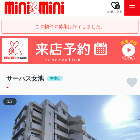
0
お気に入り
この物件の募集は終了しました。
サーパス女池
空室0
-
1
/
2