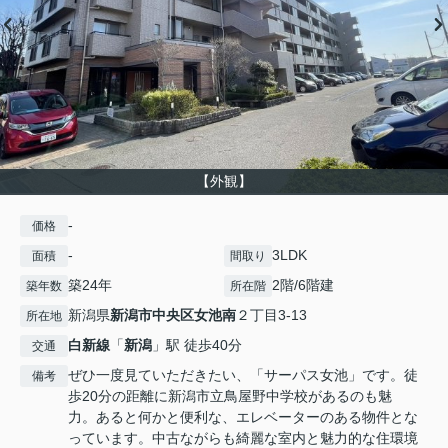
【外観】
-
価格
-
3LDK
面積
間取り
築24年
2階/6階建
築年数
所在階
新潟県
新潟市中央区
女池南
２丁目3-13
所在地
白新線
「
新潟
」駅 徒歩40分
交通
ぜひ一度見ていただきたい、「サーパス女池」です。徒
備考
歩20分の距離に新潟市立鳥屋野中学校があるのも魅
力。あると何かと便利な、エレベーターのある物件とな
っています。中古ながらも綺麗な室内と魅力的な住環境