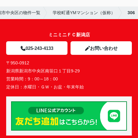
潟市中央区の物件一覧
学校町通YMマンション（仮称）
306
ミニミニＦＣ新潟店
025-243-4133
お問い合わせ
〒950-0912
新潟県新潟市中央区南笹口１丁目9-29
営業時間：
9：00～18：00
定休日：
水曜日・ＧＷ・お盆・年末年始