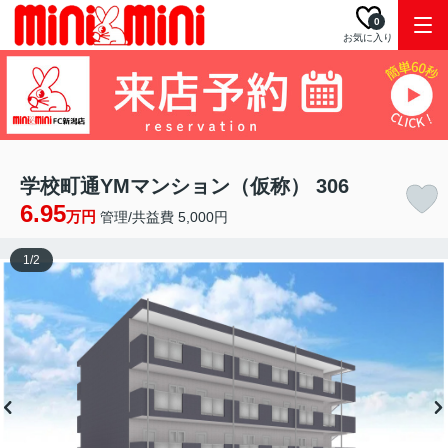
0
お気に入り
学校町通YMマンション（仮称） 306
6.95
万円
管理/共益費 5,000円
1
/
2