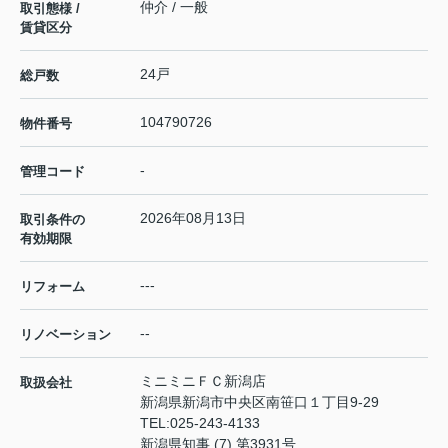
仲介 / 一般
取引態様 /
賃貸区分
24戸
総戸数
104790726
物件番号
-
管理コード
2026年08月13日
取引条件の
有効期限
---
リフォーム
--
リノベーション
ミニミニＦＣ新潟店
取扱会社
新潟県新潟市中央区南笹口１丁目9-29
TEL:
025-243-4133
新潟県知事 (7) 第3931号