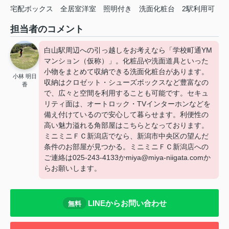
宅配ボックス
全居室洋室
照明付き
洗面化粧台
2駅利用可
担当者のコメント
白山駅周辺への引っ越しをお考えなら「学校町通YM
マンション（仮称）」。化粧品や洗面道具といった
小物をまとめて収納できる洗面化粧台があります。
小林 明日
収納はクロゼット・シューズボックスなど豊富なの
香
で、広々と空間を利用することも可能です。セキュ
リティ面は、オートロック・TVインターホンなどを
備え付けているので安心して暮らせます。利便性の
高い魅力溢れる角部屋はこちらとなっております。
ミニミニＦＣ新潟店でなら、新潟市中央区の望んだ
条件のお部屋が見つかる。ミニミニＦＣ新潟店への
ご連絡は025-243-4133かmiya@miya-niigata.comか
らお願いします。
LINEからお問い合わせ
無料