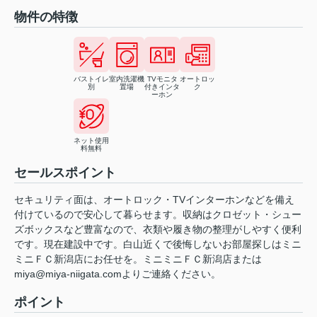
物件の特徴
バストイレ
室内洗濯機
TVモニタ
オートロッ
別
置場
付きインタ
ク
ーホン
ネット使用
料無料
セールスポイント
セキュリティ面は、オートロック・TVインターホンなどを備え
付けているので安心して暮らせます。収納はクロゼット・シュー
ズボックスなど豊富なので、衣類や履き物の整理がしやすく便利
です。現在建設中です。白山近くで後悔しないお部屋探しはミニ
ミニＦＣ新潟店にお任せを。ミニミニＦＣ新潟店または
miya@miya-niigata.comよりご連絡ください。
ポイント