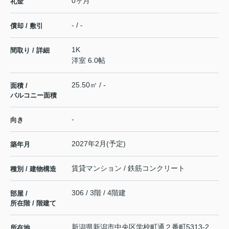
0ヶ月
礼金
- / -
償却 / 敷引
1K
間取り / 詳細
洋室 6.0帖
25.50㎡ / -
面積 /
バルコニー面積
-
向き
2027年2月(予定)
築年月
賃貸マンション / 鉄筋コンクリート
種別 / 建物構造
306 / 3階 / 4階建
部屋 /
所在階 / 階建て
新潟県
新潟市中央区
学校町通２番町
5313-2
所在地