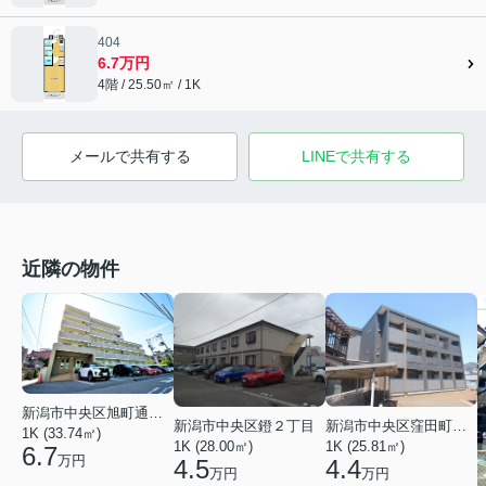
404
6.7万円
4階 / 25.50㎡ / 1K
メールで共有する
LINEで共有する
近隣の物件
新潟市中央区旭町通１番町
新潟市中央区鐙２丁目
新潟市中央区窪田町７丁目
1K (33.74㎡)
1K (28.00㎡)
1K (25.81㎡)
6.7
万円
4.5
4.4
万円
万円