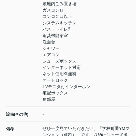
敷地内ごみ置き場
ガスコンロ
コンロ２口以上
システムキッチン
バス・トイレ別
追焚機能浴室
洗面台
シャワー
エアコン
シューズボックス
インターネット対応
ネット使用料無料
オートロック
TVモニタ付インターホン
宅配ボックス
角部屋
-
設備(その他)
ぜひ一度見ていただきたい、「学校町通YMマ
備考
ンション（仮称）」です。収納はシューズボ