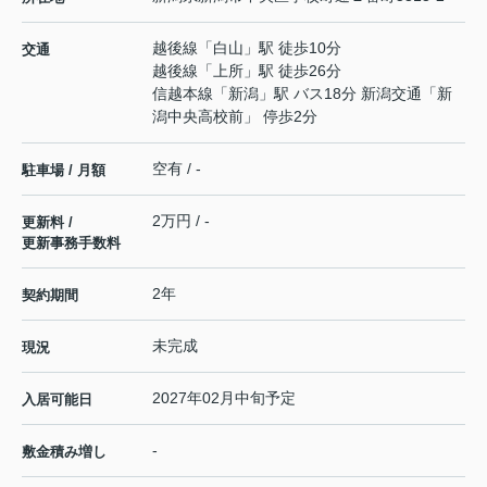
越後線
「
白山
」駅 徒歩10分
交通
越後線
「
上所
」駅 徒歩26分
信越本線
「
新潟
」駅 バス18分 新潟交通「新
潟中央高校前」 停歩2分
空有 / -
駐車場 / 月額
2万円 / -
更新料 /
更新事務手数料
2年
契約期間
未完成
現況
2027年02月中旬予定
入居可能日
-
敷金積み増し