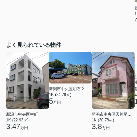
1
よく見られている物件
新潟市中央区明石２丁目
1K (24.79㎡)
4
5
万円
新潟市中央区幸町
新潟市中央区天神尾２丁目
1K (22.93㎡)
1K (30.78㎡)
3.47
3.8
万円
万円