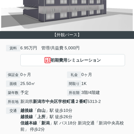
【外観パース】
6.95万円 管理/共益費 5,000円
賃料
初期費用シミュレーション
0ヶ月
0ヶ月
保証金
礼金
25.50㎡
1K
面積
間取り
予定
3階/4階建
築年数
所在階
新潟県
新潟市中央区
学校町通２番町
5313-2
所在地
越後線
「
白山
」駅 徒歩10分
交通
越後線
「
上所
」駅 徒歩26分
信越本線
「
新潟
」駅 バス18分 新潟交通「新潟中央高校
前」 停歩2分