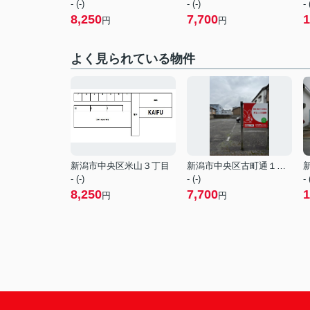
- (-)
- (-)
- 
8,250
7,700
1
円
円
よく見られている物件
新潟市中央区米山３丁目
新潟市中央区古町通１２番町
- (-)
- (-)
- 
8,250
7,700
1
円
円