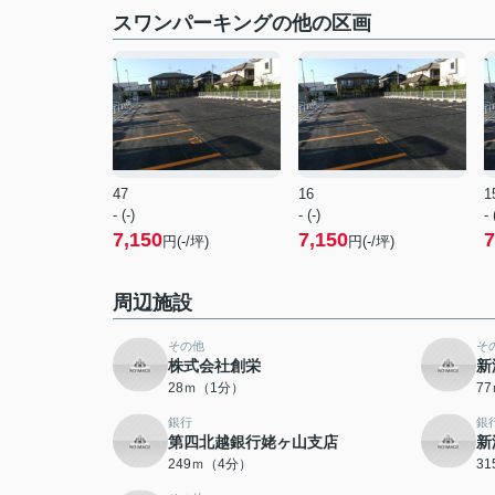
スワンパーキングの他の区画
47
16
1
- (-)
- (-)
- 
7,150
7,150
7
円(-/坪)
円(-/坪)
周辺施設
その他
そ
株式会社創栄
新
28ｍ（1分）
7
銀行
銀
第四北越銀行姥ヶ山支店
新
249ｍ（4分）
3