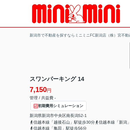
新潟市で不動産を探すならミニミニFC新潟店（株）宮不動
スワンパーキング 14
7,150
円
管理 / 共益費 -
初期費用シミュレーション
新潟県
新潟市中央区
南長潟
52-1
信越本線「越後石山」駅徒歩30分
信越本線「新潟」
信越本線「亀田」駅徒歩56分