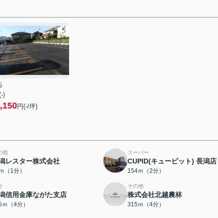
5
(-)
,150
円(-/坪)
の他
スーパー
潟レスター株式会社
CUPID(キューピット) 長潟店
7ｍ（1分）
154ｍ（2分）
行
その他
潟信用金庫ながた支店
株式会社北越農林
15ｍ（4分）
315ｍ（4分）