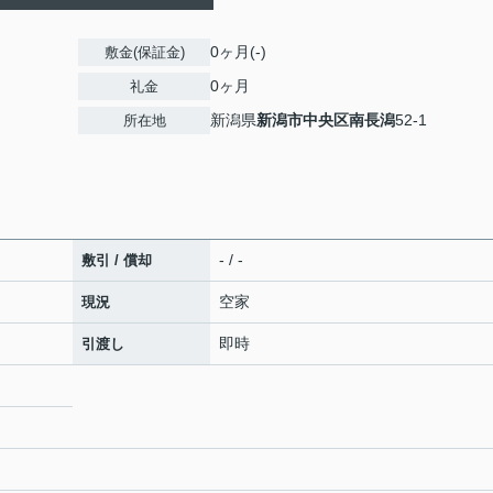
0ヶ月(-)
敷金(保証金)
0ヶ月
礼金
新潟県
新潟市中央区
南長潟
52-1
所在地
- / -
敷引 / 償却
空家
現況
即時
引渡し