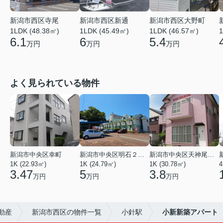
新潟市西区寺尾
新潟市西区新通
新潟市西区大野町
1LDK (48.38㎡)
1LDK (45.49㎡)
1LDK (46.57㎡)
1
6.1
6
5.4
万円
万円
万円
よく見られている物件
新潟市中央区幸町
新潟市中央区明石２丁目
新潟市中央区天神尾２丁目
1K (22.93㎡)
1K (24.79㎡)
1K (30.78㎡)
4
3.47
5
3.8
万円
万円
万円
動産
新潟市西区の物件一覧
小針駅
小新新築アパート