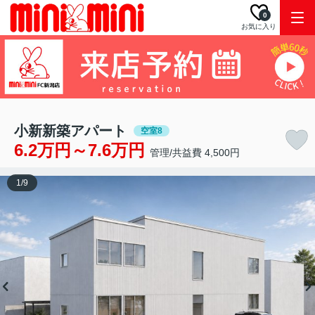
0
お気に入り
小新新築アパート
空室8
6.2万円～7.6万円
管理/共益費 4,500円
1
/
9