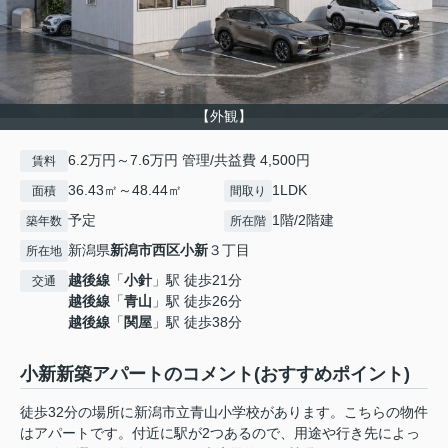
【外観】
6.2万円～7.6万円 管理/共益費 4,500円
賃料
36.43㎡～48.44㎡
1LDK
面積
間取り
予定
1階/2階建
築年数
所在階
新潟県
新潟市西区
小新
３丁目
所在地
越後線
「
小針
」駅 徒歩21分
交通
越後線
「
青山
」駅 徒歩26分
越後線
「
関屋
」駅 徒歩38分
小新新築アパートのコメント(おすすめポイント)
徒歩32分の場所に新潟市立青山小学校があります。こちらの物件
はアパートです。付近に駅が2つあるので、用途や行き先によっ