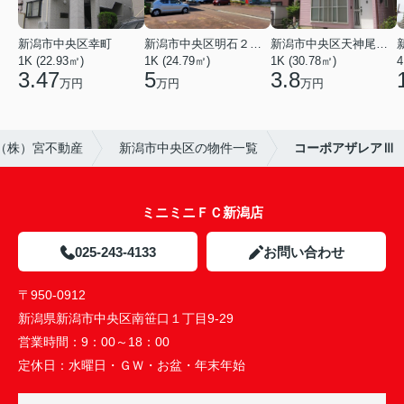
新潟市中央区幸町
新潟市中央区明石２丁目
新潟市中央区天神尾２丁目
1K (22.93㎡)
1K (24.79㎡)
1K (30.78㎡)
4
3.47
5
3.8
万円
万円
万円
（株）宮不動産
新潟市中央区の物件一覧
コーポアザレアⅢ
ミニミニＦＣ新潟店
025-243-4133
お問い合わせ
〒950-0912
新潟県新潟市中央区南笹口１丁目9-29
営業時間：
9：00～18：00
定休日：
水曜日・ＧＷ・お盆・年末年始