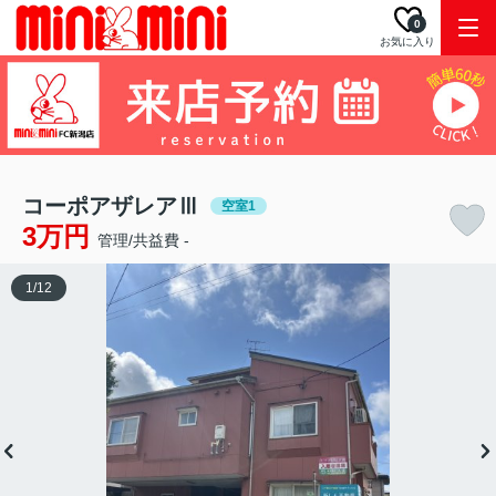
0
お気に入り
コーポアザレアⅢ
空室1
3万円
管理/共益費 -
1
/
12