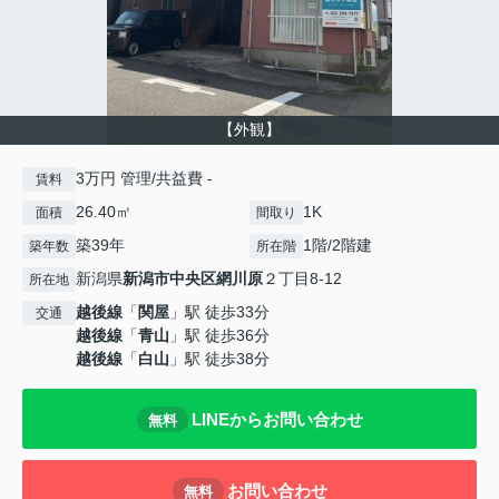
【外観】
3万円 管理/共益費 -
賃料
26.40㎡
1K
面積
間取り
築39年
1階/2階建
築年数
所在階
新潟県
新潟市中央区
網川原
２丁目8-12
所在地
越後線
「
関屋
」駅 徒歩33分
交通
越後線
「
青山
」駅 徒歩36分
越後線
「
白山
」駅 徒歩38分
LINEからお問い合わせ
無料
お問い合わせ
無料