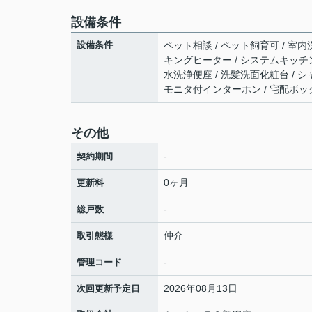
設備条件
設備条件
ペット相談 / ペット飼育可 / 室内洗
キングヒーター / システムキッチン 
水洗浄便座 / 洗髪洗面化粧台 / シャワ
モニタ付インターホン / 宅配ボック
その他
-
契約期間
0ヶ月
更新料
-
総戸数
仲介
取引態様
-
管理コード
2026年08月13日
次回更新予定日