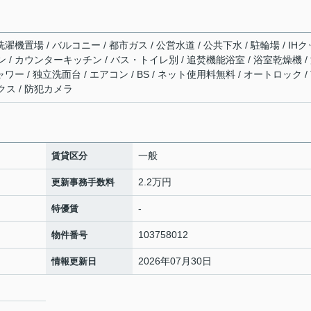
濯機置場 / バルコニー / 都市ガス / 公営水道 / 公共下水 / 駐輪場 / IHク
/ カウンターキッチン / バス・トイレ別 / 追焚機能浴室 / 浴室乾燥機 /
ー / 独立洗面台 / エアコン / BS / ネット使用料無料 / オートロック / 
ス / 防犯カメラ
一般
賃貸区分
2.2万円
更新事務手数料
-
特優賃
103758012
物件番号
2026年07月30日
情報更新日