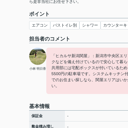
ら是非当社にお任せ下さい。
ポイント
エアコン
バストイレ別
シャワー
カウンターキ
担当者のコメント
「ヒカルサ新潟関屋」：新潟市中央区エリ
クなどを備え付けているので安心して暮ら
共用部には宅配ボックスが付いているため
小林 明日香
5500円の駐車場です。システムキッチン
でのお住まい探しなら、関屋エリアはいかがで
い。
基本情報
-
保証金
敷金積み増し
-