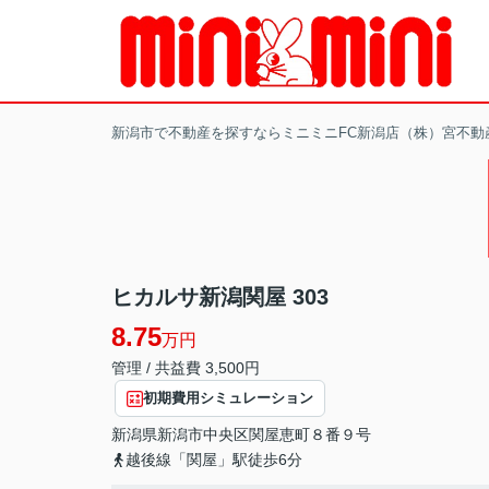
新潟市で不動産を探すならミニミニFC新潟店（株）宮不動
ヒカルサ新潟関屋 303
8.75
万円
管理 / 共益費 3,500円
初期費用シミュレーション
新潟県
新潟市中央区
関屋恵町
８番９号
越後線「関屋」駅徒歩6分