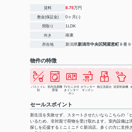
8.75
万円
賃料
0ヶ月(-)
敷金(保証金)
1LDK
間取り
南東
向き
新潟県
新潟市中央区
関屋恵町
８番９
所在地
物件の特徴
バストイレ
室内洗濯機
TVモニタ付
カウンター
独立洗面台
浴室乾燥機
別
置場
きインター
キッチン
ホン
セールスポイント
新生活を失敗せず、スタートさせたいならこちらの「
いるため、非対面で荷物を受け取れます。室内設備は
探しを応援するミニミニＦＣ新潟店。多くの方に支持