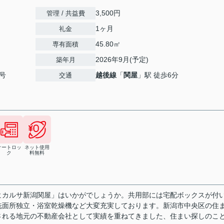
3,500円
管理 / 共益費
1ヶ月
礼金
45.80㎡
専有面積
2026年9月(予定)
築年月
号
越後線
「
関屋
」駅 徒歩6分
交通
オートロッ
ネット使用
ク
料無料
ヒカルサ新潟関屋」はいかがでしょうか。共用部には宅配ボックスが付
洗面所独立・浴室乾燥機など大変充実しております。新潟市中央区の住
される地元の不動産会社として実績を重ねてきました、住まい探しのこ