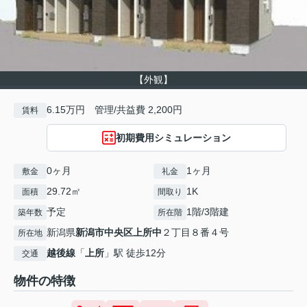
【外観】
6.15万円 管理/共益費 2,200円
賃料
初期費用シミュレーション
0ヶ月
1ヶ月
敷金
礼金
29.72㎡
1K
面積
間取り
予定
1階/3階建
築年数
所在階
新潟県
新潟市中央区
上所中
２丁目８番４号
所在地
越後線
「
上所
」駅 徒歩12分
交通
物件の特徴