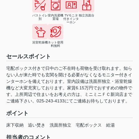
バストイレ
室内洗濯機
TVモニタ
独立洗面台
別
置場
付きインタ
ーホン
浴室乾燥機
ネット使用
料無料
セールスポイント
宅配ボックス付きで日中のご不在時も荷物を受け取れます。知ら
ない人が来た時でも玄関を開ける必要がなくなるモニター付きイ
ンターホンを備えております。室内設備は洗面所独立・浴室乾燥
機など大変充実しております。家賃6.15万円でおすすめの物件で
す。上所周辺で住まいをお考えの方は、ミニミニＦＣ新潟店まで
ご連絡下さい。025-243-4133にてご連絡お待ちしております。
ポイント
床下収納
追い焚き
洗面所独立
宅配ボックス
給湯
担当者のコメント