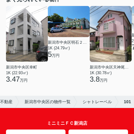
2
新潟市中央区明石２丁目
1K (24.79㎡)
5
万円
新潟市中央区幸町
新潟市中央区天神尾２丁目
1K (22.93㎡)
1K (30.78㎡)
3.47
3.8
万円
万円
宮不動産
新潟市中央区の物件一覧
シャトレーベル
101
ミニミニＦＣ新潟店