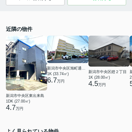
近隣の物件
新潟市中央区旭町通１番町
新潟市中央区鐙２丁目
1K (33.74㎡)
1K (28.00㎡)
2
6.7
万円
4.5
万円
新潟市中央区東出来島
1DK (27.00㎡)
4.7
万円
よく見られている物件