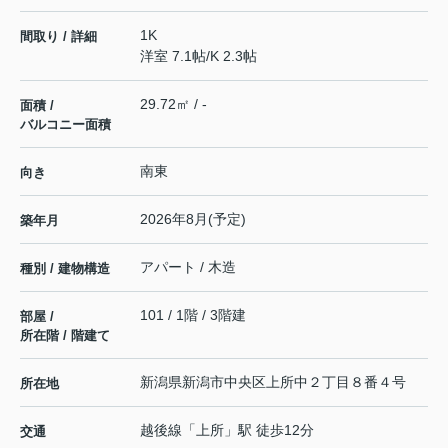
1K
間取り / 詳細
洋室 7.1帖
/
K 2.3帖
29.72㎡ / -
面積 /
バルコニー面積
南東
向き
2026年8月(予定)
築年月
アパート / 木造
種別 / 建物構造
101 / 1階 / 3階建
部屋 /
所在階 / 階建て
新潟県
新潟市中央区
上所中
２丁目８番４号
所在地
越後線
「
上所
」駅 徒歩12分
交通