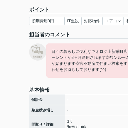
ポイント
初期費用0円！！
IT重説
対応物件
エアコン
担当者のコメント
日々の暮らしに便利なウオロク上新栄町店
ーレントが3ヶ月適用されます◎ワンルー
が始まります◎宮不動産で住まい検索をするな
わせをお待ちしております(^^)
基本情報
-
保証金
敷金積み増し
-
1K
間取り / 詳細
和室 6.0帖