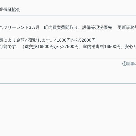
業保証協会
合フリーレント3カ月 町内費実費間取り、設備等現況優先 更新事務
により金額が変動します。41800円から52800円
です。（鍵交換16500円から27500円、室内消毒料16500円、安心
情報