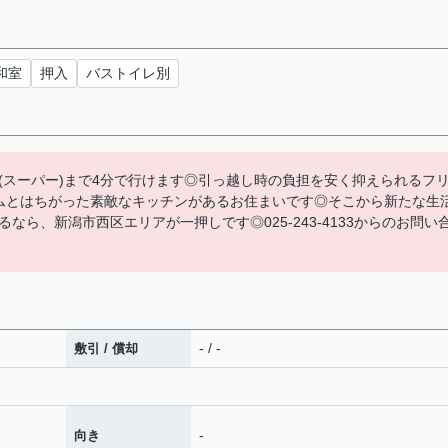
和室
押入
バストイレ別
(スーパー)まで4分で行けます◎引っ越し時の負担を安く抑えられるフ
ムとはちがった素敵なキッチンがあるお住まいです◎そこから新たな生
ら、新潟市西区エリアが一押しです◎025-243-4133からのお問い
- / -
敷引 / 償却
-
向き