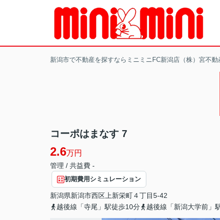
新潟市で不動産を探すならミニミニFC新潟店（株）宮不動
コーポはまなす 7
2.6
万円
管理 / 共益費 -
初期費用シミュレーション
新潟県
新潟市西区
上新栄町
４丁目5-42
越後線「寺尾」駅徒歩10分
越後線「新潟大学前」駅