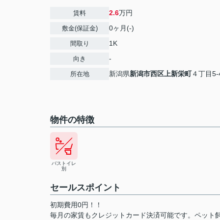
2.6
万円
賃料
0ヶ月(-)
敷金(保証金)
1K
間取り
-
向き
新潟県
新潟市西区
上新栄町
４丁目5-
所在地
物件の特徴
バストイレ
別
セールスポイント
初期費用0円！！
毎月の家賃もクレジットカード決済可能です。ペット飼