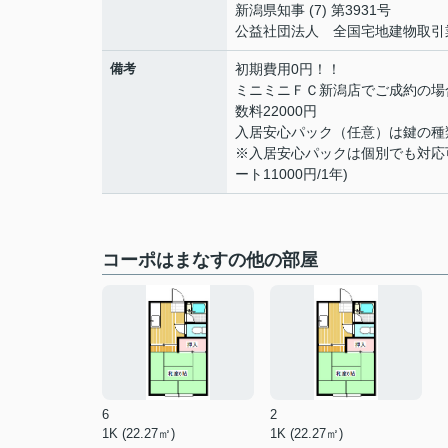
新潟県知事 (7) 第3931号
公益社団法人 全国宅地建物取引
備考
初期費用0円！！
ミニミニＦＣ新潟店でご成約の場
数料22000円
入居安心パック（任意）は鍵の種類
※入居安心パックは個別でも対応可能
ート11000円/1年)
コーポはまなすの他の部屋
6
2
1K (22.27㎡)
1K (22.27㎡)