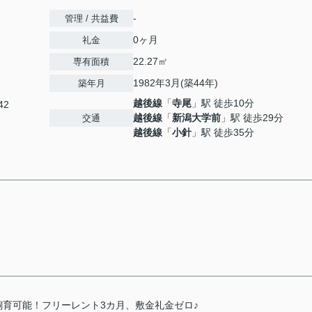
-
管理 / 共益費
0ヶ月
礼金
22.27㎡
専有面積
1982年3月(築44年)
築年月
越後線
「
寺尾
」駅 徒歩10分
42
越後線
「
新潟大学前
」駅 徒歩29分
交通
越後線
「
小針
」駅 徒歩35分
育可能！フリーレント3カ月、敷金礼金ゼロ♪