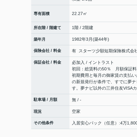
22.27㎡
専有面積
1階 / 2階建
所在階 / 階建て
1982年3月(築44年)
築年月
保険会社 / 料金
有 スターツ少額短期保険株式会社 18
保証会社 / 料金
必加入 / イントラスト
初回：総賃料の50％ 月額保証料：
初期費用と毎月の御家賃の支払いが
の新規発行が条件で、すでに夢ナ
す。夢ナビ以外の三井住友VISA
駐車場 / 月額
無 / -
空家
現況
その他条件
入居安心パック（任意）:4万1,80